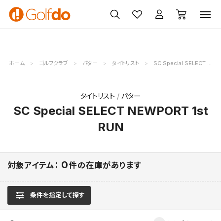
ゴルフ
ゴルフ用品
買取
クーポン
クラブ
ウェア
無料査定
一覧
ホーム
ゴルフクラブ
パター
タイトリスト
SC Special SELECT NEWPORT 1st RUN
タイトリスト
パター
SC Special SELECT NEWPORT 1st
RUN
0
対象アイテム：
件の在庫があります
条件を指定して探す