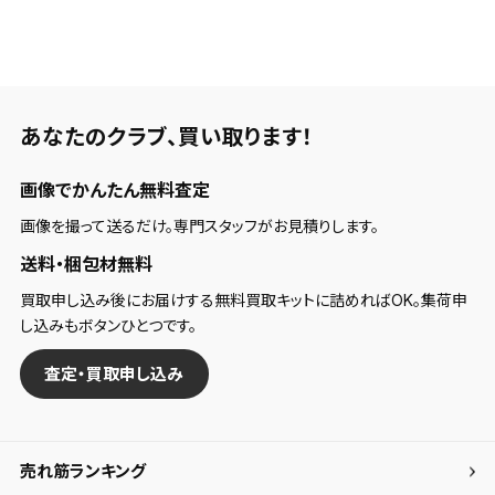
検索条件
検索条件を保存
あなたのクラブ、
買い取ります！
新着通知
画像でかんたん無料査定
検索条件を保存しました。
これまで保存した検索条件は、マイページの「保存検
画像を撮って送るだけ。専門スタッフがお見積りします。
新着通知を「する」にすると、この条件に一致する商品
索条件一覧」で確認できます。
送料・梱包材無料
が入荷した際に、メール及びお客様のアカウント内の
「お知らせ」で通知します。
買取申し込み後にお届けする無料買取キットに詰めればOK。集荷申
し込みもボタンひとつです。
保存された検索条件は変更できません。
査定・買取申し込み
条件を変更したい場合は、マイページの「保存検索条
件一覧」から画面を表示し、条件を変更の上、保存し直
してください。
売れ筋ランキング
保存する