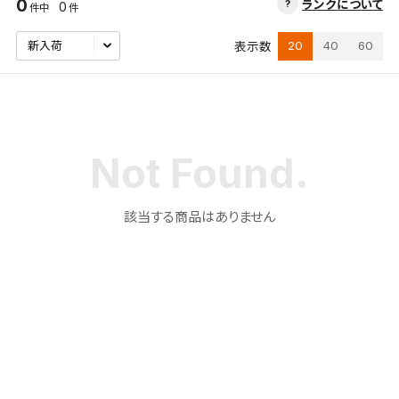
0
ランクについて
0
件中
件
20
40
60
表示数
該当する商品はありません
検索条件を保存
この検索条件をマイページ内「保存検索条件一覧」に
保存します。
よく探す商品を、毎回条件指定することなく簡単に開
くことができます。