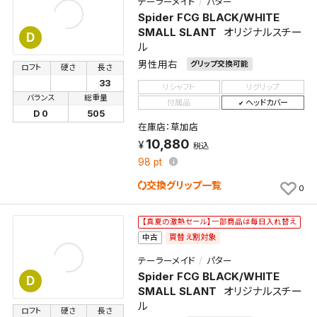
テーラーメイド
パター
Spider FCG BLACK/WHITE
SMALL SLANT
オリジナルスチー
キャンセル
D
ル
男性用右
グリップ交換可能
ロフト
硬さ
長さ
33
リシャフト
リグリップ
バランス
総重量
付属品
ヘッドカバー
D 0
505
在庫店：草加店
10,880
税込
98
pt
交換グリップ一覧
0
【真夏の激熱セール】一部商品は毎日入れ替え
買替え割対象
中古
テーラーメイド
パター
Spider FCG BLACK/WHITE
D
SMALL SLANT
オリジナルスチー
ル
ロフト
硬さ
長さ