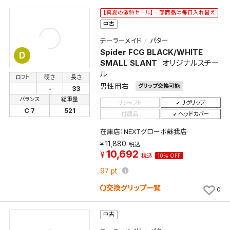
【真夏の激熱セール】一部商品は毎日入れ替え
検索条件
中古
テーラーメイド
パター
Spider FCG BLACK/WHITE
D
検索条件を保存
SMALL SLANT
オリジナルスチー
ル
ロフト
硬さ
長さ
男性用右
グリップ交換可能
-
33
新着通知
検索条件を保存しました。
バランス
総重量
リシャフト
リグリップ
これまで保存した検索条件は、マイページの「保存検
C 7
521
付属品
ヘッドカバー
新着通知を「する」にすると、この条件に一致する商品
索条件一覧」で確認できます。
が入荷した際に、メール及びお客様のアカウント内の
在庫店：NEXTグローボ蘇我店
「お知らせ」で通知します。
11,880
税込
10,692
税込
10% OFF
保存された検索条件は変更できません。
97
pt
条件を変更したい場合は、マイページの「保存検索条
交換グリップ一覧
件一覧」から画面を表示し、条件を変更の上、保存し直
0
してください。
中古
保存する