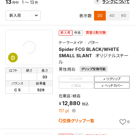
13
ランクについて
1 ～ 13
件中
件
20
40
60
表示数
買替え割対象
新入荷
中古
テーラーメイド
パター
Spider FCG BLACK/WHITE
SMALL SLANT
オリジナルスチー
D
ル
男性用右
グリップ交換可能
ロフト
硬さ
長さ
33
リシャフト
リグリップ
バランス
総重量
付属品
ヘッドカバー
C 5
529
在庫店：緑店
12,880
税込
117
pt
交換グリップ一覧
0