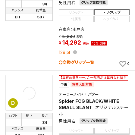
男性用右
グリップ交換可能
34
バランス
総重量
リシャフト
リグリップ
D 1
507
付属品
ヘッドカバー
在庫店：水戸店
15,880
税込
14,292
税込
10% OFF
129
pt
交換グリップ一覧
0
【真夏の激熱セール】一部商品は毎日入れ替え
買替え割対象
中古
テーラーメイド
パター
Spider FCG BLACK/WHITE
D
SMALL SLANT
オリジナルスチー
ル
ロフト
硬さ
長さ
男性用右
グリップ交換可能
34
バランス
総重量
リシャフト
リグリップ