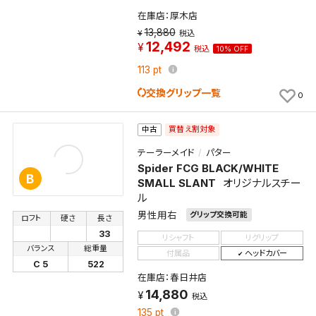
在庫店：厚木店
13,880
税込
12,492
税込
10% OFF
113
pt
交換グリップ一覧
0
買替え割対象
中古
テーラーメイド
パター
Spider FCG BLACK/WHITE
B
SMALL SLANT
オリジナルスチー
ル
男性用右
グリップ交換可能
ロフト
硬さ
長さ
33
リシャフト
リグリップ
バランス
総重量
付属品
ヘッドカバー
C 5
522
在庫店：春日井店
14,880
税込
135
pt