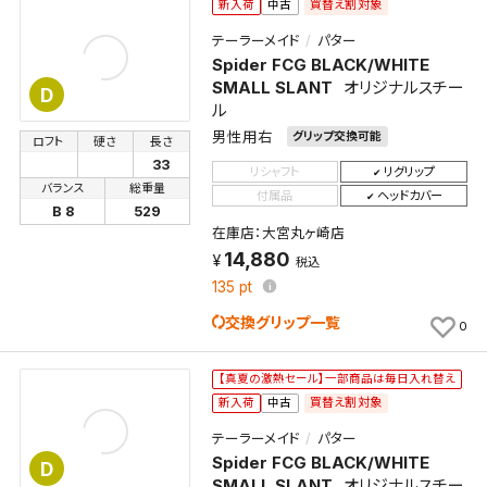
買替え割対象
新入荷
中古
テーラーメイド
パター
Spider FCG BLACK/WHITE
SMALL SLANT
オリジナルスチー
D
ル
男性用右
グリップ交換可能
ロフト
硬さ
長さ
33
リシャフト
リグリップ
バランス
総重量
付属品
ヘッドカバー
B 8
529
在庫店：大宮丸ヶ崎店
14,880
税込
135
pt
交換グリップ一覧
0
【真夏の激熱セール】一部商品は毎日入れ替え
買替え割対象
新入荷
中古
テーラーメイド
パター
Spider FCG BLACK/WHITE
D
SMALL SLANT
オリジナルスチー