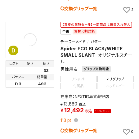
交換グリップ一覧
2
【真夏の激熱セール】一部商品は毎日入れ替え
買替え割対象
中古
テーラーメイド
パター
Spider FCG BLACK/WHITE
D
SMALL SLANT
オリジナルスチー
ル
ロフト
硬さ
長さ
男性用右
グリップ交換可能
33
バランス
総重量
リシャフト
リグリップ
D 3
493
付属品
ヘッドカバー
検索条件を保存
在庫店：NEXT昭島武蔵野店
13,880
税込
12,492
この検索条件をマイページ内「保存検索条件一覧」に
税込
10% OFF
保存します。
113
pt
よく探す商品を、毎回条件指定することなく簡単に開
交換グリップ一覧
0
くことができます。