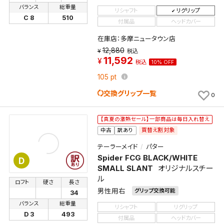
バランス
総重量
リシャフト
リグリップ
C 8
510
付属品
ヘッドカバー
在庫店：多摩ニュータウン店
12,880
税込
11,592
税込
10% OFF
105
pt
交換グリップ一覧
0
【真夏の激熱セール】一部商品は毎日入れ替え
買替え割対象
中古
訳あり
テーラーメイド
パター
Spider FCG BLACK/WHITE
D
SMALL SLANT
オリジナルスチー
ル
ロフト
硬さ
長さ
男性用右
グリップ交換可能
34
バランス
総重量
リシャフト
リグリップ
D 3
493
付属品
ヘッドカバー