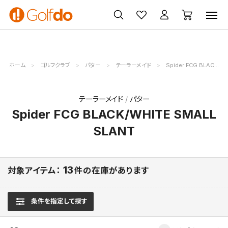
ゴルフ
ゴルフ用品
買取
クーポン
クラブ
ウェア
無料査定
一覧
ホーム
ゴルフクラブ
パター
テーラーメイド
Spider FCG BLACK/WHITE SMALL SLANT
テーラーメイド
パター
Spider FCG BLACK/WHITE SMALL
SLANT
13
対象アイテム：
件の在庫があります
条件を指定して探す