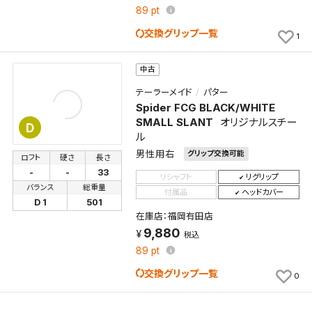
89
pt
交換グリップ一覧
1
中古
テーラーメイド
パター
Spider FCG BLACK/WHITE
SMALL SLANT
オリジナルスチー
D
ル
男性用右
グリップ交換可能
ロフト
硬さ
長さ
-
-
33
リシャフト
リグリップ
バランス
総重量
付属品
ヘッドカバー
D 1
501
在庫店：福岡有田店
9,880
税込
89
pt
交換グリップ一覧
0