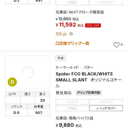
D 2
491
付属品
ヘッドカバー
在庫店：NEXTグローボ蘇我店
12,880
税込
11,592
税込
10% OFF
105
pt
交換グリップ一覧
0
中古
テーラーメイド
パター
Spider FCG BLACK/WHITE
SMALL SLANT
オリジナルスチー
D
ル
男性用右
グリップ交換可能
ロフト
硬さ
長さ
33
リシャフト
リグリップ
バランス
総重量
付属品
ヘッドカバー
D 0
507
在庫店：菊陽バイパス店
9,880
税込