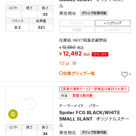
ル
ロフト
硬さ
長さ
男性用右
グリップ交換可能
33
バランス
総重量
リシャフト
リグリップ
D 2
521
付属品
ヘッドカバー
在庫店：NEXT昭島武蔵野店
13,880
税込
12,492
税込
10% OFF
113
pt
交換グリップ一覧
1
【真夏の激熱セール】一部商品は毎日入れ替え
買替え割対象
中古
テーラーメイド
パター
Spider FCG BLACK/WHITE
D
SMALL SLANT
オリジナルスチー
ル
ロフト
硬さ
長さ
男性用右
グリップ交換可能
34