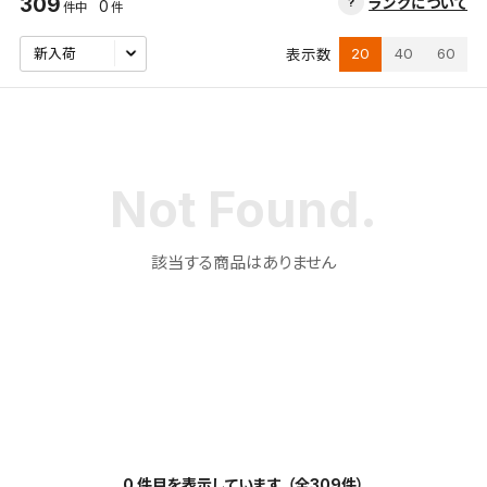
309
ランクについて
0
件中
件
20
40
60
表示数
該当する商品はありません
検索条件を保存
この検索条件をマイページ内「保存検索条件一覧」に
0 件目を表示しています。（全309件）