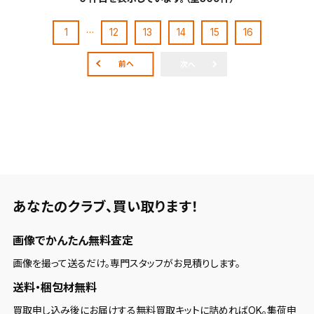
保存します。
よく探す商品を、毎回条件指定することなく簡単に開
…
1
12
13
14
15
16
くことができます。
前へ
次へ
検索条件
検索条件を保存
新着通知
検索条件を保存しました。
これまで保存した検索条件は、マイページの「保存検
あなたのクラブ、
買い取ります！
新着通知を「する」にすると、この条件に一致する商品
索条件一覧」で確認できます。
が入荷した際に、メール及びお客様のアカウント内の
画像でかんたん無料査定
「お知らせ」で通知します。
画像を撮って送るだけ。専門スタッフがお見積りします。
保存された検索条件は変更できません。
送料・梱包材無料
条件を変更したい場合は、マイページの「保存検索条
買取申し込み後にお届けする無料買取キットに詰めればOK。集荷申
件一覧」から画面を表示し、条件を変更の上、保存し直