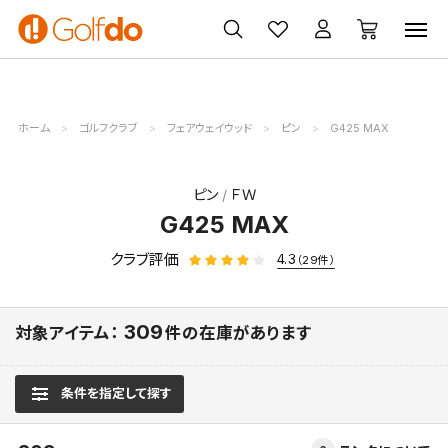
ゴルフ
ゴルフ用品
買取
クーポン
クラブ
ウェア
無料査定
一覧
ホーム
ゴルフクラブ
フェアウェイウッド
ピン
G425 MAX
ピン
ＦＷ
G425 MAX
クラブ評価
4.3
（29件）
309
対象アイテム：
件の在庫があります
条件を指定して探す