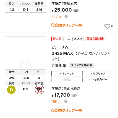
在庫店：南風原店
長さ
バランス
総重量
25,000
43
D 1
314
税込
227
pt
交換グリップ一覧
0
買替え割対象
新入荷
中古
訳あり
ピン
ＦＷ
G425 MAX
ﾂｱｰAD XC-7 (リシャ
フト)
男性用左
グリップ交換可能
番手
ロフト
硬さ
リシャフト
リグリップ
3W
14.5
X
付属品
ヘッドカバー
長さ
バランス
総重量
在庫店：白山松任店
D
43
D 3
333
17,700
税込
160
pt
交換グリップ一覧