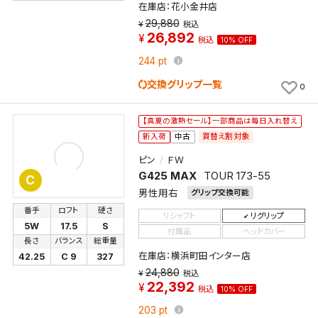
在庫店：花小金井店
29,880
税込
26,892
税込
10% OFF
244
pt
交換グリップ一覧
0
【真夏の激熱セール】一部商品は毎日入れ替え
買替え割対象
新入荷
中古
ピン
ＦＷ
G425 MAX
TOUR 173-55
C
男性用右
グリップ交換可能
番手
ロフト
硬さ
リシャフト
リグリップ
5W
17.5
S
付属品
ヘッドカバー
長さ
バランス
総重量
在庫店：横浜町田インター店
42.25
C 9
327
24,880
税込
22,392
税込
10% OFF
203
pt