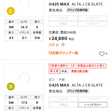
G425 MAX
ALTA J CB SLATE
男性用右
グリップ交換可能
C
リシャフト
リグリップ
番手
ロフト
硬さ
付属品
ヘッドカバー
3W
14.5
S
在庫店：豊田248店
長さ
バランス
総重量
24,880
43
D 1
319
税込
226
pt
交換グリップ一覧
0
【真夏の激熱セール】一部商品は毎日入れ替え
買替え割対象
新入荷
中古
ピン
ＦＷ
G425 MAX
ALTA J CB SLATE
D
男性用右
グリップ交換可能
番手
ロフト
硬さ
リシャフト
リグリップ
5W
17.5
R
付属品
ヘッドカバー
長さ
バランス
総重量