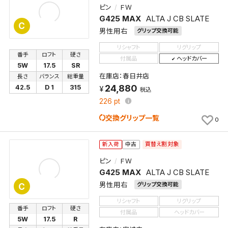
ピン
ＦＷ
G425 MAX
ALTA J CB SLATE
C
男性用右
グリップ交換可能
リシャフト
リグリップ
番手
ロフト
硬さ
付属品
ヘッドカバー
5W
17.5
SR
在庫店：春日井店
長さ
バランス
総重量
24,880
42.5
D 1
315
税込
226
pt
交換グリップ一覧
0
買替え割対象
新入荷
中古
ピン
ＦＷ
G425 MAX
ALTA J CB SLATE
男性用右
グリップ交換可能
C
リシャフト
リグリップ
番手
ロフト
硬さ
付属品
ヘッドカバー
5W
17.5
R