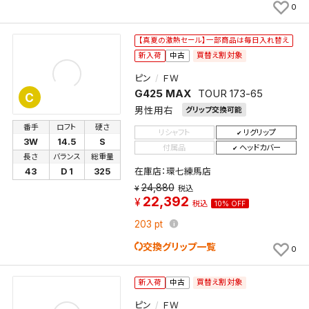
0
よく探す商品を、毎回条件指定することなく簡単に開
くことができます。
【真夏の激熱セール】一部商品は毎日入れ替え
買替え割対象
新入荷
中古
検索条件
ピン
ＦＷ
G425 MAX
TOUR 173-65
C
男性用右
グリップ交換可能
検索条件を保存
番手
ロフト
硬さ
リシャフト
リグリップ
3W
14.5
S
付属品
ヘッドカバー
長さ
バランス
総重量
新着通知
検索条件を保存しました。
在庫店：環七練馬店
43
D 1
325
これまで保存した検索条件は、マイページの「保存検
24,880
税込
22,392
新着通知を「する」にすると、この条件に一致する商品
索条件一覧」で確認できます。
税込
10% OFF
が入荷した際に、メール及びお客様のアカウント内の
203
pt
「お知らせ」で通知します。
交換グリップ一覧
0
保存された検索条件は変更できません。
条件を変更したい場合は、マイページの「保存検索条
買替え割対象
新入荷
中古
件一覧」から画面を表示し、条件を変更の上、保存し直
ピン
ＦＷ