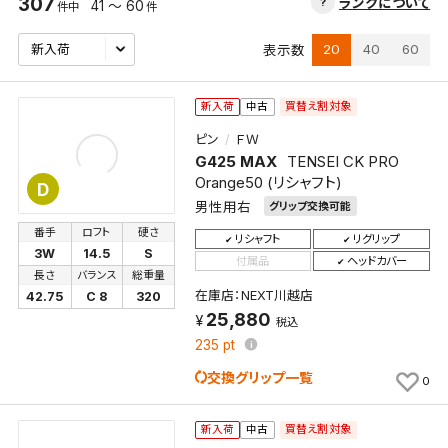
307
ランクについて
41 ～ 60
件中
件
20
40
60
表示数
買替え割対象
新入荷
中古
ピン
ＦＷ
G425 MAX
TENSEI CK PRO
Orange50 (リシャフト)
D
男性用右
グリップ交換可能
番手
ロフト
硬さ
リシャフト
リグリップ
3W
14.5
S
付属品
ヘッドカバー
長さ
バランス
総重量
在庫店：NEXT川越店
42.75
C 8
320
25,880
税込
235
pt
交換グリップ一覧
0
買替え割対象
新入荷
中古