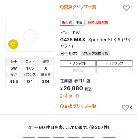
交換グリップ一覧
1
買替え割対象
新入荷
中古
ピン
ＦＷ
G425 MAX
Speeder SLK 6 (リシ
C
ャフト)
男性用右
グリップ交換可能
番手
ロフト
硬さ
リシャフト
リグリップ
5W
17.5
X
付属品
ヘッドカバー
長さ
バランス
総重量
在庫店：春日井店
41.5
D 1
334
26,880
税込
244
pt
交換グリップ一覧
0
41 ～ 60 件目を表示しています。（全307件）