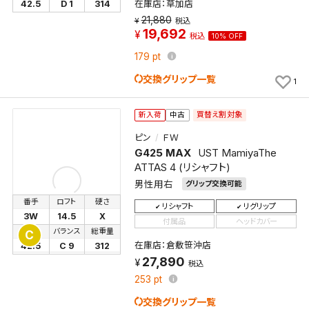
在庫店：草加店
42.5
D 1
314
21,880
税込
19,692
税込
10% OFF
179
pt
交換グリップ一覧
1
買替え割対象
新入荷
中古
ピン
ＦＷ
G425 MAX
UST MamiyaThe
ATTAS 4 (リシャフト)
男性用右
グリップ交換可能
番手
ロフト
硬さ
リシャフト
リグリップ
3W
14.5
X
付属品
ヘッドカバー
長さ
バランス
総重量
C
在庫店：倉敷笹沖店
42.5
C 9
312
検索条件を保存
27,890
税込
253
pt
この検索条件をマイページ内「保存検索条件一覧」に
交換グリップ一覧
保存します。