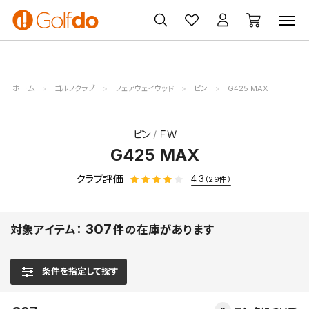
ゴルフ
ゴルフ用品
買取
クーポン
クラブ
ウェア
無料査定
一覧
ホーム
ゴルフクラブ
フェアウェイウッド
ピン
G425 MAX
ピン
ＦＷ
G425 MAX
クラブ評価
4.3
（29件）
307
対象アイテム：
件の在庫があります
条件を指定して探す