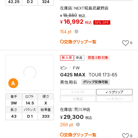
42.25
D 2
324
在庫店：NEXT昭島武蔵野店
18,880
税込
16,992
税込
10% OFF
154
pt
交換グリップ一覧
0
買替え割対象
新入荷
中古
ピン
ＦＷ
G425 MAX
TOUR 173-65
男性用右
グリップ交換可能
A
リシャフト
リグリップ
番手
ロフト
硬さ
付属品
ヘッドカバー
3W
14.5
X
在庫店：荒川沖店
長さ
バランス
総重量
29,300
43
D 1
333
税込
266
pt
交換グリップ一覧
0