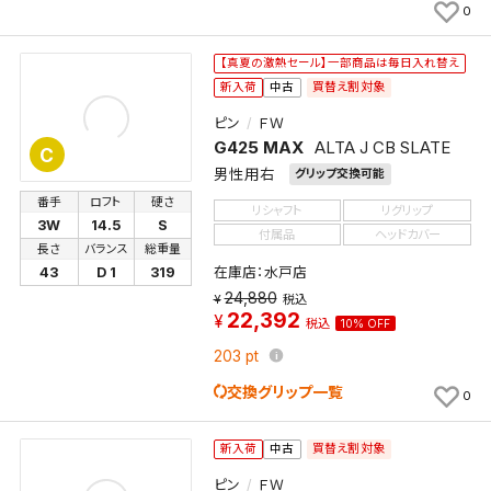
0
【真夏の激熱セール】一部商品は毎日入れ替え
買替え割対象
新入荷
中古
ピン
ＦＷ
G425 MAX
ALTA J CB SLATE
C
男性用右
グリップ交換可能
番手
ロフト
硬さ
リシャフト
リグリップ
3W
14.5
S
付属品
ヘッドカバー
長さ
バランス
総重量
在庫店：水戸店
43
D 1
319
24,880
税込
22,392
税込
10% OFF
203
pt
交換グリップ一覧
0
買替え割対象
新入荷
中古
ピン
ＦＷ