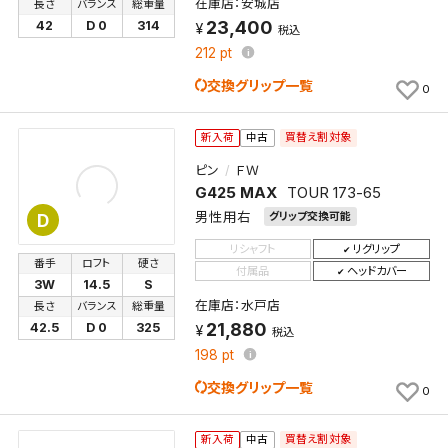
在庫店：安城店
長さ
バランス
総重量
23,400
42
D 0
314
税込
212
pt
交換グリップ一覧
0
買替え割対象
新入荷
中古
ピン
ＦＷ
G425 MAX
TOUR 173-65
男性用右
グリップ交換可能
D
リシャフト
リグリップ
番手
ロフト
硬さ
付属品
ヘッドカバー
3W
14.5
S
在庫店：水戸店
長さ
バランス
総重量
21,880
42.5
D 0
325
税込
198
pt
交換グリップ一覧
0
買替え割対象
新入荷
中古