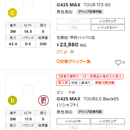
してください。
G425 MAX
TOUR 173-65
男性用右
グリップ交換可能
C
保存する
リシャフト
リグリップ
番手
ロフト
硬さ
付属品
ヘッドカバー
3W
14.5
X
キャンセル
在庫店：甲府バイパス店
長さ
バランス
総重量
23,880
42.5
D 0
330
税込
217
pt
交換グリップ一覧
0
【真夏の激熱セール】一部商品は毎日入れ替え
買替え割対象
新入荷
中古
訳あり
ピン
ＦＷ
G425 MAX
TOUR2.0 Black65
D
(リシャフト)
男性用右
グリップ交換可能
番手
ロフト
硬さ
5W
17.5
S
リシャフト
リグリップ
長さ
バランス
総重量
付属品
ヘッドカバー