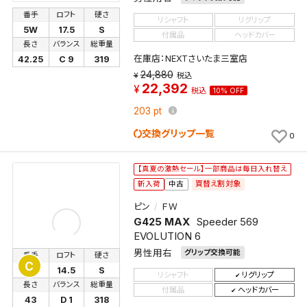
番手
ロフト
硬さ
リシャフト
リグリップ
5W
17.5
S
付属品
ヘッドカバー
長さ
バランス
総重量
在庫店：NEXTさいたま三室店
42.25
C 9
319
24,880
税込
22,392
税込
10% OFF
203
pt
交換グリップ一覧
0
【真夏の激熱セール】一部商品は毎日入れ替え
買替え割対象
新入荷
中古
ピン
ＦＷ
G425 MAX
Speeder 569
EVOLUTION 6
男性用右
グリップ交換可能
番手
ロフト
硬さ
C
3W
14.5
S
リシャフト
リグリップ
長さ
バランス
総重量
付属品
ヘッドカバー
43
D 1
318