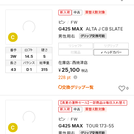
買替え割対象
新入荷
中古
ピン
ＦＷ
G425 MAX
ALTA J CB SLATE
男性用右
グリップ交換可能
C
リシャフト
リグリップ
番手
ロフト
硬さ
付属品
ヘッドカバー
3W
14.5
S
在庫店：西焼津店
長さ
バランス
総重量
25,100
43
D 1
315
税込
228
pt
交換グリップ一覧
0
【真夏の激熱セール】一部商品は毎日入れ替え
買替え割対象
新入荷
中古
ピン
ＦＷ
G425 MAX
TOUR 173-55
C
男性用右
グリップ交換可能