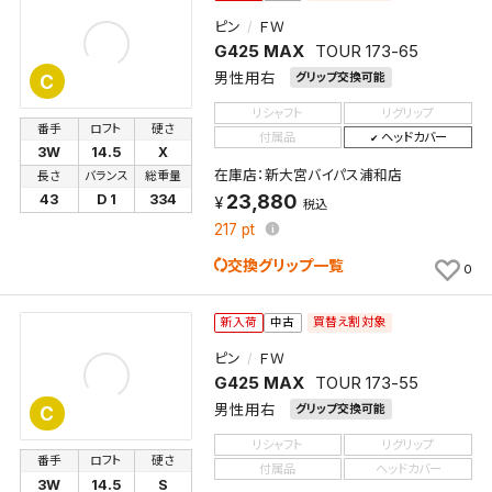
ピン
ＦＷ
G425 MAX
TOUR 173-65
男性用右
グリップ交換可能
C
リシャフト
リグリップ
番手
ロフト
硬さ
付属品
ヘッドカバー
3W
14.5
X
在庫店：新大宮バイパス浦和店
長さ
バランス
総重量
23,880
43
D 1
334
税込
217
pt
交換グリップ一覧
0
買替え割対象
新入荷
中古
ピン
ＦＷ
G425 MAX
TOUR 173-55
男性用右
グリップ交換可能
C
リシャフト
リグリップ
番手
ロフト
硬さ
付属品
ヘッドカバー
3W
14.5
S