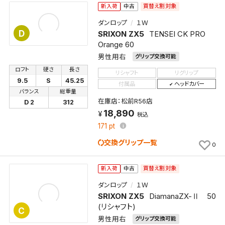
買替え割対象
新入荷
中古
検索条件
ダンロップ
１Ｗ
D
SRIXON ZX5
TENSEI CK PRO
Orange 60
検索条件を保存
男性用右
グリップ交換可能
ロフト
硬さ
長さ
リシャフト
リグリップ
9.5
S
45.25
新着通知
付属品
ヘッドカバー
検索条件を保存しました。
バランス
総重量
これまで保存した検索条件は、マイページの「保存検
在庫店：松前R56店
D 2
312
新着通知を「する」にすると、この条件に一致する商品
索条件一覧」で確認できます。
18,890
税込
が入荷した際に、メール及びお客様のアカウント内の
171
pt
「お知らせ」で通知します。
交換グリップ一覧
0
保存された検索条件は変更できません。
買替え割対象
条件を変更したい場合は、マイページの「保存検索条
新入荷
中古
件一覧」から画面を表示し、条件を変更の上、保存し直
ダンロップ
１Ｗ
してください。
SRIXON ZX5
DiamanaZX-Ⅱ 50
(リシャフト)
C
保存する
男性用右
グリップ交換可能