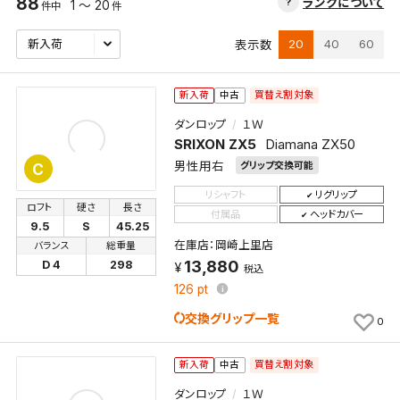
88
ランクについて
1 ～ 20
件中
件
20
40
60
表示数
買替え割対象
新入荷
中古
ダンロップ
１Ｗ
SRIXON ZX5
Diamana ZX50
男性用右
グリップ交換可能
C
リシャフト
リグリップ
ロフト
硬さ
長さ
付属品
ヘッドカバー
9.5
S
45.25
在庫店：岡崎上里店
バランス
総重量
13,880
D 4
298
税込
126
pt
交換グリップ一覧
0
買替え割対象
新入荷
中古
ダンロップ
１Ｗ