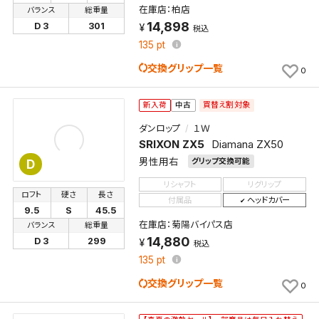
在庫店：柏店
バランス
総重量
14,898
D 3
301
税込
135
pt
交換グリップ一覧
0
買替え割対象
新入荷
中古
ダンロップ
１Ｗ
SRIXON ZX5
Diamana ZX50
男性用右
グリップ交換可能
D
リシャフト
リグリップ
ロフト
硬さ
長さ
付属品
ヘッドカバー
9.5
S
45.5
在庫店：菊陽バイパス店
バランス
総重量
14,880
D 3
299
税込
135
pt
交換グリップ一覧
0