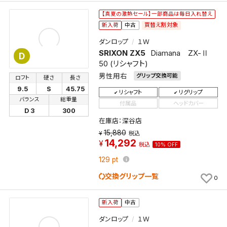
【真夏の激熱セール】一部商品は毎日入れ替え
買替え割対象
新入荷
中古
ダンロップ
１Ｗ
SRIXON ZX5
Diamana ZX-Ⅱ
D
50 (リシャフト)
男性用右
グリップ交換可能
ロフト
硬さ
長さ
9.5
S
45.75
リシャフト
リグリップ
バランス
総重量
付属品
ヘッドカバー
D 3
300
在庫店：深谷店
15,880
税込
14,292
税込
10% OFF
129
pt
交換グリップ一覧
0
新入荷
中古
ダンロップ
１Ｗ