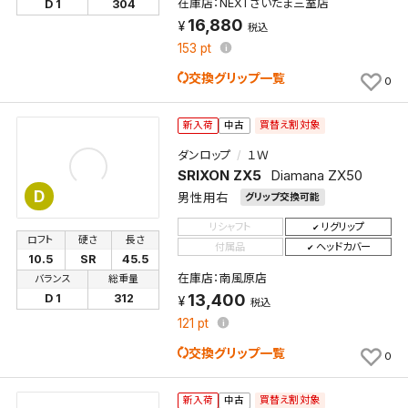
在庫店：NEXTさいたま三室店
D 1
304
16,880
税込
153
pt
交換グリップ一覧
0
買替え割対象
新入荷
中古
ダンロップ
１Ｗ
SRIXON ZX5
Diamana ZX50
D
男性用右
グリップ交換可能
リシャフト
リグリップ
ロフト
硬さ
長さ
付属品
ヘッドカバー
10.5
SR
45.5
在庫店：南風原店
バランス
総重量
13,400
D 1
312
税込
121
pt
交換グリップ一覧
0
買替え割対象
新入荷
中古