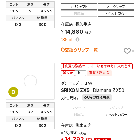
ロフト
硬さ
長さ
リシャフト
リグリップ
10.5
S
45.25
キャンセル
付属品
ヘッドカバー
バランス
総重量
在庫店：長久手店
D 3
300
14,880
税込
135
pt
交換グリップ一覧
0
【真夏の激熱セール】一部商品は毎日入れ替え
買替え割対象
新入荷
中古
ダンロップ
１Ｗ
SRIXON ZX5
Diamana ZX50
D
男性用右
グリップ交換可能
ロフト
硬さ
長さ
リシャフト
リグリップ
10.5
SR
45.25
付属品
ヘッドカバー
バランス
総重量
在庫店：熊本南店
D 2
302
15,880
税込
14,292
税込
10% OFF