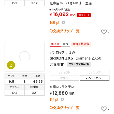
在庫店：NEXTさいたま三室店
D 3
307
17,880
税込
16,092
税込
10% OFF
146
pt
交換グリップ一覧
2
買替え割対象
新入荷
中古
ダンロップ
１Ｗ
SRIXON ZX5
Diamana ZX50
男性用右
グリップ交換可能
D
リシャフト
リグリップ
ロフト
硬さ
長さ
付属品
ヘッドカバー
9.5
S
45.25
在庫店：長久手店
バランス
総重量
12,880
D 3
301
税込
117
pt
交換グリップ一覧
0