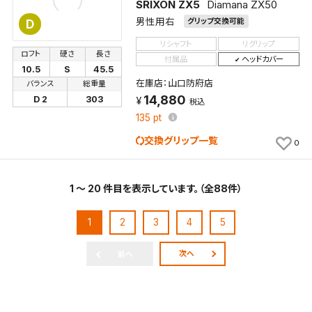
SRIXON ZX5
Diamana ZX50
男性用右
グリップ交換可能
D
リシャフト
リグリップ
ロフト
硬さ
長さ
付属品
ヘッドカバー
10.5
S
45.5
在庫店：山口防府店
バランス
総重量
14,880
D 2
303
税込
135
pt
交換グリップ一覧
0
1 ～ 20 件目を表示しています。（全88件）
1
2
3
4
5
次へ
前へ