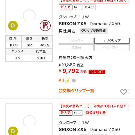
【真夏の激熱セール】一部商品は毎日入れ替え
新入荷
中古
訳あり
ダンロップ
１Ｗ
SRIXON ZX5
Diamana ZX50
D
男性用右
グリップ交換可能
ロフト
硬さ
長さ
リシャフト
リグリップ
10.5
SR
45.5
付属品
ヘッドカバー
バランス
総重量
在庫店：環七練馬店
D 2
298
10,880
税込
9,792
税込
10% OFF
89
pt
交換グリップ一覧
1
【真夏の激熱セール】一部商品は毎日入れ替え
買替え割対象
新入荷
中古
ダンロップ
１Ｗ
SRIXON ZX5
Diamana ZX50
D