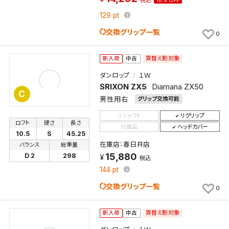
129
pt
交換グリップ一覧
0
買替え割対象
新入荷
中古
ダンロップ
１Ｗ
SRIXON ZX5
Diamana ZX50
C
男性用右
グリップ交換可能
リシャフト
リグリップ
ロフト
硬さ
長さ
付属品
ヘッドカバー
10.5
S
45.25
在庫店：春日井店
バランス
総重量
15,880
D 2
298
税込
144
pt
交換グリップ一覧
0
買替え割対象
新入荷
中古