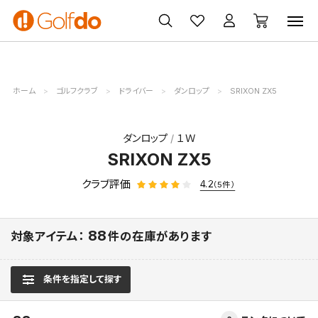
ゴルフ
ゴルフ用品
買取
クーポン
クラブ
ウェア
無料査定
一覧
ホーム
ゴルフクラブ
ドライバー
ダンロップ
SRIXON ZX5
ダンロップ
１Ｗ
SRIXON ZX5
クラブ評価
4.2
（5件）
88
対象アイテム：
件の在庫があります
条件を指定して探す