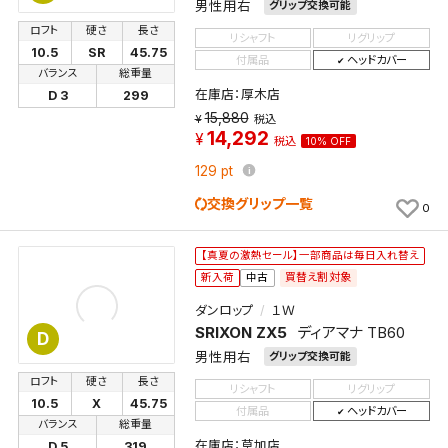
男性用右
グリップ交換可能
ロフト
硬さ
長さ
リシャフト
リグリップ
10.5
SR
45.75
付属品
ヘッドカバー
バランス
総重量
在庫店：厚木店
D 3
299
15,880
税込
14,292
税込
10% OFF
129
pt
交換グリップ一覧
0
【真夏の激熱セール】一部商品は毎日入れ替え
買替え割対象
新入荷
中古
ダンロップ
１Ｗ
SRIXON ZX5
ディアマナ TB60
D
男性用右
グリップ交換可能
ロフト
硬さ
長さ
リシャフト
リグリップ
10.5
X
45.75
付属品
ヘッドカバー
バランス
総重量
在庫店：草加店
D 5
319