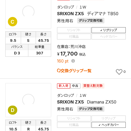
ダンロップ
１Ｗ
SRIXON ZX5
ディアマナ TB50
男性用右
グリップ交換可能
C
リシャフト
リグリップ
ロフト
硬さ
長さ
付属品
ヘッドカバー
9.5
S
45.75
在庫店：荒川沖店
バランス
総重量
17,700
D 3
307
税込
160
pt
交換グリップ一覧
0
買替え割対象
新入荷
中古
ダンロップ
１Ｗ
SRIXON ZX5
Diamana ZX50
男性用右
グリップ交換可能
D
リシャフト
リグリップ
ロフト
硬さ
長さ
付属品
ヘッドカバー
10.5
R
45.75