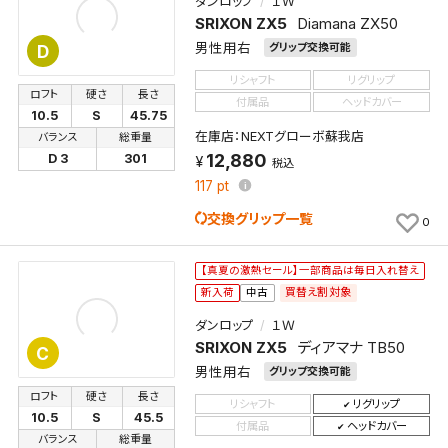
ダンロップ
１Ｗ
SRIXON ZX5
Diamana ZX50
男性用右
グリップ交換可能
D
リシャフト
リグリップ
ロフト
硬さ
長さ
付属品
ヘッドカバー
10.5
S
45.75
在庫店：NEXTグローボ蘇我店
バランス
総重量
12,880
D 3
301
税込
117
pt
交換グリップ一覧
0
【真夏の激熱セール】一部商品は毎日入れ替え
買替え割対象
新入荷
中古
ダンロップ
１Ｗ
SRIXON ZX5
ディアマナ TB50
C
男性用右
グリップ交換可能
ロフト
硬さ
長さ
リシャフト
リグリップ
10.5
S
45.5
付属品
ヘッドカバー
バランス
総重量