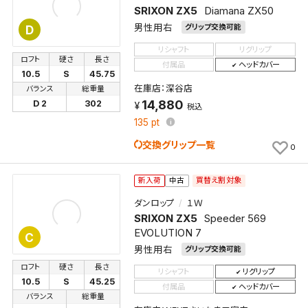
SRIXON ZX5
Diamana ZX50
男性用右
グリップ交換可能
D
リシャフト
リグリップ
ロフト
硬さ
長さ
付属品
ヘッドカバー
10.5
S
45.75
在庫店：深谷店
バランス
総重量
14,880
D 2
302
税込
135
pt
交換グリップ一覧
0
買替え割対象
新入荷
中古
ダンロップ
１Ｗ
SRIXON ZX5
Speeder 569
EVOLUTION 7
C
男性用右
グリップ交換可能
ロフト
硬さ
長さ
リシャフト
リグリップ
10.5
S
45.25
付属品
ヘッドカバー
バランス
総重量