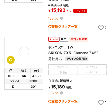
16,880
税込
15,192
税込
10% OFF
138
pt
交換グリップ一覧
0
買替え割対象
新入荷
中古
ダンロップ
１Ｗ
SRIXON ZX5
Diamana ZX50
男性用右
グリップ交換可能
C
リシャフト
リグリップ
ロフト
硬さ
長さ
検索条件を保存
付属品
ヘッドカバー
10.5
SR
45.25
在庫店：新居浜店
バランス
総重量
15,189
この検索条件をマイページ内「保存検索条件一覧」に
D 1
301
税込
保存します。
138
pt
よく探す商品を、毎回条件指定することなく簡単に開
交換グリップ一覧
0
くことができます。