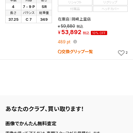
本数
内容
硬さ
リシャフト
リグリップ
4
7 - 9 P
SR
付属品
ヘッドカバー
長さ
バランス
総重量
在庫店：岡崎上里店
37.25
C 7
349
59,880
税込
53,892
税込
10% OFF
489
pt
交換グリップ一覧
2
あなたのクラブ、
買い取ります！
画像でかんたん無料査定