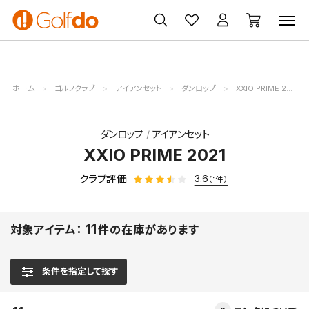
ゴルフ
ゴルフ用品
買取
クーポン
クラブ
ウェア
無料査定
一覧
ホーム
ゴルフクラブ
アイアンセット
ダンロップ
XXIO PRIME 2021
ダンロップ
アイアンセット
XXIO PRIME 2021
クラブ評価
3.6
（1件）
11
対象アイテム：
件の在庫があります
条件を指定して探す