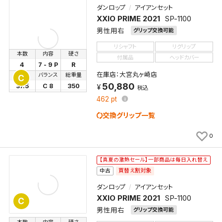
ダンロップ
アイアンセット
XXIO PRIME 2021
SP-1100
男性用右
グリップ交換可能
リシャフト
リグリップ
本数
内容
硬さ
付属品
ヘッドカバー
4
7 - 9 P
R
在庫店：大宮丸ヶ崎店
長さ
バランス
総重量
C
50,880
37.5
C 8
350
税込
462
pt
交換グリップ一覧
0
【真夏の激熱セール】一部商品は毎日入れ替え
買替え割対象
中古
ダンロップ
アイアンセット
XXIO PRIME 2021
SP-1100
C
男性用右
グリップ交換可能