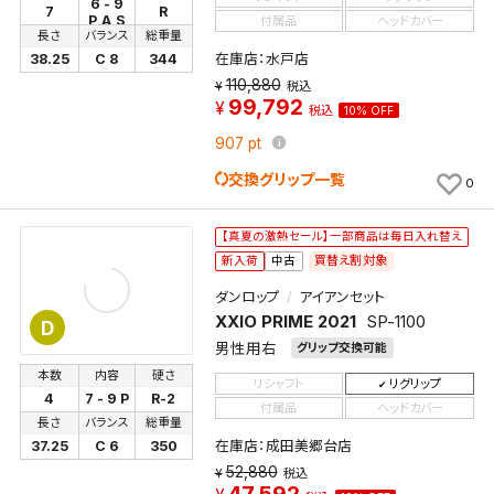
6 - 9
7
R
P,A,S
付属品
ヘッドカバー
長さ
バランス
総重量
在庫店：水戸店
38.25
C 8
344
110,880
税込
99,792
税込
10% OFF
907
pt
交換グリップ一覧
0
【真夏の激熱セール】一部商品は毎日入れ替え
買替え割対象
新入荷
中古
ダンロップ
アイアンセット
XXIO PRIME 2021
SP-1100
D
男性用右
グリップ交換可能
本数
内容
硬さ
リシャフト
リグリップ
4
7 - 9 P
R-2
付属品
ヘッドカバー
長さ
バランス
総重量
在庫店：成田美郷台店
37.25
C 6
350
52,880
税込