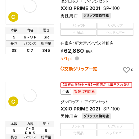
ダンロップ
アイアンセット
XXIO PRIME 2021
SP-1100
男性用右
グリップ交換可能
C
リシャフト
リグリップ
本数
内容
硬さ
付属品
ヘッドカバー
5
6 - 9 P
SR
在庫店：新大宮バイパス浦和店
長さ
バランス
総重量
62,880
38
C 7
345
税込
検索条件を保存
571
pt
交換グリップ一覧
0
この検索条件をマイページ内「保存検索条件一覧」に
保存します。
【真夏の激熱セール】一部商品は毎日入れ替え
買替え割対象
中古
よく探す商品を、毎回条件指定することなく簡単に開
くことができます。
C
ダンロップ
アイアンセット
XXIO PRIME 2021
SP-1100
検索条件
男性用右
グリップ交換可能
本数
内容
硬さ
リシャフト
リグリップ
7 - 9
6
R
P,A,S
付属品
ヘッドカバー
長さ
バランス
総重量