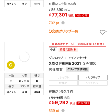
検索条件を保存
在庫店：松前R56店
37.25
C 7
351
85,890
税込
77,301
税込
10% OFF
新着通知
検索条件を保存しました。
702
pt
これまで保存した検索条件は、マイページの「保存検
新着通知を「する」にすると、この条件に一致する商品
索条件一覧」で確認できます。
交換グリップ一覧
1
が入荷した際に、メール及びお客様のアカウント内の
「お知らせ」で通知します。
【真夏の激熱セール】一部商品は毎日入れ替え
買替え割対象
中古
保存された検索条件は変更できません。
ダンロップ
アイアンセット
条件を変更したい場合は、マイページの「保存検索条
XXIO PRIME 2021
SP-1100
C
件一覧」から画面を表示し、条件を変更の上、保存し直
男性用右
グリップ交換可能
してください。
本数
内容
硬さ
リシャフト
リグリップ
5
6 - 9 P
R
付属品
ヘッドカバー
保存する
長さ
バランス
総重量
在庫店：長久手店
37.75
C 8
344
キャンセル
65,880
税込
59,292
税込
10% OFF
539
pt