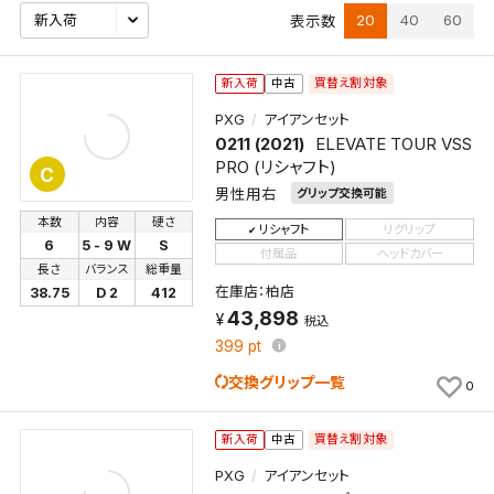
20
40
60
表示数
買替え割対象
新入荷
中古
PXG
アイアンセット
0211 (2021)
ELEVATE TOUR VSS
PRO (リシャフト)
C
男性用右
グリップ交換可能
本数
内容
硬さ
リシャフト
リグリップ
6
5 - 9 W
S
付属品
ヘッドカバー
長さ
バランス
総重量
在庫店：柏店
38.75
D 2
412
43,898
税込
399
pt
交換グリップ一覧
0
買替え割対象
新入荷
中古
PXG
アイアンセット