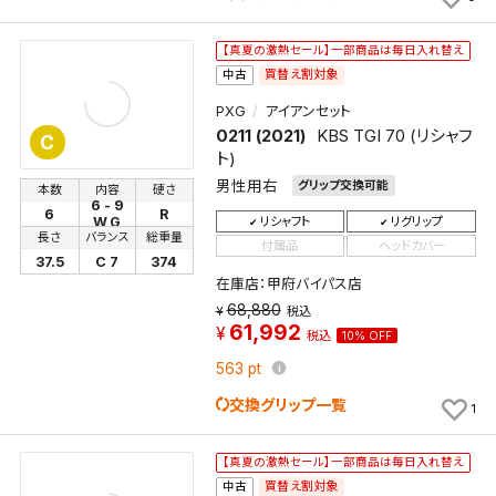
「お知らせ」で通知します。
【真夏の激熱セール】一部商品は毎日入れ替え
保存された検索条件は変更できません。
買替え割対象
中古
条件を変更したい場合は、マイページの「保存検索条
件一覧」から画面を表示し、条件を変更の上、保存し直
PXG
アイアンセット
してください。
0211 (2021)
KBS TGI 70 (リシャフ
C
ト)
男性用右
保存する
グリップ交換可能
本数
内容
硬さ
6 - 9
6
R
リシャフト
リグリップ
W,G
長さ
バランス
総重量
キャンセル
付属品
ヘッドカバー
37.5
C 7
374
在庫店：甲府バイパス店
68,880
税込
61,992
税込
10% OFF
563
pt
交換グリップ一覧
1
【真夏の激熱セール】一部商品は毎日入れ替え
買替え割対象
中古