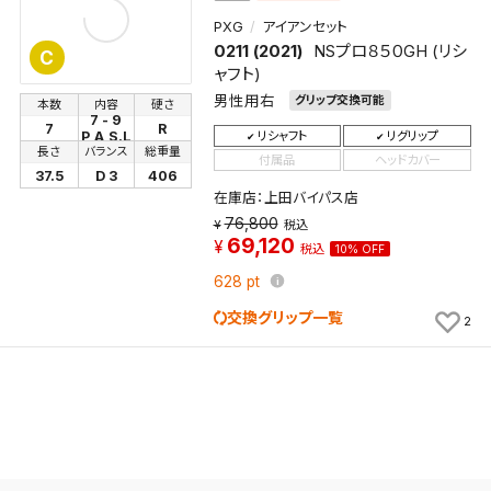
PXG
アイアンセット
0211 (2021)
NSプロ８５０GH (リシ
C
ャフト)
男性用右
グリップ交換可能
本数
内容
硬さ
7 - 9
7
R
リシャフト
リグリップ
P,A,S.L
長さ
バランス
総重量
付属品
ヘッドカバー
37.5
D 3
406
在庫店：上田バイパス店
76,800
税込
69,120
税込
10% OFF
628
pt
交換グリップ一覧
2