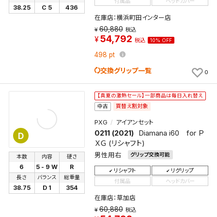
付属品
ヘッドカバー
38.25
C 5
436
在庫店：横浜町田インター店
60,880
税込
54,792
税込
10% OFF
498
pt
交換グリップ一覧
0
【真夏の激熱セール】一部商品は毎日入れ替え
買替え割対象
中古
PXG
アイアンセット
0211 (2021)
Diamana i60 for Ｐ
D
ＸＧ (リシャフト)
男性用右
グリップ交換可能
本数
内容
硬さ
6
5 - 9 W
R
リシャフト
リグリップ
長さ
バランス
総重量
付属品
ヘッドカバー
38.75
D 1
354
在庫店：草加店
60,880
税込