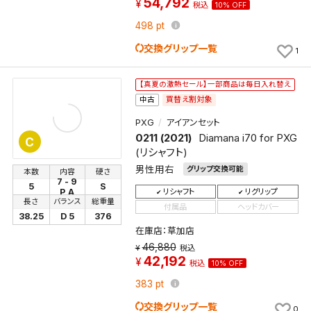
54,792
税込
10% OFF
検索条件を保存
498
pt
交換グリップ一覧
1
この検索条件をマイページ内「保存検索条件一覧」に
保存します。
【真夏の激熱セール】一部商品は毎日入れ替え
よく探す商品を、毎回条件指定することなく簡単に開
買替え割対象
中古
くことができます。
PXG
アイアンセット
0211 (2021)
Diamana i70 for PXG
C
検索条件
(リシャフト)
男性用右
グリップ交換可能
本数
内容
硬さ
7 - 9
5
S
リシャフト
リグリップ
P,A
長さ
バランス
総重量
検索条件を保存
付属品
ヘッドカバー
38.25
D 5
376
在庫店：草加店
新着通知
検索条件を保存しました。
46,880
税込
42,192
これまで保存した検索条件は、マイページの「保存検
税込
10% OFF
新着通知を「する」にすると、この条件に一致する商品
索条件一覧」で確認できます。
383
pt
が入荷した際に、メール及びお客様のアカウント内の
交換グリップ一覧
0