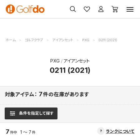
ゴルフ
ゴルフ用品
買取
クーポン
クラブ
ウェア
無料査定
一覧
ホーム
ゴルフクラブ
アイアンセット
PXG
0211 (2021)
PXG
アイアンセット
0211 (2021)
7
対象アイテム：
件の在庫があります
条件を指定して探す
7
ランクについて
1 ～ 7
件中
件