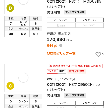
0211 (2021)
NSﾌﾟﾛ MODUS115
(リシャフト)
D
男性用右
グリップ交換可能
本数
内容
硬さ
リシャフト
リグリップ
5 - 9
7
S
付属品
ヘッドカバー
P,A
長さ
バランス
総重量
在庫店：熊本南店
38
D 2
416
70,880
税込
644
pt
交換グリップ一覧
0
【真夏の激熱セール】一部商品は毎日入れ替え
買替え割対象
新入荷
中古
PXG
アイアンセット
0211 (2021)
NSプロ950GH neo
C
(リシャフト)
男性用左
グリップ交換可能
本数
内容
硬さ
0
0 - 0 -
S
リシャフト
リグリップ
長さ
バランス
総重量