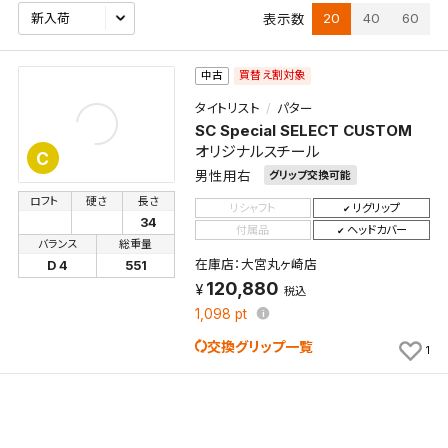
20
40
60
表示数
買替え割対象
中古
タイトリスト
パター
SC Special SELECT CUSTOM
オリジナルスチール
C
男性用右
グリップ交換可能
ロフト
硬さ
長さ
リシャフト
リグリップ
34
付属品
ヘッドカバー
バランス
総重量
在庫店：大宮丸ヶ崎店
D 4
551
検索条件を保存
120,880
税込
1,098
pt
この検索条件をマイページ内「保存検索条件一覧」に
交換グリップ一覧
1
保存します。
よく探す商品を、毎回条件指定することなく簡単に開
くことができます。