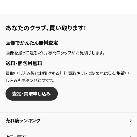
検索条件
あなたのクラブ、
買い取ります！
検索条件を保存
画像でかんたん無料査定
新着通知
検索条件を保存しました。
画像を撮って送るだけ。専門スタッフがお見積りします。
これまで保存した検索条件は、マイページの「保存検
送料・梱包材無料
新着通知を「する」にすると、この条件に一致する商品
索条件一覧」で確認できます。
が入荷した際に、メール及びお客様のアカウント内の
買取申し込み後にお届けする無料買取キットに詰めればOK。集荷申
「お知らせ」で通知します。
し込みもボタンひとつです。
保存された検索条件は変更できません。
査定・買取申し込み
条件を変更したい場合は、マイページの「保存検索条
件一覧」から画面を表示し、条件を変更の上、保存し直
してください。
売れ筋ランキング
保存する