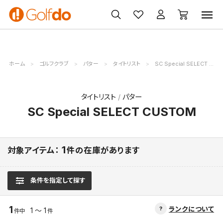
ゴルフ
ゴルフ用品
買取
クーポン
クラブ
ウェア
無料査定
一覧
ホーム
ゴルフクラブ
パター
タイトリスト
SC Special SELECT CUSTOM
タイトリスト
パター
SC Special SELECT CUSTOM
1
対象アイテム：
件の在庫があります
条件を指定して探す
1
ランクについて
1 ～ 1
件中
件