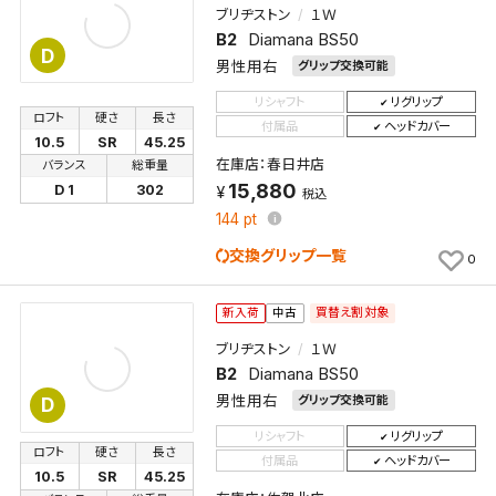
ブリヂストン
１Ｗ
B2
Diamana BS50
D
男性用右
グリップ交換可能
リシャフト
リグリップ
ロフト
硬さ
長さ
付属品
ヘッドカバー
10.5
SR
45.25
在庫店：春日井店
バランス
総重量
15,880
D 1
302
税込
144
pt
交換グリップ一覧
0
買替え割対象
新入荷
中古
ブリヂストン
１Ｗ
B2
Diamana BS50
男性用右
グリップ交換可能
D
リシャフト
リグリップ
ロフト
硬さ
長さ
付属品
ヘッドカバー
10.5
SR
45.25