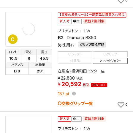
0
【真夏の激熱セール】一部商品は毎日入れ替え
買替え割対象
新入荷
中古
ブリヂストン
１Ｗ
B2
Diamana BS50
C
男性用右
グリップ交換可能
ロフト
硬さ
長さ
リシャフト
リグリップ
10.5
R
45.5
付属品
ヘッドカバー
バランス
総重量
在庫店：横浜町田インター店
D 0
291
22,880
税込
20,592
税込
10% OFF
187
pt
交換グリップ一覧
0
買替え割対象
新入荷
中古
ブリヂストン
１Ｗ