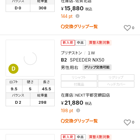
在庫店：佐賀北店
バランス
総重量
15,880
D 0
308
税込
144
pt
交換グリップ一覧
0
買替え割対象
新入荷
中古
ブリヂストン
１Ｗ
B2
SPEEDER NX50
男性用右
グリップ交換可能
D
リシャフト
リグリップ
ロフト
硬さ
長さ
付属品
ヘッドカバー
9.5
S
45.5
在庫店：NEXT宇都宮鶴田店
バランス
総重量
21,880
D 2
298
税込
198
pt
交換グリップ一覧
0
買替え割対象
新入荷
中古