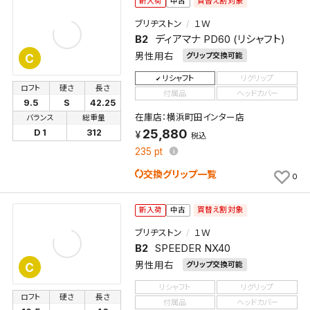
買替え割対象
新入荷
中古
ブリヂストン
１Ｗ
B2
ディアマナ PD60 (リシャフト)
男性用右
グリップ交換可能
C
リシャフト
リグリップ
ロフト
硬さ
長さ
付属品
ヘッドカバー
9.5
S
42.25
在庫店：横浜町田インター店
バランス
総重量
25,880
D 1
312
税込
235
pt
交換グリップ一覧
0
買替え割対象
新入荷
中古
ブリヂストン
１Ｗ
B2
SPEEDER NX40
男性用右
グリップ交換可能
C
リシャフト
リグリップ
ロフト
硬さ
長さ
付属品
ヘッドカバー