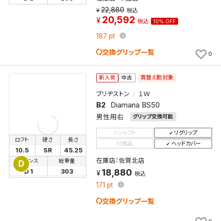
22,880
税込
20,592
税込
10% OFF
187
pt
交換グリップ一覧
0
買替え割対象
新入荷
中古
ブリヂストン
１Ｗ
B2
Diamana BS50
男性用右
グリップ交換可能
リシャフト
リグリップ
ロフト
硬さ
長さ
付属品
ヘッドカバー
10.5
SR
45.25
在庫店：佐賀北店
バランス
総重量
D
18,880
D 1
303
税込
171
pt
交換グリップ一覧