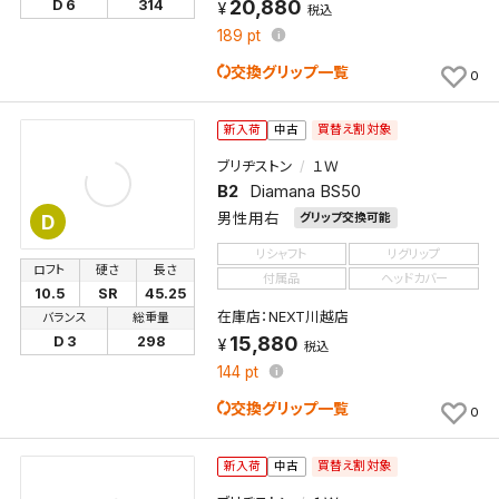
20,880
D 6
314
税込
189
pt
交換グリップ一覧
0
買替え割対象
新入荷
中古
ブリヂストン
１Ｗ
B2
Diamana BS50
男性用右
グリップ交換可能
D
リシャフト
リグリップ
ロフト
硬さ
長さ
付属品
ヘッドカバー
10.5
SR
45.25
在庫店：NEXT川越店
バランス
総重量
15,880
D 3
298
税込
144
pt
交換グリップ一覧
0
買替え割対象
新入荷
中古