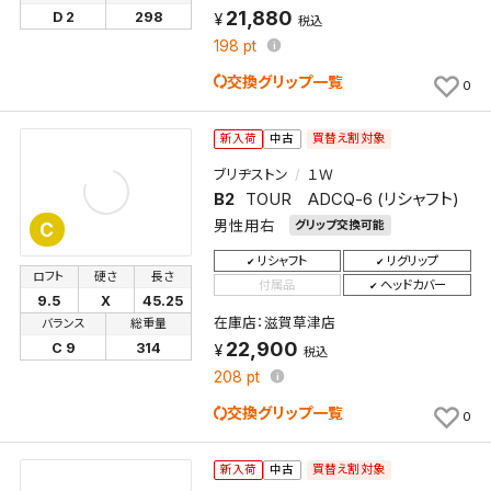
21,880
D 2
298
税込
198
pt
交換グリップ一覧
0
買替え割対象
新入荷
中古
ブリヂストン
１Ｗ
B2
TOUR ADCQ-6 (リシャフト)
男性用右
グリップ交換可能
C
リシャフト
リグリップ
ロフト
硬さ
長さ
付属品
ヘッドカバー
9.5
X
45.25
在庫店：滋賀草津店
バランス
総重量
22,900
C 9
314
税込
208
pt
交換グリップ一覧
0
買替え割対象
新入荷
中古