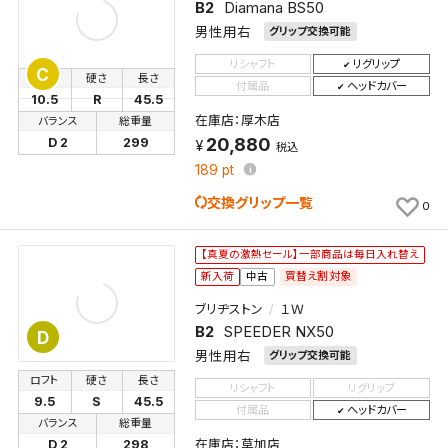
B2
Diamana BS50
男性用右
グリップ交換可能
リシャフト
リグリップ
C
ロフト
硬さ
長さ
付属品
ヘッドカバー
10.5
R
45.5
在庫店：厚木店
バランス
総重量
20,880
D 2
299
税込
189
pt
交換グリップ一覧
0
【真夏の激熱セール】一部商品は毎日入れ替え
買替え割対象
新入荷
中古
ブリヂストン
１Ｗ
B2
SPEEDER NX50
D
男性用右
グリップ交換可能
ロフト
硬さ
長さ
リシャフト
リグリップ
9.5
S
45.5
付属品
ヘッドカバー
バランス
総重量
在庫店：草加店
D 2
298