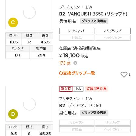
ブリヂストン
１Ｗ
B2
VANQUISH BS50 (リシャフト)
男性用右
グリップ交換可能
C
リシャフト
リグリップ
ロフト
硬さ
長さ
付属品
ヘッドカバー
10.5
R
45.5
在庫店：浜松泉姫街道店
バランス
総重量
19,100
D 1
294
検索条件を保存
税込
173
pt
交換グリップ一覧
2
この検索条件をマイページ内「保存検索条件一覧」に
保存します。
買替え割対象
新入荷
中古
よく探す商品を、毎回条件指定することなく簡単に開
くことができます。
ブリヂストン
１Ｗ
B2
ディアマナ PD50
検索条件
男性用右
グリップ交換可能
D
リシャフト
リグリップ
ロフト
硬さ
長さ
付属品
ヘッドカバー
9.5
S
45.25