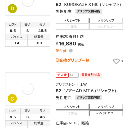
B2
KUROKAGE XT60 (リシャフト)
D
男性用右
グリップ交換可能
リシャフト
リグリップ
ロフト
硬さ
長さ
付属品
ヘッドカバー
9.5
S
45.5
在庫店：春日井店
バランス
総重量
16,880
D 4
319
税込
153
pt
交換グリップ一覧
0
買替え割対象
新入荷
中古
ブリヂストン
１Ｗ
B2
ツアーAD MT 6 (リシャフト)
男性用右
グリップ交換可能
C
リシャフト
リグリップ
ロフト
硬さ
長さ
付属品
ヘッドカバー
9.5
S
46
在庫店：NEXT川越店
バランス
総重量