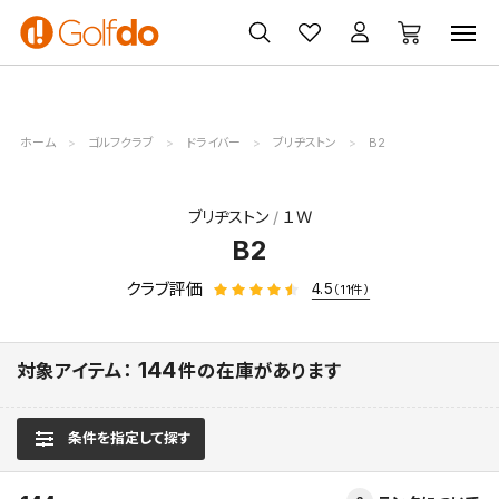
ゴルフ
ゴルフ用品
買取
クーポン
クラブ
ウェア
無料査定
一覧
ホーム
ゴルフクラブ
ドライバー
ブリヂストン
B2
ブリヂストン
１Ｗ
B2
クラブ評価
4.5
（11件）
144
対象アイテム：
件の在庫があります
条件を指定して探す