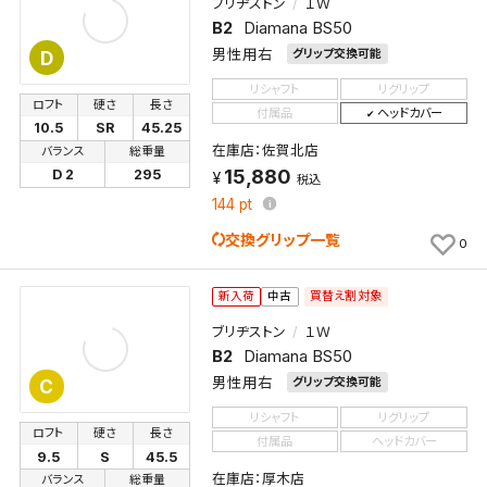
ブリヂストン
１Ｗ
B2
Diamana BS50
男性用右
グリップ交換可能
D
リシャフト
リグリップ
ロフト
硬さ
長さ
付属品
ヘッドカバー
10.5
SR
45.25
在庫店：佐賀北店
バランス
総重量
15,880
D 2
295
税込
144
pt
交換グリップ一覧
0
買替え割対象
新入荷
中古
ブリヂストン
１Ｗ
B2
Diamana BS50
男性用右
グリップ交換可能
C
リシャフト
リグリップ
ロフト
硬さ
長さ
付属品
ヘッドカバー
9.5
S
45.5
在庫店：厚木店
バランス
総重量