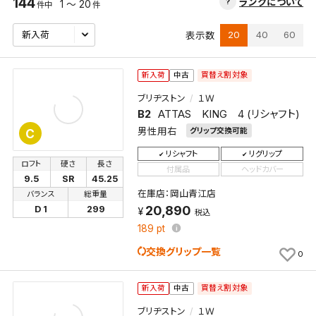
144
ランクについて
1 ～ 20
件中
件
20
40
60
表示数
買替え割対象
新入荷
中古
ブリヂストン
１Ｗ
B2
ATTAS KING 4 (リシャフト)
男性用右
グリップ交換可能
C
リシャフト
リグリップ
ロフト
硬さ
長さ
付属品
ヘッドカバー
9.5
SR
45.25
在庫店：岡山青江店
バランス
総重量
20,890
D 1
299
税込
189
pt
交換グリップ一覧
0
買替え割対象
新入荷
中古
ブリヂストン
１Ｗ