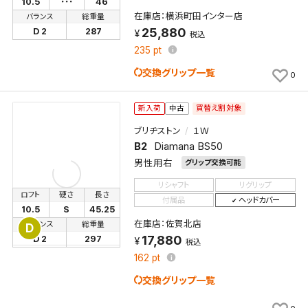
10.5
･･･
46
在庫店：横浜町田インター店
バランス
総重量
25,880
D 2
287
税込
235
pt
交換グリップ一覧
0
買替え割対象
新入荷
中古
ブリヂストン
１Ｗ
B2
Diamana BS50
男性用右
グリップ交換可能
リシャフト
リグリップ
ロフト
硬さ
長さ
付属品
ヘッドカバー
10.5
S
45.25
在庫店：佐賀北店
バランス
総重量
D
17,880
D 2
297
税込
162
pt
交換グリップ一覧