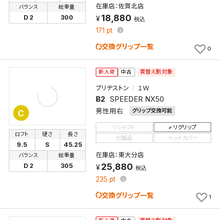
検索条件を保存
在庫店：佐賀北店
バランス
総重量
18,880
D 2
300
税込
171
pt
新着通知
検索条件を保存しました。
交換グリップ一覧
これまで保存した検索条件は、マイページの「保存検
0
新着通知を「する」にすると、この条件に一致する商品
索条件一覧」で確認できます。
が入荷した際に、メール及びお客様のアカウント内の
買替え割対象
新入荷
中古
「お知らせ」で通知します。
ブリヂストン
１Ｗ
B2
SPEEDER NX50
保存された検索条件は変更できません。
男性用右
グリップ交換可能
C
条件を変更したい場合は、マイページの「保存検索条
件一覧」から画面を表示し、条件を変更の上、保存し直
リシャフト
リグリップ
ロフト
硬さ
長さ
してください。
付属品
ヘッドカバー
9.5
S
45.25
在庫店：東大分店
バランス
総重量
保存する
25,880
D 2
305
税込
235
pt
キャンセル
交換グリップ一覧
1