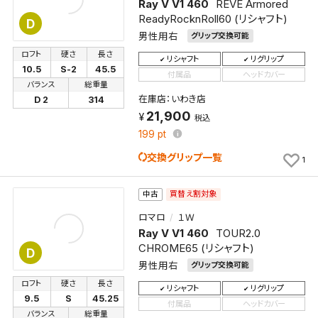
Ray V V1 460
REVE Armored
ReadyRocknRoll60 (リシャフト)
D
男性用右
グリップ交換可能
ロフト
硬さ
長さ
リシャフト
リグリップ
10.5
S-2
45.5
付属品
ヘッドカバー
バランス
総重量
在庫店：いわき店
D 2
314
検索条件を保存
21,900
税込
199
pt
この検索条件をマイページ内「保存検索条件一覧」に
交換グリップ一覧
1
保存します。
よく探す商品を、毎回条件指定することなく簡単に開
買替え割対象
中古
くことができます。
ロマロ
１Ｗ
Ray V V1 460
TOUR2.0
検索条件
CHROME65 (リシャフト)
D
男性用右
グリップ交換可能
ロフト
硬さ
長さ
リシャフト
リグリップ
検索条件を保存
9.5
S
45.25
付属品
ヘッドカバー
バランス
総重量