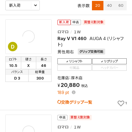
20
40
60
表示数
買替え割対象
新入荷
中古
ロマロ
１Ｗ
Ray V V1 460
AUGA 4 (リシャフ
ト)
D
男性用右
グリップ交換可能
ロフト
硬さ
長さ
リシャフト
リグリップ
10.5
X
46
付属品
ヘッドカバー
バランス
総重量
在庫店：厚木店
D 3
300
20,880
税込
189
pt
交換グリップ一覧
1
買替え割対象
中古
ロマロ
１Ｗ