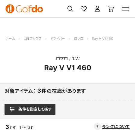
ゴルフ
ゴルフ用品
買取
クーポン
クラブ
ウェア
無料査定
一覧
ホーム
ゴルフクラブ
ドライバー
ロマロ
Ray V V1 460
ロマロ
１Ｗ
Ray V V1 460
3
対象アイテム：
件の在庫があります
条件を指定して探す
3
ランクについて
1 ～ 3
件中
件