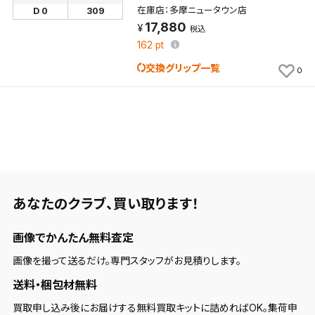
在庫店：多摩ニュータウン店
D 0
309
新着通知
検索条件を保存しました。
17,880
税込
これまで保存した検索条件は、マイページの「保存検
162
pt
新着通知を「する」にすると、この条件に一致する商品
索条件一覧」で確認できます。
交換グリップ一覧
0
が入荷した際に、メール及びお客様のアカウント内の
「お知らせ」で通知します。
保存された検索条件は変更できません。
条件を変更したい場合は、マイページの「保存検索条
件一覧」から画面を表示し、条件を変更の上、保存し直
してください。
あなたのクラブ、
買い取ります！
保存する
画像でかんたん無料査定
キャンセル
画像を撮って送るだけ。専門スタッフがお見積りします。
送料・梱包材無料
買取申し込み後にお届けする無料買取キットに詰めればOK。集荷申