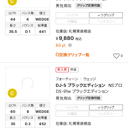
C
してください。
男性用右
グリップ交換可能
ロフト
バンス角
硬さ
リシャフト
リグリップ
保存する
44
4
WEDGE
付属品
ヘッドカバー
長さ
バランス
総重量
在庫店：札幌東苗穂店
35.5
D 1
441
キャンセル
9,880
税込
89
pt
交換グリップ一覧
0
新入荷
中古
フォーティーン
ウェッジ
DJ-5 ブラックエディション
NSプロ
DS-91w ブラックエディション
C
男性用右
グリップ交換可能
ロフト
バンス角
硬さ
リシャフト
リグリップ
60
8
WEDGE
付属品
ヘッドカバー
長さ
バランス
総重量
在庫店：札幌東苗穂店
35
D 2
452