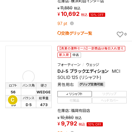
在庫店：横浜町田インター店
11,880
税込
10,692
税込
10% OFF
97
pt
交換グリップ一覧
0
【真夏の激熱セール】一部商品は毎日入れ替え
新入荷
中古
フォーティーン
ウェッジ
DJ-5 ブラックエディション
MCI
SOLID 125 (リシャフト)
男性用右
グリップ交換可能
ロフト
バンス角
硬さ
56
WEDGE
リシャフト
リグリップ
長さ
バランス
総重量
C
付属品
ヘッドカバー
35
D 5
473
在庫店：福岡有田店
10,880
税込
9,792
税込
10% OFF