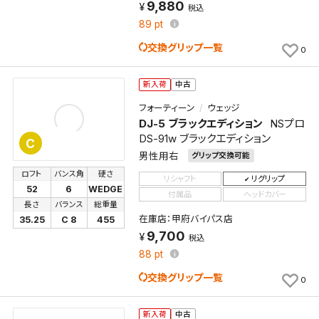
9,880
税込
89
pt
交換グリップ一覧
0
新入荷
中古
フォーティーン
ウェッジ
DJ-5 ブラックエディション
NSプロ
DS-91w ブラックエディション
C
男性用右
グリップ交換可能
ロフト
バンス角
硬さ
リシャフト
リグリップ
52
6
WEDGE
付属品
ヘッドカバー
長さ
バランス
総重量
在庫店：甲府バイパス店
35.25
C 8
455
9,700
税込
88
pt
交換グリップ一覧
0
新入荷
中古