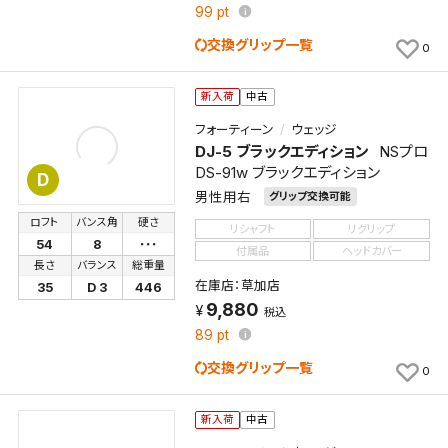
99
pt
交換グリップ一覧
0
新入荷
中古
フォーティーン
ウェッジ
DJ-5 ブラックエディション
NSプロ
DS-91w ブラックエディション
D
男性用右
グリップ交換可能
ロフト
バンス角
硬さ
リシャフト
リグリップ
54
8
･･･
付属品
ヘッドカバー
長さ
バランス
総重量
在庫店：草加店
35
D 3
446
9,880
税込
89
pt
交換グリップ一覧
0
新入荷
中古