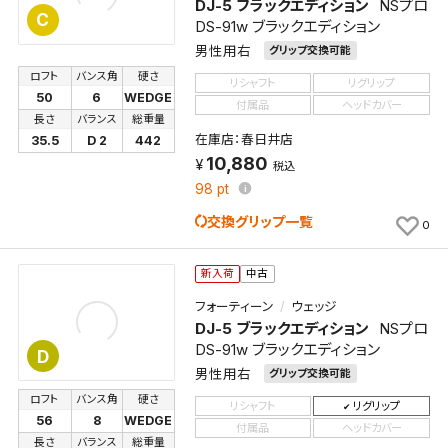
DJ-5 ブラックエディション
NSプロ
C
DS-91w ブラックエディション
男性用右
グリップ交換可能
ロフト
バンス角
硬さ
リシャフト
リグリップ
50
6
WEDGE
付属品
ヘッドカバー
長さ
バランス
総重量
在庫店：春日井店
35.5
D 2
442
10,880
税込
98
pt
交換グリップ一覧
0
新入荷
中古
フォーティーン
ウェッジ
DJ-5 ブラックエディション
NSプロ
DS-91w ブラックエディション
D
男性用右
グリップ交換可能
ロフト
バンス角
硬さ
リシャフト
リグリップ
56
8
WEDGE
付属品
ヘッドカバー
長さ
バランス
総重量