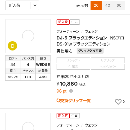
20
40
60
表示数
新入荷
中古
フォーティーン
ウェッジ
DJ-5 ブラックエディション
NSプロ
DS-91w ブラックエディション
C
男性用右
グリップ交換可能
ロフト
バンス角
硬さ
リシャフト
リグリップ
44
4
WEDGE
付属品
ヘッドカバー
長さ
バランス
総重量
在庫店：花小金井店
35.75
D 0
439
10,880
税込
98
pt
交換グリップ一覧
0
新入荷
中古
フォーティーン
ウェッジ