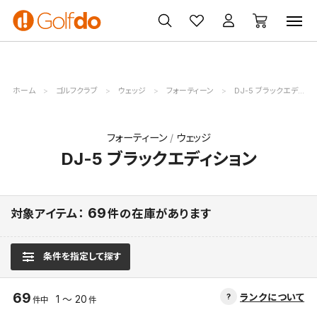
ゴルフ
ゴルフ用品
買取
クーポン
クラブ
ウェア
無料査定
一覧
ホーム
ゴルフクラブ
ウェッジ
フォーティーン
DJ-5 ブラックエディション
フォーティーン
ウェッジ
DJ-5 ブラックエディション
69
対象アイテム：
件の在庫があります
条件を指定して探す
69
ランクについて
1 ～ 20
件中
件