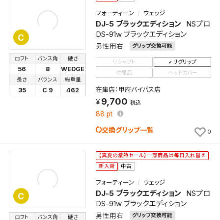
フォーティーン
ウェッジ
DJ-5 ブラックエディション
NSプロ
DS-91w ブラックエディション
C
男性用右
グリップ交換可能
ロフト
バンス角
硬さ
リシャフト
リグリップ
56
8
WEDGE
付属品
ヘッドカバー
長さ
バランス
総重量
在庫店：甲府バイパス店
35
C 9
462
9,700
税込
88
pt
交換グリップ一覧
0
【真夏の激熱セール】一部商品は毎日入れ替え
新入荷
中古
フォーティーン
ウェッジ
DJ-5 ブラックエディション
NSプロ
C
DS-91w ブラックエディション
男性用右
グリップ交換可能
ロフト
バンス角
硬さ