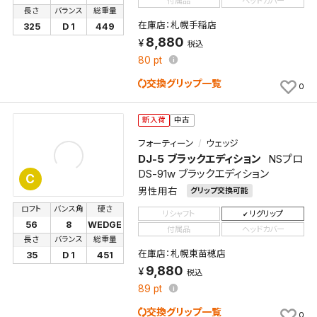
付属品
ヘッドカバー
長さ
バランス
総重量
在庫店：札幌手稲店
325
D 1
449
8,880
税込
80
pt
交換グリップ一覧
0
新入荷
中古
フォーティーン
ウェッジ
DJ-5 ブラックエディション
NSプロ
DS-91w ブラックエディション
C
男性用右
グリップ交換可能
ロフト
バンス角
硬さ
リシャフト
リグリップ
56
8
WEDGE
付属品
ヘッドカバー
長さ
バランス
総重量
在庫店：札幌東苗穂店
35
D 1
451
検索条件を保存
9,880
税込
89
pt
この検索条件をマイページ内「保存検索条件一覧」に
交換グリップ一覧
0