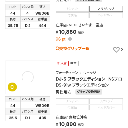
ロフト
バンス角
硬さ
リシャフト
リグリップ
44
4
WEDGE
付属品
ヘッドカバー
長さ
バランス
総重量
在庫店：NEXTさいたま三室店
35.75
D 2
444
10,880
税込
98
pt
交換グリップ一覧
0
新入荷
中古
フォーティーン
ウェッジ
DJ-5 ブラックエディション
NSプロ
DS-91w ブラックエディション
C
男性用右
グリップ交換可能
ロフト
バンス角
硬さ
リシャフト
リグリップ
44
WEDGE
付属品
ヘッドカバー
長さ
バランス
総重量
在庫店：倉敷笹沖店
35.5
D 1
435
10,890
税込