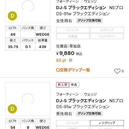
フォーティーン
ウェッジ
DJ-5 ブラックエディション
NSプロ
DS-91w ブラックエディション
D
女性用右
グリップ交換可能
ロフト
バンス角
硬さ
リシャフト
リグリップ
46
WEDGE
付属品
ヘッドカバー
長さ
バランス
総重量
在庫店：草加店
35.75
D 1
439
9,880
税込
89
pt
交換グリップ一覧
0
新入荷
中古
フォーティーン
ウェッジ
DJ-5 ブラックエディション
NSプロ
DS-91w ブラックエディション
D
男性用右
グリップ交換可能
ロフト
バンス角
硬さ
リシャフト
リグリップ
54
8
WEDGE