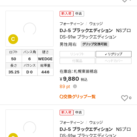
保存します。
よく探す商品を、毎回条件指定することなく簡単に開
新入荷
中古
くことができます。
フォーティーン
ウェッジ
DJ-5 ブラックエディション
NSプロ
検索条件
DS-91w ブラックエディション
C
男性用右
グリップ交換可能
ロフト
バンス角
硬さ
リシャフト
リグリップ
検索条件を保存
50
6
WEDGE
付属品
ヘッドカバー
長さ
バランス
総重量
在庫店：札幌東苗穂店
35.25
D 0
446
新着通知
検索条件を保存しました。
9,880
税込
これまで保存した検索条件は、マイページの「保存検
89
pt
新着通知を「する」にすると、この条件に一致する商品
索条件一覧」で確認できます。
交換グリップ一覧
0
が入荷した際に、メール及びお客様のアカウント内の
「お知らせ」で通知します。
新入荷
中古
保存された検索条件は変更できません。
フォーティーン
ウェッジ
条件を変更したい場合は、マイページの「保存検索条
DJ-5 ブラックエディション
NSプロ
件一覧」から画面を表示し、条件を変更の上、保存し直
DS-91w ブラックエディション