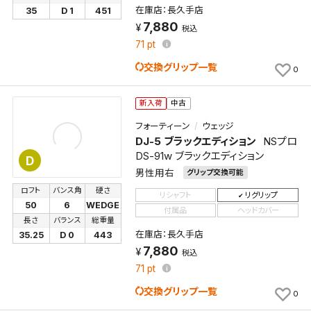
在庫店：長久手店
35
D 1
451
7,880
税込
71
pt
交換グリップ一覧
0
新入荷
中古
フォーティーン
ウェッジ
DJ-5 ブラックエディション
NSプロ
DS-91w ブラックエディション
D
男性用右
グリップ交換可能
ロフト
バンス角
硬さ
リシャフト
リグリップ
50
6
WEDGE
付属品
ヘッドカバー
長さ
バランス
総重量
在庫店：長久手店
35.25
D 0
443
7,880
税込
71
pt
交換グリップ一覧
0