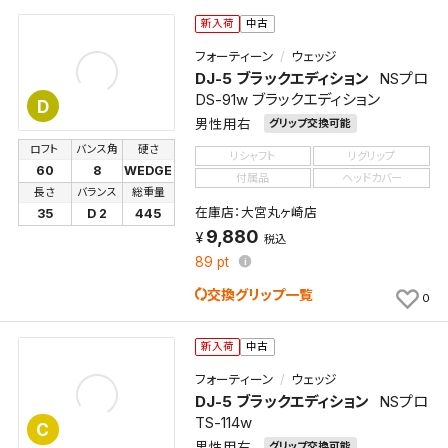
新入荷
中古
フォーティーン
ウェッジ
DJ-5 ブラックエディション
NSプロ
DS-91w ブラックエディション
D
男性用右
グリップ交換可能
ロフト
バンス角
硬さ
リシャフト
リグリップ
60
8
WEDGE
付属品
ヘッドカバー
長さ
バランス
総重量
在庫店：大宮丸ヶ崎店
35
D 2
445
9,880
税込
89
pt
交換グリップ一覧
0
新入荷
中古
フォーティーン
ウェッジ
DJ-5 ブラックエディション
NSプロ
TS-114w
C
男性用右
グリップ交換可能