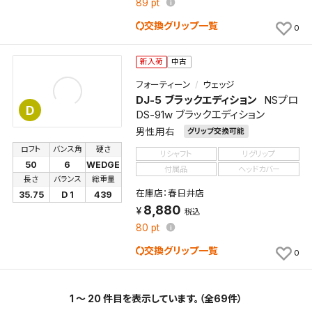
89
pt
交換グリップ一覧
0
新入荷
中古
フォーティーン
ウェッジ
DJ-5 ブラックエディション
NSプロ
D
DS-91w ブラックエディション
男性用右
グリップ交換可能
ロフト
バンス角
硬さ
リシャフト
リグリップ
50
6
WEDGE
付属品
ヘッドカバー
長さ
バランス
総重量
在庫店：春日井店
35.75
D 1
439
8,880
税込
80
pt
交換グリップ一覧
0
1 ～ 20 件目を表示しています。（全69件）