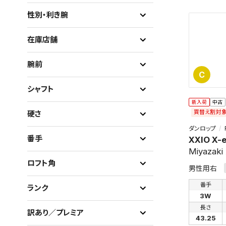
性別・利き腕
在庫店舗
腕前
C
シャフト
新入荷
中古
買替え割対
硬さ
ダンロップ
番手
XXIO X-
Miyazaki
ロフト角
男性用右
番手
ランク
3W
長さ
訳あり／プレミア
43.25