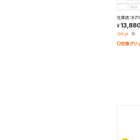
リシャフト
検索条件
付属品
これまで
新着通知
在庫店：水戸
のアカウ
13,88
126
pt
保存さ
交換グリ
条件を
の上、