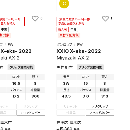
C
0
1
激熱セール】一部
【真夏の激熱セール】一部
毎日入れ替え
商品は毎日入れ替え
中古
新入荷
中古
割対象
買替え割対象
プ
ＦＷ
ダンロップ
ＦＷ
 X-eks- 2022
XXIO X-eks- 2022
aki AX-2
Miyazaki AX-2
右
男性用右
グリップ交換可能
グリップ交換可能
手
ロフト
硬さ
番手
ロフト
硬さ
W
16.5
S
3W
15
S
さ
バランス
総重量
長さ
バランス
総重量
D 2
306
43.5
D 0
313
シャフト
リグリップ
リシャフト
リグリップ
属品
ヘッドカバー
付属品
ヘッドカバー
：厚木店
在庫店：厚木店
80
15,880
税込
税込