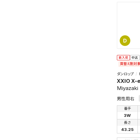
D
新入荷
中古
買替え割対
この検索
ダンロップ
よく探す
XXIO X-
Miyazaki
検索条
男性用右
番手
3W
長さ
43.25
新着通