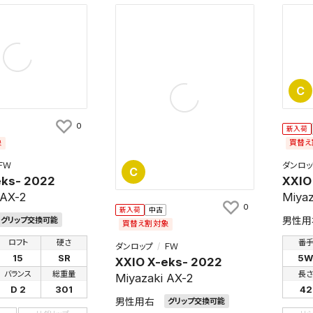
C
検索条件を保存
0
新入荷
象
買替え
条件をマイページ内「保存検索条件一覧」に保存します。
ＦＷ
ダンロッ
C
商品を、毎回条件指定することなく簡単に開くことができます。
eks- 2022
XXIO
 AX-2
Miyaz
件
0
新入荷
中古
男性用
グリップ交換可能
買替え割対象
ロフト
硬さ
番
ダンロップ
ＦＷ
15
SR
5
XXIO X-eks- 2022
検索条件を保存
バランス
総重量
長
Miyazaki AX-2
D 2
301
42
男性用右
グリップ交換可能
知