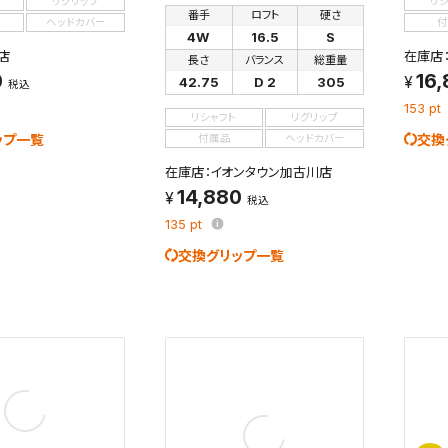
リグリップ
リ
を保存しました。
番手
ロフト
硬さ
ヘッドカバー
付
保存した検索条件は、マイページの「保存検索条件一覧」で確認できま
4W
16.5
S
を「する」にすると、この条件に一致する商品が入荷した際に、メール
店
在庫店
長さ
バランス
総重量
ント内の「お知らせ」で通知します。
0
16
42.75
D 2
305
税込
153
pt
れた検索条件は変更できません。
リシャフト
リグリップ
ップ一覧
交換
変更したい場合は、マイページの「保存検索条件一覧」から画面を表示し、
付属品
ヘッドカバー
保存し直してください。
在庫店：イオンタウン加古川店
14,880
税込
保存する
135
pt
交換グリップ一覧
キャンセル