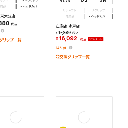
41.75
D 2
314
シャフト
リグリップ
属品
ヘッドカバー
す。
リシャフト
リグリップ
及びお客様
：東大分店
付属品
ヘッドカバー
,880
税込
在庫店：水戸店
17,880
税込
16,092
グリップ一覧
税込
10% OFF
条件を変更
146
pt
交換グリップ一覧