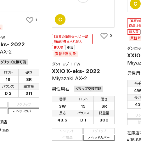
C
C
1
【真夏の
商品は
象
新入荷
0
【真夏の激熱セール】一部
ＦＷ
買替え
商品は毎日入れ替え
eks- 2022
新入荷
中古
ダンロッ
 AX-2
買替え割対象
XXIO
Miyaz
グリップ交換可能
ダンロップ
ＦＷ
XXIO X-eks- 2022
ロフト
硬さ
男性用
Miyazaki AX-2
18
SR
番
バランス
総重量
男性用右
グリップ交換可能
4
D 2
311
長
番手
ロフト
硬さ
43
リグリップ
3W
15
SR
ヘッドカバー
長さ
バランス
総重量
リ
43.5
D 1
300
保店
付
0
税込
リシャフト
リグリップ
在庫店
付属品
ヘッドカバー
16,8