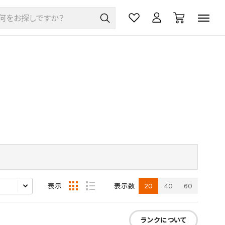
20
40
60
表示
表示数
ランクについて