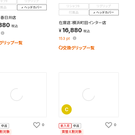
シャフト
リグリップ
リシャフト
リグリップ
属品
ヘッドカバー
付属品
ヘッドカバー
：春日井店
在庫店：横浜町田インター店
,880
税込
16,880
税込
153
pt
グリップ一覧
交換グリップ一覧
C
0
0
中古
新入荷
中古
割対象
買替え割対象