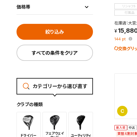
価格帯
リシャフト
付属品
在庫店：大宮
15,88
絞り込み
144
pt
交換グリ
すべての条件をクリア
カテゴリーから選び直す
クラブの種類
C
新入荷
中古
フェアウェイ
買替え割対
ドライバー
ユーティリ
ティ