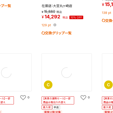
15,
ップ一覧
在庫店：大宮丸ヶ崎店
15,880
税込
138
pt
14,292
税込
10% OFF
交換
129
pt
交換グリップ一覧
C
C
0
0
ール】一部
【真夏の激熱セール】一部
【真夏の
れ替え
商品は毎日入れ替え
商品は
新入荷
中古
新入荷
象
買替え割対象
買替え