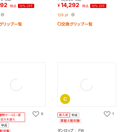
192
14,292
税込
10% OFF
税込
10% OFF
129
pt
グリップ一覧
交換グリップ一覧
C
0
1
激熱セール】一部
新入荷
中古
毎日入れ替え
買替え割対象
中古
ダンロップ
ＦＷ
割対象