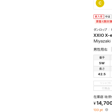
C
新入荷
中古
買替え割対
ダンロップ
XXIO X-
Miyazaki
男性用右
番手
5W
長さ
42.5
リシャフト
付属品
在庫店：佐世
14,70
133
pt