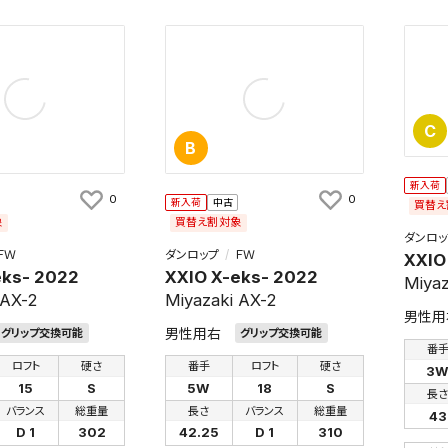
C
B
新入荷
0
0
新入荷
中古
買替え
象
買替え割対象
ダンロッ
ＦＷ
ダンロップ
ＦＷ
XXIO
eks- 2022
XXIO X-eks- 2022
Miyaz
 AX-2
Miyazaki AX-2
男性用
男性用右
グリップ交換可能
グリップ交換可能
番
ロフト
硬さ
番手
ロフト
硬さ
3
15
S
5W
18
S
長
バランス
総重量
長さ
バランス
総重量
43
D 1
302
42.25
D 1
310