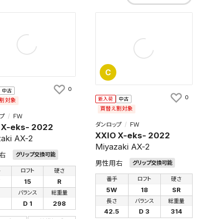
C
0
中古
0
新入荷
中古
割対象
買替え割対象
プ
ＦＷ
ダンロップ
ＦＷ
 X-eks- 2022
XXIO X-eks- 2022
aki AX-2
Miyazaki AX-2
右
グリップ交換可能
男性用右
グリップ交換可能
手
ロフト
硬さ
番手
ロフト
硬さ
W
15
R
5W
18
SR
さ
バランス
総重量
長さ
バランス
総重量
D 1
298
42.5
D 3
314