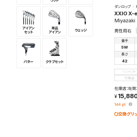
ウッド
ダンロップ
XXIO X-
Miyazaki
アイアン
単品
ウェッジ
男性用右
セット
アイアン
番手
5W
長さ
42
パター
クラブセット
リシャフト
付属品
在庫店：佐賀
15,88
144
pt
交換グリ