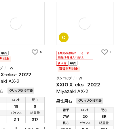
C
0
1
中古
【真夏の激熱セール】一部
商品は毎日入れ替え
割対象
新入荷
中古
プ
ＦＷ
買替え割対象
 X-eks- 2022
ダンロップ
ＦＷ
aki AX-2
XXIO X-eks- 2022
右
Miyazaki AX-2
グリップ交換可能
手
ロフト
硬さ
男性用右
グリップ交換可能
W
18
S
番手
ロフト
硬さ
さ
バランス
総重量
7W
20
SR
D 1
317
長さ
バランス
総重量