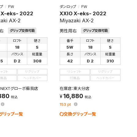
プ
ＦＷ
ダンロップ
ＦＷ
 X-eks- 2022
XXIO X-eks- 2022
aki AX-2
Miyazaki AX-2
右
男性用右
グリップ交換可能
グリップ交換可能
手
ロフト
硬さ
番手
ロフト
硬さ
W
18
S
5W
18
S
さ
バランス
総重量
長さ
バランス
総重量
25
D 2
308
42
D 2
310
シャフト
リグリップ
リシャフト
リグリップ
属品
ヘッドカバー
付属品
ヘッドカバー
：NEXTグローボ蘇我店
在庫店：東大分店
880
16,880
税込
税込
153
pt
グリップ一覧
交換グリップ一覧