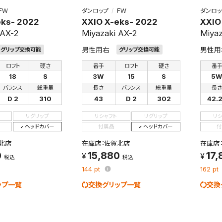
ＦＷ
ダンロップ
ＦＷ
ダンロッ
eks- 2022
XXIO X-eks- 2022
XXIO
 AX-2
Miyazaki AX-2
Miyaz
男性用右
男性用
グリップ交換可能
グリップ交換可能
ロフト
硬さ
番手
ロフト
硬さ
番
18
S
3W
15
S
5
バランス
総重量
長さ
バランス
総重量
長
D 2
310
43
D 2
302
42.
リグリップ
リシャフト
リグリップ
リ
ヘッドカバー
付属品
ヘッドカバー
付
北店
在庫店：佐賀北店
在庫店
0
15,880
17,
税込
税込
144
pt
162
pt
ップ一覧
交換グリップ一覧
交換