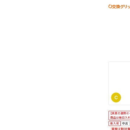
交換グリ
C
【真夏の激熱セ
商品は毎日入
新入荷
中古
買替え割対