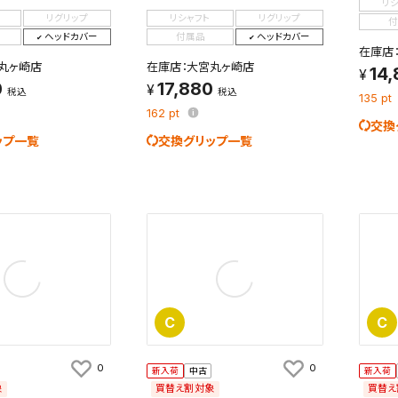
リ
リグリップ
リシャフト
リグリップ
付
ヘッドカバー
付属品
ヘッドカバー
在庫店
丸ヶ崎店
在庫店：大宮丸ヶ崎店
14
0
17,880
税込
税込
135
pt
162
pt
交換
ップ一覧
交換グリップ一覧
C
C
0
0
新入荷
中古
新入荷
象
買替え割対象
買替え