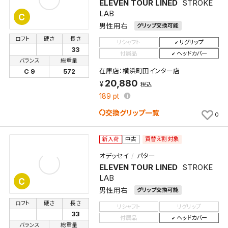
ELEVEN TOUR LINED
STROKE
LAB
C
男性用右
グリップ交換可能
ロフト
硬さ
長さ
リシャフト
リグリップ
33
付属品
ヘッドカバー
バランス
総重量
在庫店：横浜町田インター店
C 9
572
20,880
税込
189
pt
交換グリップ一覧
0
買替え割対象
新入荷
中古
オデッセイ
パター
ELEVEN TOUR LINED
STROKE
LAB
C
男性用右
グリップ交換可能
ロフト
硬さ
長さ
リシャフト
リグリップ
33
付属品
ヘッドカバー
バランス
総重量