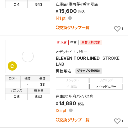
在庫店：湘南茅ヶ崎R1号店
C 4
543
15,600
税込
141
pt
交換グリップ一覧
1
買替え割対象
新入荷
中古
オデッセイ
パター
ELEVEN TOUR LINED
STROKE
LAB
C
男性用右
グリップ交換可能
ロフト
硬さ
長さ
リシャフト
リグリップ
-
33
付属品
ヘッドカバー
バランス
総重量
在庫店：甲府バイパス店
C 5
543
14,880
税込
135
pt
交換グリップ一覧
1