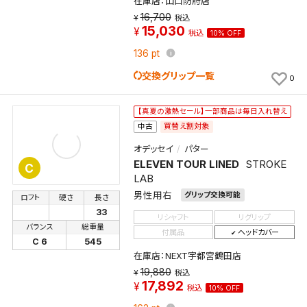
在庫店：山口防府店
16,700
税込
15,030
税込
10% OFF
136
pt
交換グリップ一覧
0
【真夏の激熱セール】一部商品は毎日入れ替え
買替え割対象
中古
オデッセイ
パター
ELEVEN TOUR LINED
STROKE
C
LAB
男性用右
グリップ交換可能
ロフト
硬さ
長さ
33
リシャフト
リグリップ
バランス
総重量
付属品
ヘッドカバー
C 6
545
在庫店：NEXT宇都宮鶴田店
19,880
税込
17,892
税込
10% OFF