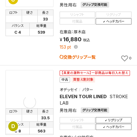
男性用右
グリップ交換可能
ロフト
硬さ
長さ
リシャフト
リグリップ
33
付属品
ヘッドカバー
バランス
総重量
在庫店：厚木店
C 4
539
16,880
税込
153
pt
交換グリップ一覧
0
【真夏の激熱セール】一部商品は毎日入れ替え
買替え割対象
中古
オデッセイ
パター
ELEVEN TOUR LINED
STROKE
LAB
男性用右
グリップ交換可能
ロフト
硬さ
長さ
33.5
リシャフト
リグリップ
バランス
総重量
D
付属品
ヘッドカバー
C 8
563