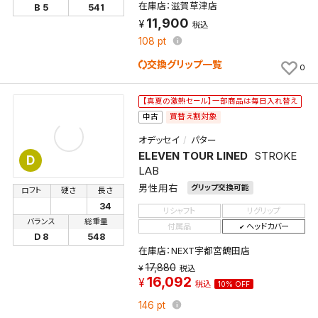
在庫店：滋賀草津店
B 5
541
11,900
税込
108
pt
検索条件を保存
交換グリップ一覧
0
この検索条件をマイページ内「保存検索条件一覧」に
【真夏の激熱セール】一部商品は毎日入れ替え
保存します。
買替え割対象
中古
よく探す商品を、毎回条件指定することなく簡単に開
オデッセイ
パター
くことができます。
ELEVEN TOUR LINED
STROKE
D
LAB
検索条件
男性用右
グリップ交換可能
ロフト
硬さ
長さ
34
リシャフト
リグリップ
バランス
総重量
付属品
ヘッドカバー
D 8
548
検索条件を保存
在庫店：NEXT宇都宮鶴田店
17,880
税込
新着通知
16,092
検索条件を保存しました。
税込
10% OFF
これまで保存した検索条件は、マイページの「保存検
146
pt
新着通知を「する」にすると、この条件に一致する商品