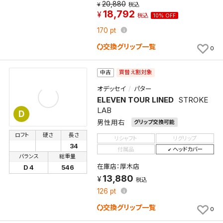
20,880
税込
18,792
税込
10% OFF
170
pt
交換グリップ一覧
0
買替え割対象
中古
オデッセイ
パター
ELEVEN TOUR LINED
STROKE
LAB
D
男性用右
グリップ交換可能
ロフト
硬さ
長さ
リシャフト
リグリップ
34
付属品
ヘッドカバー
バランス
総重量
在庫店：厚木店
D 4
546
13,880
税込
126
pt
交換グリップ一覧
0