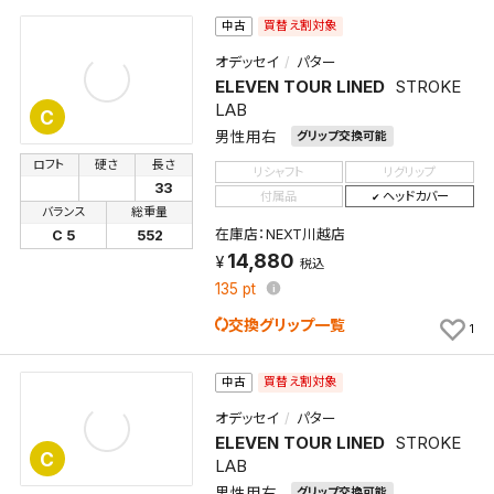
買替え割対象
中古
オデッセイ
パター
ELEVEN TOUR LINED
STROKE
LAB
C
男性用右
グリップ交換可能
ロフト
硬さ
長さ
リシャフト
リグリップ
33
付属品
ヘッドカバー
バランス
総重量
在庫店：NEXT川越店
C 5
552
14,880
税込
135
pt
交換グリップ一覧
1
買替え割対象
中古
オデッセイ
パター
ELEVEN TOUR LINED
STROKE
C
LAB
男性用右
グリップ交換可能