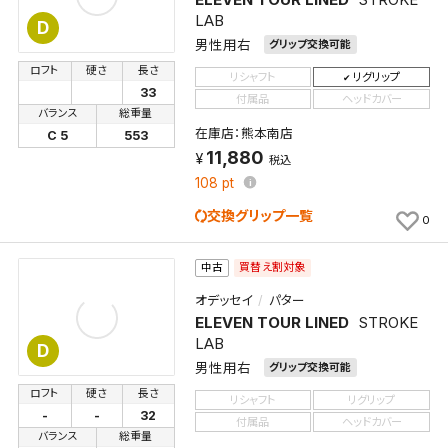
LAB
D
男性用右
グリップ交換可能
ロフト
硬さ
長さ
リシャフト
リグリップ
33
付属品
ヘッドカバー
バランス
総重量
在庫店：熊本南店
C 5
553
11,880
税込
108
pt
交換グリップ一覧
0
買替え割対象
中古
オデッセイ
パター
ELEVEN TOUR LINED
STROKE
LAB
D
男性用右
グリップ交換可能
ロフト
硬さ
長さ
リシャフト
リグリップ
-
-
32
付属品
ヘッドカバー
バランス
総重量