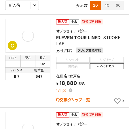
20
40
60
表示数
買替え割対象
新入荷
中古
オデッセイ
パター
ELEVEN TOUR LINED
STROKE
LAB
C
男性用右
グリップ交換可能
ロフト
硬さ
長さ
リシャフト
リグリップ
32
付属品
ヘッドカバー
バランス
総重量
在庫店：水戸店
B 7
547
18,880
税込
171
pt
交換グリップ一覧
0
買替え割対象
新入荷
中古
オデッセイ
パター