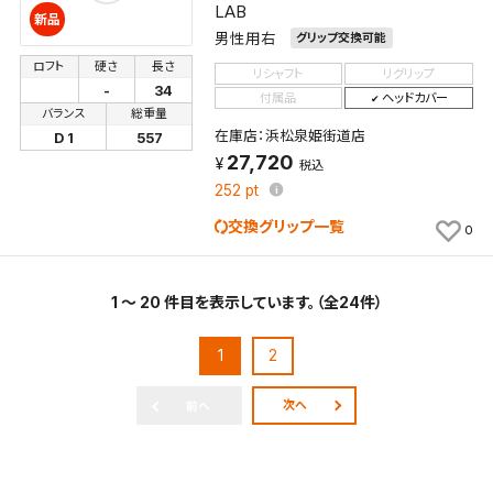
LAB
新品
男性用右
グリップ交換可能
ロフト
硬さ
長さ
リシャフト
リグリップ
-
34
付属品
ヘッドカバー
バランス
総重量
在庫店：浜松泉姫街道店
D 1
557
27,720
税込
252
pt
交換グリップ一覧
0
1 ～ 20 件目を表示しています。（全24件）
1
2
次へ
前へ