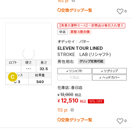
162
pt
交換グリップ一覧
0
【真夏の激熱セール】一部商品は毎日入れ替え
買替え割対象
中古
オデッセイ
パター
ELEVEN TOUR LINED
STROKE LAB (リシャフト)
男性用右
グリップ交換可能
ロフト
硬さ
長さ
･･･
32.5
リシャフト
リグリップ
バランス
総重量
C
付属品
ヘッドカバー
C 3
540
在庫店：春日店
13,900
税込
12,510
税込
10% OFF
113
pt
交換グリップ一覧
0