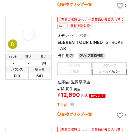
索条件一覧」で確認できます。
交換グリップ一覧
0
が入荷した際に、メール及びお客様のアカウント内の
「お知らせ」で通知します。
【真夏の激熱セール】一部商品は毎日入れ替え
買替え割対象
中古
保存された検索条件は変更できません。
条件を変更したい場合は、マイページの「保存検索条
オデッセイ
パター
件一覧」から画面を表示し、条件を変更の上、保存し直
ELEVEN TOUR LINED
STROKE
D
してください。
LAB
男性用左
グリップ交換可能
ロフト
硬さ
長さ
保存する
-
-
34
リシャフト
リグリップ
バランス
総重量
付属品
ヘッドカバー
D 0
547
キャンセル
在庫店：滋賀草津店
14,100
税込
12,690
税込
10% OFF
115
pt
交換グリップ一覧
4
【真夏の激熱セール】一部商品は毎日入れ替え