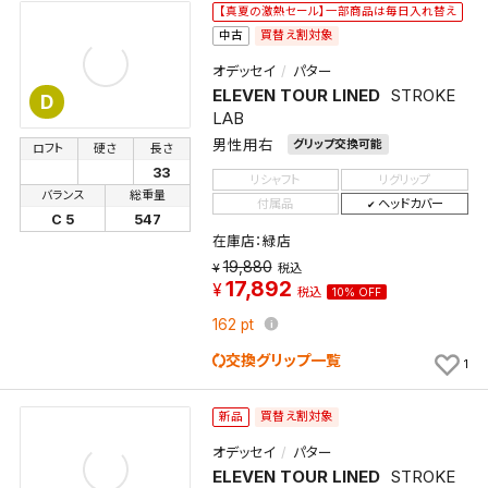
【真夏の激熱セール】一部商品は毎日入れ替え
買替え割対象
中古
オデッセイ
パター
ELEVEN TOUR LINED
STROKE
D
LAB
男性用右
グリップ交換可能
ロフト
硬さ
長さ
33
リシャフト
リグリップ
バランス
総重量
付属品
ヘッドカバー
C 5
547
在庫店：緑店
19,880
税込
17,892
税込
10% OFF
162
pt
交換グリップ一覧
1
買替え割対象
新品
オデッセイ
パター
ELEVEN TOUR LINED
STROKE