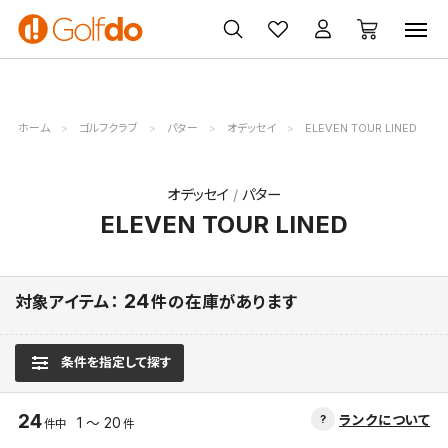
ゴルフ
ゴルフ用品
買取
クーポン
クラブ
ウェア
無料査定
一覧
ホーム
ゴルフクラブ
パター
オデッセイ
ELEVEN TOUR LINED
オデッセイ
パター
ELEVEN TOUR LINED
24
対象アイテム：
件の在庫があります
条件を指定して探す
24
ランクについて
1 ～ 20
件中
件