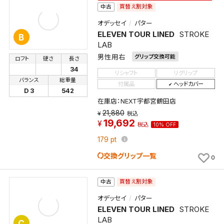
買替え割対象
中古
オデッセイ
パター
ELEVEN TOUR LINED
STROKE
B
LAB
男性用右
グリップ交換可能
ロフト
硬さ
長さ
34
リシャフト
リグリップ
バランス
総重量
付属品
ヘッドカバー
D 3
542
在庫店：NEXT宇都宮鶴田店
21,880
税込
19,692
税込
10% OFF
179
pt
交換グリップ一覧
0
買替え割対象
中古
オデッセイ
パター
ELEVEN TOUR LINED
STROKE
LAB
C