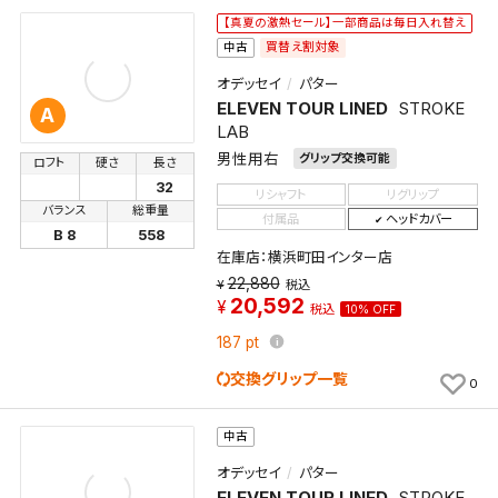
【真夏の激熱セール】一部商品は毎日入れ替え
買替え割対象
中古
オデッセイ
パター
ELEVEN TOUR LINED
STROKE
A
LAB
男性用右
グリップ交換可能
ロフト
硬さ
長さ
32
リシャフト
リグリップ
バランス
総重量
付属品
ヘッドカバー
B 8
558
在庫店：横浜町田インター店
22,880
税込
20,592
税込
10% OFF
187
pt
交換グリップ一覧
0
中古
オデッセイ
パター
ELEVEN TOUR LINED
STROKE