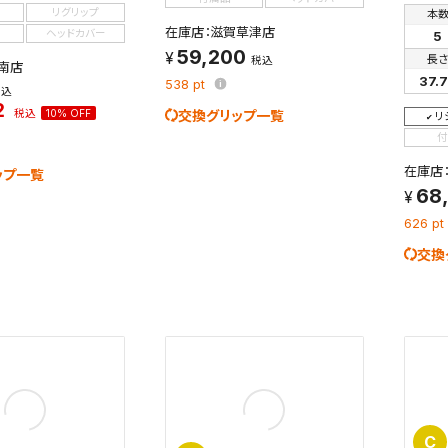
リグリップ
本
在庫店：滋賀草津店
ヘッドカバー
5
59,200
長
税込
南店
37.
538
pt
税込
2
税込
10% OFF
交換グリップ一覧
リ
付
在庫店
ップ一覧
68
626
pt
交換
C