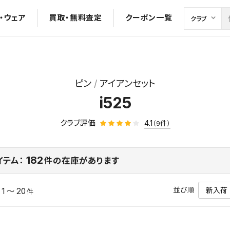
・ウェア
買取・無料査定
クーポン一覧
ピン
アイアンセット
i525
クラブ評価
4.1
（9件）
182
イテム：
件の在庫があります
並び順
1 ～ 20
中
件