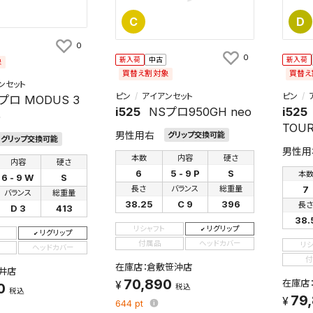
C
D
0
0
新入荷
中古
新入荷
象
買替え割対象
買替え
ンセット
ピン
アイアンセット
ピン
プロ MODUS 3
i525
NSプロ950GH neo
i525
5
TOUR
男性用右
グリップ交換可能
グリップ交換可能
男性用
本数
内容
硬さ
内容
硬さ
6
5 - 9 P
S
本
6 - 9 W
S
7
長さ
バランス
総重量
バランス
総重量
38.25
C 9
396
長
D 3
413
38.
リシャフト
リグリップ
リグリップ
付属品
ヘッドカバー
リ
ヘッドカバー
付
在庫店：倉敷笹沖店
井店
70,890
在庫店
0
税込
税込
79
644
pt