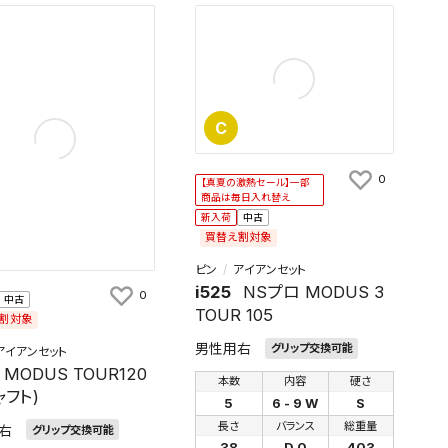
C
0
【真夏の激熱セール】一部
商品は毎日入れ替え
新入荷
中古
買替え割対象
ピン
アイアンセット
i525
NSプロ MODUS 3
0
中古
TOUR 105
割対象
男性用右
グリップ交換可能
アイアンセット
MODUS TOUR120
本数
内容
硬さ
ャフト)
5
6 - 9 W
S
長さ
バランス
総重量
右
グリップ交換可能
38
D 0
403