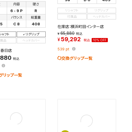
数
内容
硬さ
6 - 9 P
R
リシャフト
リグリップ
付属品
ヘッドカバー
さ
バランス
総重量
75
C 8
408
在庫店：横浜町田インター店
65,880
税込
シャフト
リグリップ
59,292
税込
10% OFF
属品
ヘッドカバー
539
pt
：春日店
,880
交換グリップ一覧
税込
グリップ一覧