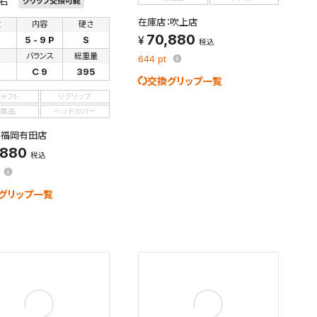
右
グリップ交換可能
在庫店：吹上店
数
内容
硬さ
70,880
5 - 9 P
S
税込
さ
バランス
総重量
644
pt
C 9
395
交換グリップ一覧
シャフト
リグリップ
属品
ヘッドカバー
：福岡有田店
,880
税込
グリップ一覧