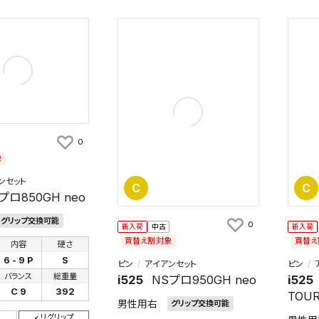
0
象
ンセット
C
C
プロ850GH neo
グリップ交換可能
0
新入荷
中古
新入荷
買替え割対象
買替え
内容
硬さ
6 - 9 P
S
ピン
アイアンセット
ピン
バランス
総重量
i525
NSプロ950GH neo
i525
C 9
392
TOUR
男性用右
グリップ交換可能
リグリップ