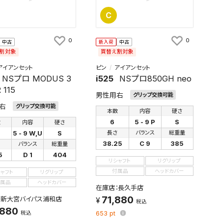
C
0
0
中古
新入荷
中古
割対象
買替え割対象
アイアンセット
ピン
アイアンセット
NSプロ MODUS 3
i525
NSプロ850GH neo
 115
男性用右
グリップ交換可能
右
グリップ交換可能
本数
内容
硬さ
6
5 - 9 P
S
数
内容
硬さ
5 - 9 W,U
S
長さ
バランス
総重量
38.25
C 9
385
さ
バランス
総重量
5
D 1
404
リシャフト
リグリップ
付属品
ヘッドカバー
シャフト
リグリップ
属品
ヘッドカバー
在庫店：長久手店
71,880
：新大宮バイパス浦和店
税込
,880
税込
653
pt