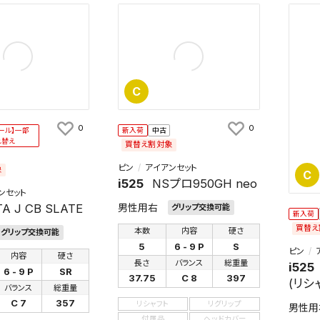
C
0
0
ール】一部
新入荷
中古
れ替え
買替え割対象
ピン
アイアンセット
象
C
i525
NSプロ950GH neo
ンセット
A J CB SLATE
男性用右
グリップ交換可能
新入荷
買替え
本数
内容
硬さ
グリップ交換可能
5
6 - 9 P
S
ピン
内容
硬さ
長さ
バランス
総重量
i525
6 - 9 P
SR
37.75
C 8
397
(リシ
バランス
総重量
C 7
357
リシャフト
リグリップ
男性用
付属品
ヘッドカバー