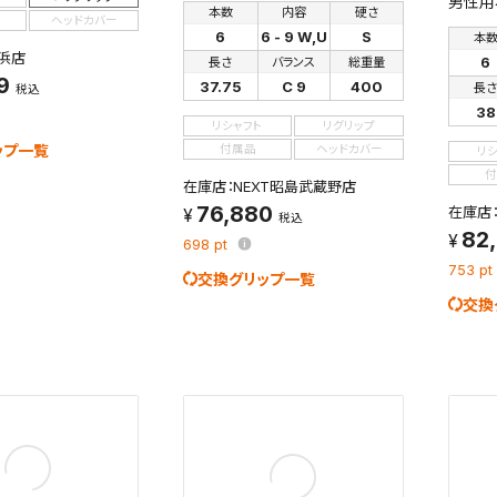
男性用
本数
内容
硬さ
ヘッドカバー
6
6 - 9 W,U
S
本
浜店
6
長さ
バランス
総重量
9
37.75
C 9
400
長
税込
38
リシャフト
リグリップ
ップ一覧
付属品
ヘッドカバー
リ
付
在庫店：NEXT昭島武蔵野店
76,880
在庫店
税込
82
698
pt
753
pt
交換グリップ一覧
交換