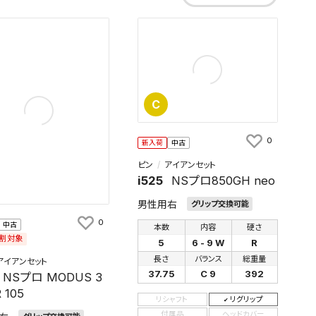
C
0
新入荷
中古
ピン
アイアンセット
i525
NSプロ850GH neo
男性用右
グリップ交換可能
0
中古
本数
内容
硬さ
割対象
5
6 - 9 W
R
長さ
バランス
総重量
アイアンセット
37.75
C 9
392
NSプロ MODUS 3
 105
リシャフト
リグリップ
付属品
ヘッドカバー