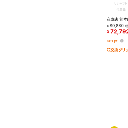
リシャフト
付属品
在庫店：熊本
80,880
72,79
661
pt
交換グリ