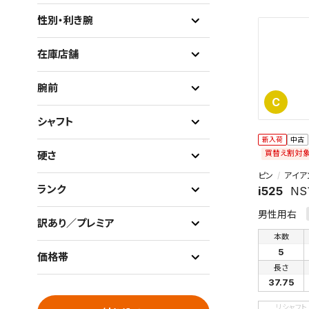
性別・利き腕
在庫店舗
腕前
C
シャフト
新入荷
中古
買替え割対
硬さ
ピン
アイア
ランク
i525
NS
男性用右
訳あり／プレミア
本数
5
価格帯
長さ
37.75
リシャフト