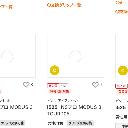
726
pt
交換グリップ一覧
ップ一覧
交換
検索条件を保存
条件をマイページ内「保存検索条件一覧」に保存します。
C
C
商品を、毎回条件指定することなく簡単に開くことができます。
件
0
1
新入荷
中古
新入荷
象
買替え割対象
買替え
ンセット
ピン
アイアンセット
ピン
プロ MODUS 3
i525
NSプロ MODUS 3
i525
検索条件を保存
5
TOUR 105
男性用
男性用右
グリップ交換可能
グリップ交換可能
知
本