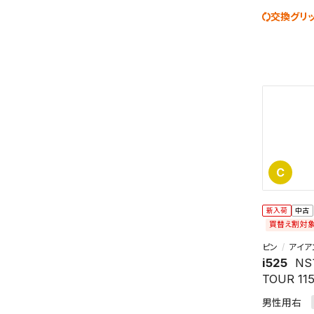
交換グリ
この検索
C
よく探す
検索条
新入荷
中古
買替え割対
ピン
アイア
i525
NS
TOUR 11
男性用右
新着通