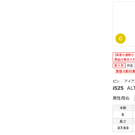
C
【真夏の激熱セ
商品は毎日入
新入荷
中古
買替え割対
ピン
アイア
i525
ALT
男性用右
本数
5
長さ
37.63