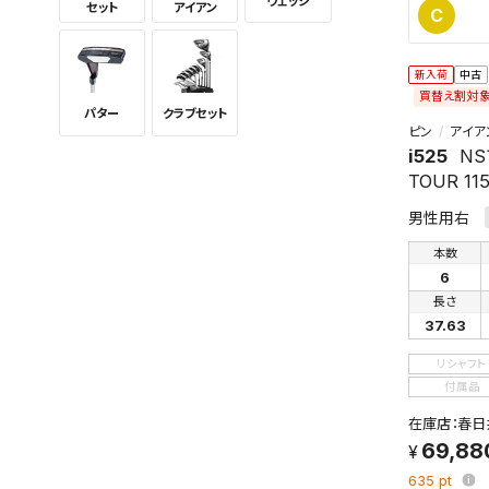
ウェッジ
セット
アイアン
C
新入荷
中古
買替え割対
パター
クラブセット
ピン
アイア
i525
NS
TOUR 11
男性用右
本数
6
長さ
37.63
リシャフト
付属品
在庫店：春日
69,88
635
pt