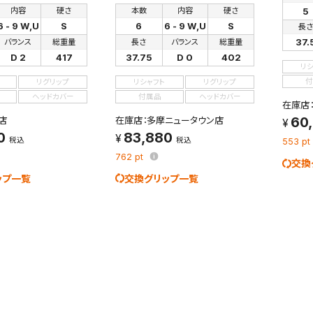
を保存しました。
5
内容
硬さ
本数
内容
硬さ
保存した検索条件は、マイページの「保存検索条件一覧」で確認できま
6 - 9 W,U
S
6
6 - 9 W,U
S
長
を「する」にすると、この条件に一致する商品が入荷した際に、メール
37.
バランス
総重量
長さ
バランス
総重量
ント内の「お知らせ」で通知します。
D 2
417
37.75
D 0
402
リ
れた検索条件は変更できません。
付
リグリップ
リシャフト
リグリップ
変更したい場合は、マイページの「保存検索条件一覧」から画面を表示し、
ヘッドカバー
付属品
ヘッドカバー
在庫店
保存し直してください。
60
店
在庫店：多摩ニュータウン店
0
83,880
税込
税込
553
pt
保存する
762
pt
交換
ップ一覧
交換グリップ一覧
キャンセル