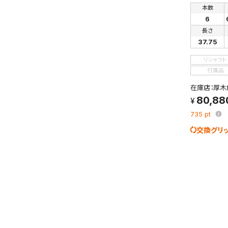
検索条件
本数
これまで
6
新着通知
長さ
のアカウ
37.75
保存さ
リシャフト
条件を
付属品
の上、
在庫店：厚木
80,88
735
pt
交換グリ