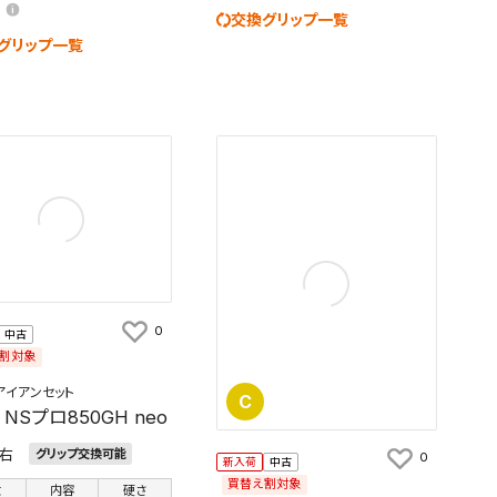
交換グリップ一覧
グリップ一覧
0
中古
割対象
アイアンセット
C
NSプロ850GH neo
右
グリップ交換可能
0
新入荷
中古
買替え割対象
数
内容
硬さ