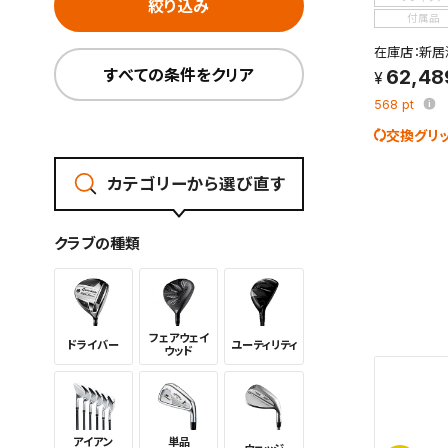
絞り込み
付属品
在庫店：新居
すべての条件をクリア
62,48
568
pt
交換グリ
カテゴリーから選び直す
クラブの種類
フェアウェイ
ドライバー
ユーティリ
ティ
ウッド
アイアン
単品