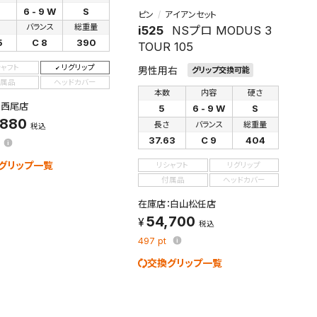
6 - 9 W
S
ピン
アイアンセット
す。
さ
バランス
総重量
i525
NSプロ MODUS 3
及びお客様
5
C 8
390
TOUR 105
シャフト
リグリップ
男性用右
グリップ交換可能
属品
ヘッドカバー
本数
内容
硬さ
条件を変更
：西尾店
5
6 - 9 W
S
,880
長さ
バランス
総重量
税込
37.63
C 9
404
グリップ一覧
リシャフト
リグリップ
付属品
ヘッドカバー
在庫店：白山松任店
54,700
税込
497
pt
交換グリップ一覧