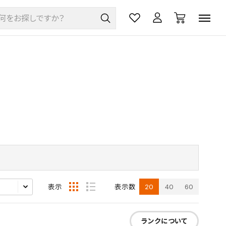
20
40
60
表示
表示数
ランクについて