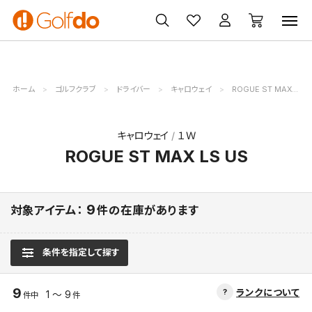
ゴルフ
ゴルフ用品
買取
クーポン
クラブ
ウェア
無料査定
一覧
ホーム
ゴルフクラブ
ドライバー
キャロウェイ
ROGUE ST MAX LS US
キャロウェイ
１Ｗ
ROGUE ST MAX LS US
9
対象アイテム：
件の在庫があります
条件を指定して探す
9
ランクについて
1 ～ 9
件中
件