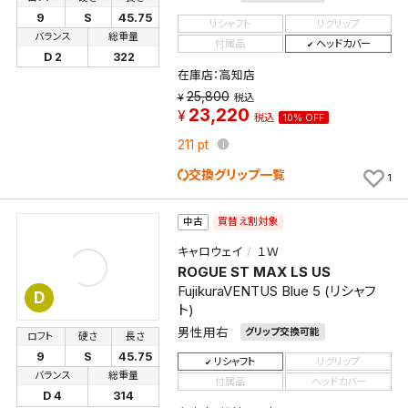
9
S
45.75
リシャフト
リグリップ
保存する
バランス
総重量
付属品
ヘッドカバー
D 2
322
キャンセル
在庫店：高知店
25,800
税込
23,220
税込
10% OFF
211
pt
交換グリップ一覧
1
買替え割対象
中古
キャロウェイ
１Ｗ
ROGUE ST MAX LS US
FujikuraVENTUS Blue 5 (リシャフ
D
ト)
男性用右
グリップ交換可能
ロフト
硬さ
長さ
9
S
45.75
リシャフト
リグリップ
バランス
総重量
付属品
ヘッドカバー
D 4
314