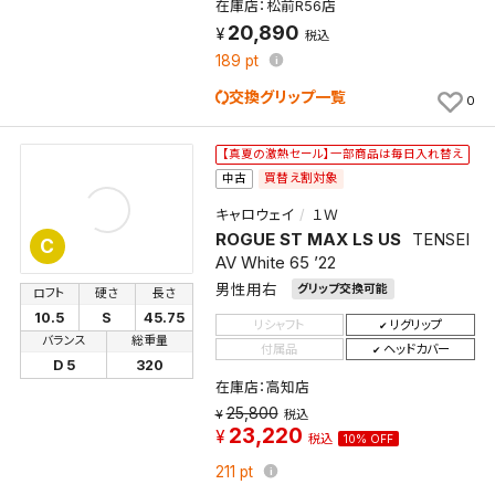
在庫店：松前R56店
20,890
税込
189
pt
交換グリップ一覧
0
【真夏の激熱セール】一部商品は毎日入れ替え
買替え割対象
中古
キャロウェイ
１Ｗ
ROGUE ST MAX LS US
TENSEI
C
AV White 65 ’22
男性用右
グリップ交換可能
ロフト
硬さ
長さ
10.5
S
45.75
リシャフト
リグリップ
バランス
総重量
付属品
ヘッドカバー
D 5
320
在庫店：高知店
25,800
税込
23,220
税込
10% OFF
211
pt