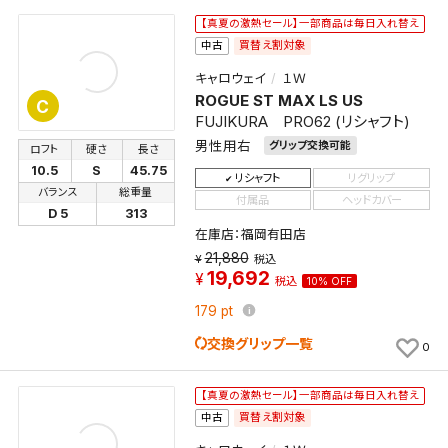
【真夏の激熱セール】一部商品は毎日入れ替え
買替え割対象
中古
キャロウェイ
１Ｗ
ROGUE ST MAX LS US
C
FUJIKURA PRO62 (リシャフト)
男性用右
グリップ交換可能
ロフト
硬さ
長さ
10.5
S
45.75
リシャフト
リグリップ
バランス
総重量
付属品
ヘッドカバー
D 5
313
在庫店：福岡有田店
21,880
税込
19,692
税込
10% OFF
179
pt
検索条件を保存
交換グリップ一覧
0
この検索条件をマイページ内「保存検索条件一覧」に
【真夏の激熱セール】一部商品は毎日入れ替え
保存します。
買替え割対象
中古
よく探す商品を、毎回条件指定することなく簡単に開