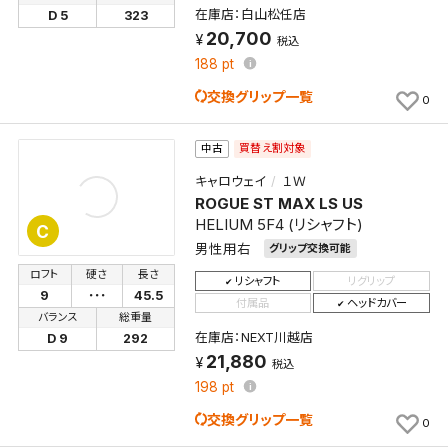
在庫店：白山松任店
D 5
323
20,700
税込
188
pt
交換グリップ一覧
0
買替え割対象
中古
キャロウェイ
１Ｗ
ROGUE ST MAX LS US
HELIUM 5F4 (リシャフト)
C
男性用右
グリップ交換可能
ロフト
硬さ
長さ
リシャフト
リグリップ
9
･･･
45.5
付属品
ヘッドカバー
バランス
総重量
在庫店：NEXT川越店
D 9
292
21,880
税込
198
pt
交換グリップ一覧
0