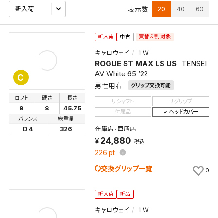
20
40
60
表示数
買替え割対象
新入荷
中古
キャロウェイ
１Ｗ
ROGUE ST MAX LS US
TENSEI
AV White 65 ’22
C
男性用右
グリップ交換可能
ロフト
硬さ
長さ
リシャフト
リグリップ
9
S
45.75
付属品
ヘッドカバー
バランス
総重量
在庫店：西尾店
D 4
326
24,880
税込
226
pt
交換グリップ一覧
0
新入荷
新品
キャロウェイ
１Ｗ