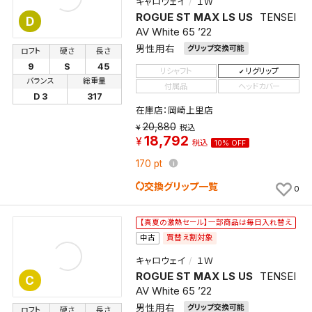
キャロウェイ
１Ｗ
くことができます。
ROGUE ST MAX LS US
TENSEI
D
AV White 65 ’22
検索条件
男性用右
グリップ交換可能
ロフト
硬さ
長さ
9
S
45
リシャフト
リグリップ
バランス
総重量
付属品
ヘッドカバー
D 3
317
検索条件を保存
在庫店：岡崎上里店
20,880
税込
18,792
税込
10% OFF
新着通知
検索条件を保存しました。
170
pt
これまで保存した検索条件は、マイページの「保存検
新着通知を「する」にすると、この条件に一致する商品
索条件一覧」で確認できます。
交換グリップ一覧
0
が入荷した際に、メール及びお客様のアカウント内の
「お知らせ」で通知します。
【真夏の激熱セール】一部商品は毎日入れ替え
買替え割対象
中古
保存された検索条件は変更できません。
キャロウェイ
１Ｗ
条件を変更したい場合は、マイページの「保存検索条
ROGUE ST MAX LS US
TENSEI
C
件一覧」から画面を表示し、条件を変更の上、保存し直
AV White 65 ’22
してください。
男性用右
グリップ交換可能
ロフト
硬さ
長さ