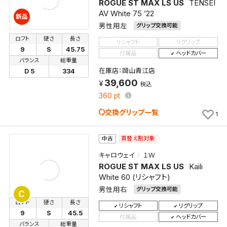
ROGUE ST MAX LS US
TENSEI
AV White 75 ’22
新品
男性用左
グリップ交換可能
ロフト
硬さ
長さ
リシャフト
リグリップ
9
S
45.75
付属品
ヘッドカバー
バランス
総重量
在庫店：岡山青江店
D 5
334
39,600
税込
360
pt
交換グリップ一覧
1
買替え割対象
中古
キャロウェイ
１Ｗ
ROGUE ST MAX LS US
Kaili
White 60 (リシャフト)
男性用右
グリップ交換可能
C
ロフト
硬さ
長さ
リシャフト
リグリップ
9
S
45.5
付属品
ヘッドカバー
バランス
総重量