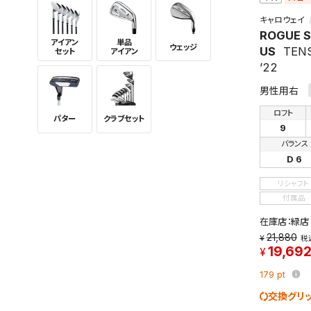
キャロウェイ
ROGUE 
アイアン
単品
ウェッジ
US
TENS
セット
アイアン
’22
男性用右
ロフト
パター
クラブセット
9
バランス
D 6
リシャフト
この検索
付属品
よく探す
在庫店：緑店
21,880
税
検索条
19,69
179
pt
交換グリ