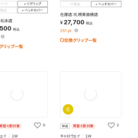
シャフト
リグリップ
付属品
ヘッドカバー
属品
ヘッドカバー
在庫店：札幌東苗穂店
：松本店
27,700
税込
,500
税込
251
pt
交換グリップ一覧
グリップ一覧
C
0
2
買替え割対象
買替え割対象
中古
ェイ
１Ｗ
キャロウェイ
１Ｗ