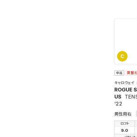
新着通
検索条件
これまで
新着通知
のアカウ
保存さ
C
条件を
の上、
買替
中古
キャロウェイ
ROGUE 
US
TENS
’22
男性用右
ロフト
9.0