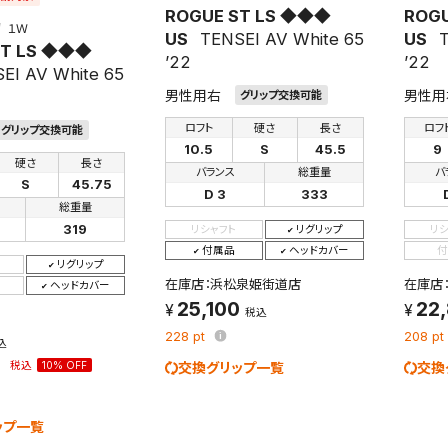
ROGUE ST LS ◆◆◆
ROG
１Ｗ
US
TENSEI AV White 65
US
T
ST LS ◆◆◆
’22
’22
EI AV White 65
男性用右
男性用
グリップ交換可能
ロフト
硬さ
長さ
ロフ
グリップ交換可能
10.5
S
45.5
9
硬さ
長さ
バランス
総重量
バ
S
45.75
D 3
333
検索条件を保存
総重量
319
リシャフト
リグリップ
リ
付属品
ヘッドカバー
付
リグリップ
条件をマイページ内「保存検索条件一覧」に保存します。
在庫店：浜松泉姫街道店
在庫店
ヘッドカバー
商品を、毎回条件指定することなく簡単に開くことができます。
25,100
22
税込
228
pt
208
pt
込
件
2
税込
10% OFF
交換グリップ一覧
交換
ップ一覧
検索条件を保存