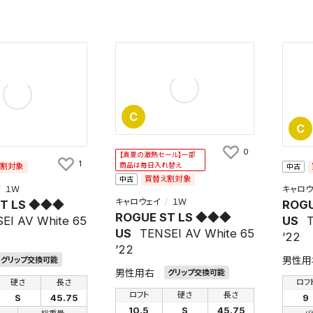
知
を保存しました。
保存した検索条件は、マイページの「保存検索条件一覧」で確認できま
を「する」にすると、この条件に一致する商品が入荷した際に、メール
ント内の「お知らせ」で通知します。
C
れた検索条件は変更できません。
C
変更したい場合は、マイページの「保存検索条件一覧」から画面を表示し、
保存し直してください。
0
【真夏の激熱セール】一部
1
え割対象
商品は毎日入れ替え
中古
買替え割対象
中古
保存する
１Ｗ
キャロウ
キャロウェイ
１Ｗ
ST LS ◆◆◆
ROG
ROGUE ST LS ◆◆◆
EI AV White 65
US
T
キャンセル
US
TENSEI AV White 65
’22
’22
男性用
グリップ交換可能
男性用右
グリップ交換可能
硬さ
長さ
ロフ
ロフト
硬さ
長さ
S
45.75
9
10.5
S
45.75