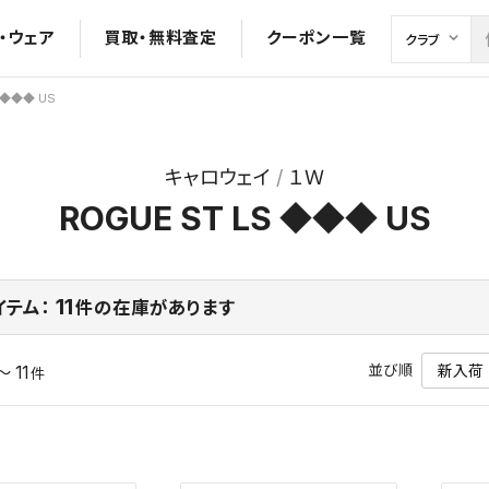
・ウェア
買取・無料査定
クーポン一覧
S ◆◆◆ US
キャロウェイ
１Ｗ
ROGUE ST LS ◆◆◆ US
11
イテム：
件の在庫があります
並び順
～ 11
件