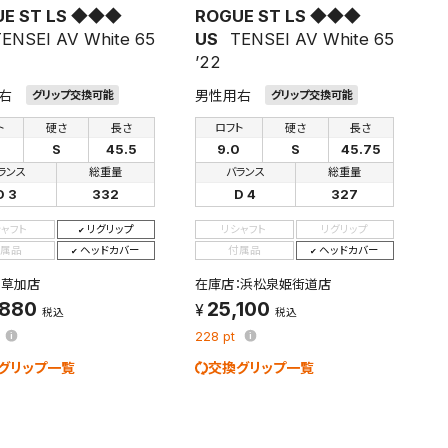
UE ST LS ◆◆◆
ROGUE ST LS ◆◆◆
ENSEI AV White 65
US
TENSEI AV White 65
’22
右
男性用右
グリップ交換可能
グリップ交換可能
ト
硬さ
長さ
ロフト
硬さ
長さ
S
45.5
9.0
S
45.75
ランス
総重量
バランス
総重量
D 3
332
D 4
327
シャフト
リグリップ
リシャフト
リグリップ
属品
ヘッドカバー
付属品
ヘッドカバー
：草加店
在庫店：浜松泉姫街道店
,880
25,100
税込
税込
228
pt
グリップ一覧
交換グリップ一覧