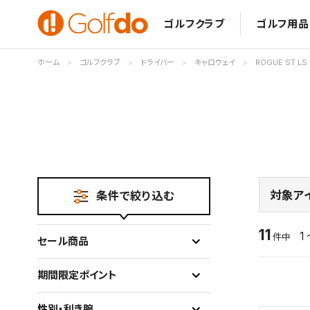
ゴルフクラブ
ゴルフ用品
ホーム
ゴルフクラブ
ドライバー
キャロウェイ
ROGUE ST L
対象ア
条件で絞り込む
11
1 
件中
セール商品
期間限定ポイント
性別・利き腕