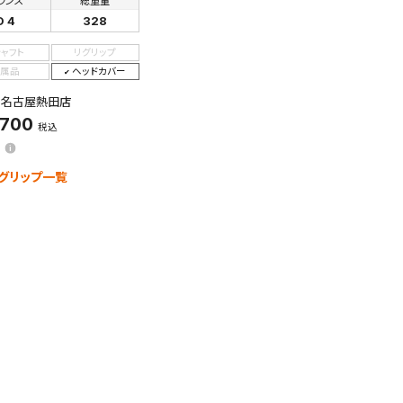
ランス
総重量
D 4
328
シャフト
リグリップ
属品
ヘッドカバー
：名古屋熱田店
,700
税込
グリップ一覧