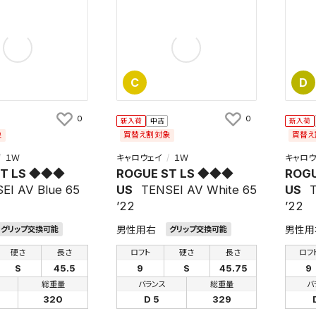
C
D
0
0
新入荷
中古
新入荷
象
買替え割対象
買替え
１Ｗ
キャロウェイ
１Ｗ
キャロウ
ST LS ◆◆◆
ROGUE ST LS ◆◆◆
ROG
EI AV Blue 65
US
TENSEI AV White 65
US
T
’22
’22
男性用右
男性用
グリップ交換可能
グリップ交換可能
硬さ
長さ
ロフト
硬さ
長さ
ロフ
S
45.5
9
S
45.75
9
総重量
バランス
総重量
バ
320
D 5
329