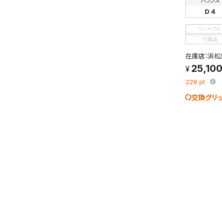
バランス
D 4
リシャフト
付属品
在庫店：浜松
25,10
228
pt
交換グリ