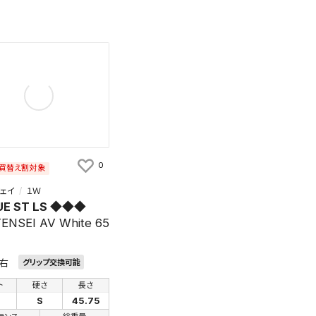
す。
及びお客様
条件を変更
0
買替え割対象
ェイ
１Ｗ
UE ST LS ◆◆◆
ENSEI AV White 65
右
グリップ交換可能
ト
硬さ
長さ
S
45.75