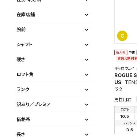
在庫店舗
腕前
C
シャフト
新入荷
中古
買替え割対
硬さ
キャロウェイ
ロフト角
ROGUE 
US
TENS
’22
ランク
男性用右
訳あり／プレミア
ロフト
10.5
価格帯
バランス
D 5
長さ