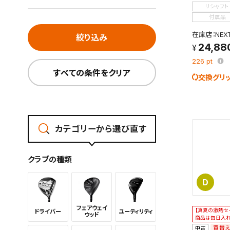
リシャフト
付属品
在庫店：NE
絞り込み
24,88
226
pt
すべての条件をクリア
交換グリ
カテゴリーから選び直す
クラブの種類
D
フェアウェイ
【真夏の激熱セ
ドライバー
ユーティリ
ティ
ウッド
商品は毎日入
買替
中古