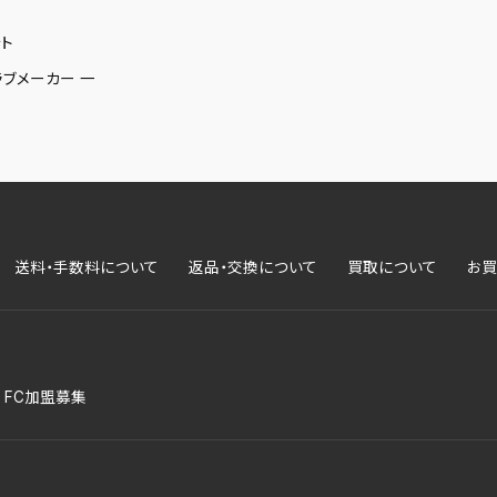
ト
ラブメーカー 一
送料・手数料について
返品・交換について
買取について
お買
FC加盟募集