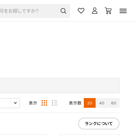
20
40
60
表示
表示数
ランクについて