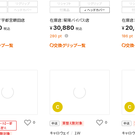
リグリップ
リシャフト
リグリップ
リ
ヘッドカバー
付属品
ヘッドカバー
付
XT宇都宮鶴田店
在庫店：菊陽バイパス店
在庫店
0
30,880
20
税込
税込
280
pt
186
pt
ップ一覧
交換グリップ一覧
交換
C
C
0
0
買替え割対象
ール】一部
中古
中古
れ替え
キャロウェイ
１Ｗ
キャロウ
え割対象