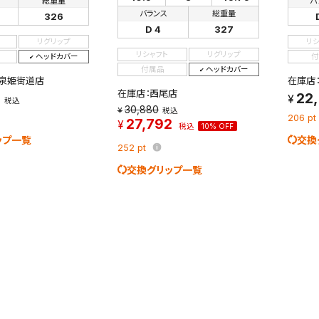
総重量
バ
バランス
総重量
326
D 4
327
リグリップ
リ
リシャフト
リグリップ
ヘッドカバー
付
付属品
ヘッドカバー
泉姫街道店
在庫店
在庫店：西尾店
0
22
税込
30,880
税込
206
pt
27,792
税込
10% OFF
ップ一覧
交換
252
pt
交換グリップ一覧