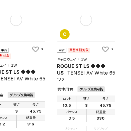
C
0
0
買替え割対象
中古
中古
割対象
キャロウェイ
１Ｗ
ェイ
１Ｗ
ROGUE ST LS ◆◆◆
UE ST LS ◆◆◆
US
TENSEI AV White 65
ENSEI AV White 65
’22
男性用右
グリップ交換可能
右
グリップ交換可能
ロフト
硬さ
長さ
ト
硬さ
長さ
10.5
S
45.75
S
45.75
バランス
総重量
ランス
総重量
D 5
330
D 2
316
リシャフト
リグリップ