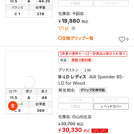
11.5
A
44.25
付属品
ヘッドカバー
バランス
総重量
在庫店：半田店
C 1
276
18,880
税込
171
pt
交換グリップ一覧
0
【真夏の激熱セール】一部商品は毎日入れ替え
買替え割対象
中古
ブリヂストン
１Ｗ
B-LD レディス
AiR Speeder BS-
LD for Wood
男性用右
グリップ交換可能
ロフト
硬さ
長さ
11.5
A
44
リシャフト
リグリップ
バランス
総重量
S
付属品
ヘッドカバー
C 3
269
在庫店：白山松任店
33,700
税込
30,330
税込
10% OFF