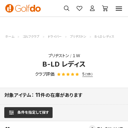
ゴルフ
ゴルフ用品
買取
クーポン
クラブ
ウェア
無料査定
一覧
ホーム
ゴルフクラブ
ドライバー
ブリヂストン
B-LD レディス
ブリヂストン
１Ｗ
B-LD レディス
クラブ評価
5
（1件）
11
対象アイテム：
件の在庫があります
条件を指定して探す