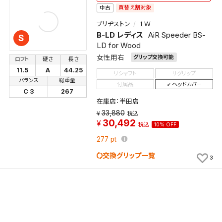
買替え割対象
中古
ブリヂストン
１Ｗ
B-LD レディス
AiR Speeder BS-
S
LD for Wood
女性用右
グリップ交換可能
ロフト
硬さ
長さ
11.5
A
44.25
リシャフト
リグリップ
バランス
総重量
付属品
ヘッドカバー
C 3
267
在庫店：半田店
33,880
税込
30,492
税込
10% OFF
277
pt
交換グリップ一覧
3