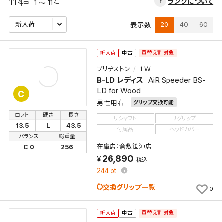
11
ランクについて
1 ～ 11
件中
件
20
40
60
表示数
買替え割対象
新入荷
中古
ブリヂストン
１Ｗ
B-LD レディス
AiR Speeder BS-
LD for Wood
C
男性用右
グリップ交換可能
ロフト
硬さ
長さ
リシャフト
リグリップ
13.5
L
43.5
付属品
ヘッドカバー
バランス
総重量
在庫店：倉敷笹沖店
C 0
256
26,890
税込
244
pt
交換グリップ一覧
0
買替え割対象
新入荷
中古