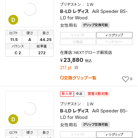
ブリヂストン
１Ｗ
B-LD レディス
AiR Speeder BS-
LD for Wood
D
女性用右
グリップ交換可能
ロフト
硬さ
長さ
リシャフト
リグリップ
11.5
A
44.25
付属品
ヘッドカバー
バランス
総重量
在庫店：NEXTグローボ蘇我店
C 2
272
23,880
税込
217
pt
交換グリップ一覧
0
買替え割対象
新入荷
中古
ブリヂストン
１Ｗ
B-LD レディス
AiR Speeder BS-
LD for Wood
D
女性用右
グリップ交換可能
ロフト
硬さ
長さ
リシャフト
リグリップ