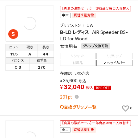
【真夏の激熱セール】一部商品は毎日入れ替え
買替え割対象
中古
ブリヂストン
１Ｗ
B-LD レディス
AiR Speeder BS-
S
LD for Wood
女性用右
グリップ交換可能
ロフト
硬さ
長さ
11.5
A
44
リシャフト
リグリップ
バランス
総重量
付属品
ヘッドカバー
C 3
270
在庫店：いわき店
検索条件を保存
35,600
税込
32,040
税込
10% OFF
291
pt
この検索条件をマイページ内「保存検索条件一覧」に
保存します。
交換グリップ一覧
0
よく探す商品を、毎回条件指定することなく簡単に開
くことができます。
【真夏の激熱セール】一部商品は毎日入れ替え
買替え割対象
中古
検索条件