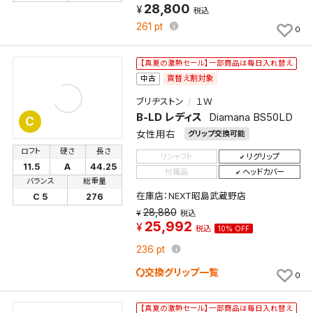
28,800
税込
261
pt
0
【真夏の激熱セール】一部商品は毎日入れ替え
買替え割対象
中古
ブリヂストン
１Ｗ
B-LD レディス
Diamana BS50LD
C
女性用右
グリップ交換可能
ロフト
硬さ
長さ
リシャフト
リグリップ
11.5
A
44.25
付属品
ヘッドカバー
バランス
総重量
在庫店：NEXT昭島武蔵野店
C 5
276
28,880
税込
25,992
税込
10% OFF
236
pt
交換グリップ一覧
0
【真夏の激熱セール】一部商品は毎日入れ替え