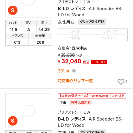
ブリヂストン
１Ｗ
B-LD レディス
AiR Speeder BS-
S
LD for Wood
女性用右
グリップ交換可能
ロフト
硬さ
長さ
検索条件を保存
11.5
A
44.25
リシャフト
リグリップ
バランス
総重量
付属品
ヘッドカバー
新着通知
検索条件を保存しました。
C 3
268
在庫店：西焼津店
これまで保存した検索条件は、マイページの「保存検
35,600
税込
新着通知を「する」にすると、この条件に一致する商品
索条件一覧」で確認できます。
32,040
税込
10% OFF
が入荷した際に、メール及びお客様のアカウント内の
「お知らせ」で通知します。
291
pt
交換グリップ一覧
0
保存された検索条件は変更できません。
条件を変更したい場合は、マイページの「保存検索条
【真夏の激熱セール】一部商品は毎日入れ替え
件一覧」から画面を表示し、条件を変更の上、保存し直
買替え割対象
中古
してください。
ブリヂストン
１Ｗ
B-LD レディス
AiR Speeder BS-
S
保存する
LD for Wood
女性用右
グリップ交換可能