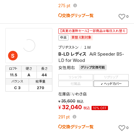
275
pt
交換グリップ一覧
0
【真夏の激熱セール】一部商品は毎日入れ替え
買替え割対象
中古
ブリヂストン
１Ｗ
B-LD レディス
AiR Speeder BS-
S
LD for Wood
女性用右
グリップ交換可能
ロフト
硬さ
長さ
11.5
A
44
リシャフト
リグリップ
バランス
総重量
付属品
ヘッドカバー
C 3
270
在庫店：いわき店
35,600
税込
32,040
税込
10% OFF
291
pt
交換グリップ一覧
0