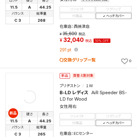
ロフト
硬さ
長さ
キャンセル
11.5
A
44.25
リシャフト
リグリップ
バランス
総重量
付属品
ヘッドカバー
C 3
268
在庫店：西焼津店
35,600
税込
32,040
税込
10% OFF
291
pt
交換グリップ一覧
0
買替え割対象
新品
ブリヂストン
１Ｗ
B-LD レディス
AiR Speeder BS-
LD for Wood
女性用右
新品
ロフト
硬さ
長さ
リシャフト
リグリップ
11.5
A
44.25
付属品
ヘッドカバー
バランス
総重量
在庫店：ECセンター
C 3
265