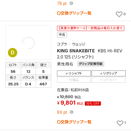
条件を変更したい場合は、マイページの「保存検索条
78
pt
件一覧」から画面を表示し、条件を変更の上、保存し直
交換グリップ一覧
0
してください。
【真夏の激熱セール】一部商品は毎日入れ替え
保存する
中古
コブラ
ウェッジ
キャンセル
KING SNAKEBITE
KBS HI-REV
D
2.0 125 (リシャフト)
男性用右
グリップ交換可能
ロフト
バンス角
硬さ
56
12
S
リシャフト
リグリップ
長さ
バランス
総重量
付属品
ヘッドカバー
35.25
D 4
467
在庫店：松前R56店
10,890
税込
9,801
税込
10% OFF
89
pt
交換グリップ一覧
1