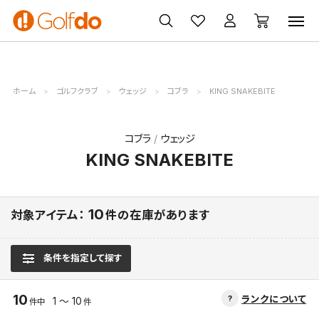
ゴルフ
ゴルフ用品
買取
クーポン
クラブ
ウェア
無料査定
一覧
ホーム
ゴルフクラブ
ウェッジ
コブラ
KING SNAKEBITE
コブラ
ウェッジ
KING SNAKEBITE
10
対象アイテム：
件の在庫があります
条件を指定して探す
10
ランクについて
1 ～ 10
件中
件