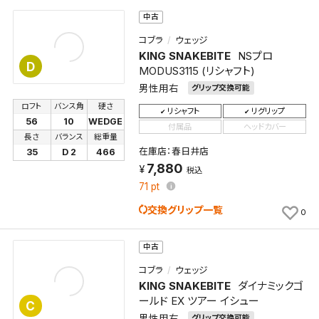
中古
コブラ
ウェッジ
KING SNAKEBITE
NSプロ
D
MODUS3115 (リシャフト)
男性用右
グリップ交換可能
ロフト
バンス角
硬さ
リシャフト
リグリップ
56
10
WEDGE
付属品
ヘッドカバー
長さ
バランス
総重量
在庫店：春日井店
35
D 2
466
7,880
税込
71
pt
交換グリップ一覧
0
中古
コブラ
ウェッジ
KING SNAKEBITE
ダイナミックゴ
検索条件を保存
ールド EX ツアー イシュー
C
男性用右
グリップ交換可能