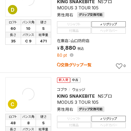
KING SNAKEBITE
NSプロ
MODUS 3 TOUR 105
D
男性用右
グリップ交換可能
ロフト
バンス角
硬さ
リシャフト
リグリップ
60
10
S
付属品
ヘッドカバー
長さ
バランス
総重量
在庫店：山口防府店
35
C 9
471
8,880
税込
80
pt
交換グリップ一覧
0
新入荷
中古
コブラ
ウェッジ
KING SNAKEBITE
NSプロ
MODUS 3 TOUR 105
C
男性用右
グリップ交換可能
ロフト
バンス角
硬さ
リシャフト
リグリップ
48
8
S
付属品
ヘッドカバー
長さ
バランス
総重量