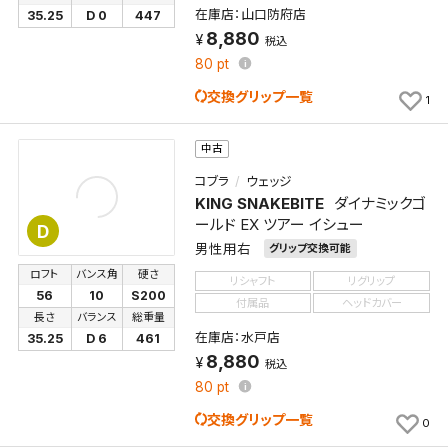
在庫店：山口防府店
35.25
D 0
447
8,880
税込
80
pt
交換グリップ一覧
1
中古
コブラ
ウェッジ
KING SNAKEBITE
ダイナミックゴ
ールド EX ツアー イシュー
D
男性用右
グリップ交換可能
ロフト
バンス角
硬さ
リシャフト
リグリップ
56
10
S200
付属品
ヘッドカバー
長さ
バランス
総重量
在庫店：水戸店
35.25
D 6
461
8,880
税込
80
pt
交換グリップ一覧
0