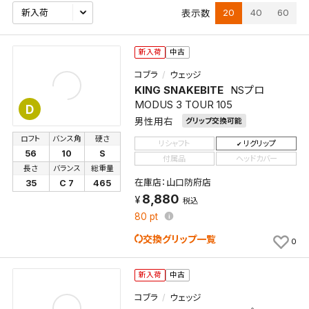
20
40
60
表示数
新入荷
中古
コブラ
ウェッジ
KING SNAKEBITE
NSプロ
MODUS 3 TOUR 105
D
男性用右
グリップ交換可能
ロフト
バンス角
硬さ
リシャフト
リグリップ
56
10
S
付属品
ヘッドカバー
長さ
バランス
総重量
在庫店：山口防府店
35
C 7
465
8,880
税込
80
pt
交換グリップ一覧
0
新入荷
中古
コブラ
ウェッジ