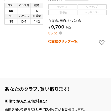
ロフト
バンス角
硬さ
リシャフト
リグリップ
56
S
付属品
ヘッドカバー
長さ
バランス
総重量
在庫店：甲府バイパス店
35
D 4
442
9,700
税込
88
pt
交換グリップ一覧
1
あなたのクラブ、
買い取ります！
画像でかんたん無料査定
画像を撮って送るだけ。専門スタッフがお見積りします。