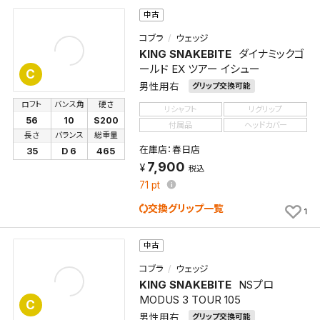
中古
コブラ
ウェッジ
KING SNAKEBITE
ダイナミックゴ
ールド EX ツアー イシュー
C
男性用右
グリップ交換可能
ロフト
バンス角
硬さ
リシャフト
リグリップ
56
10
S200
付属品
ヘッドカバー
長さ
バランス
総重量
在庫店：春日店
35
D 6
465
7,900
税込
71
pt
交換グリップ一覧
1
中古
コブラ
ウェッジ
KING SNAKEBITE
NSプロ
MODUS 3 TOUR 105
C
男性用右
グリップ交換可能