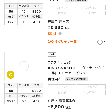
この検索条件をマイページ内「保存検索条件一覧」に
ロフト
バンス角
硬さ
リシャフト
リグリップ
保存します。
56
10
S200
付属品
ヘッドカバー
長さ
バランス
総重量
よく探す商品を、毎回条件指定することなく簡単に開
在庫店：厚木店
35.25
D 5
463
くことができます。
9,880
税込
89
pt
検索条件
交換グリップ一覧
0
中古
検索条件を保存
コブラ
ウェッジ
KING SNAKEBITE
ダイナミックゴ
新着通知
検索条件を保存しました。
ールド EX ツアー イシュー
C
これまで保存した検索条件は、マイページの「保存検
男性用右
グリップ交換可能
新着通知を「する」にすると、この条件に一致する商品
索条件一覧」で確認できます。
ロフト
バンス角
硬さ
リシャフト
リグリップ
が入荷した際に、メール及びお客様のアカウント内の
56
S200
付属品
ヘッドカバー
「お知らせ」で通知します。
長さ
バランス
総重量
在庫店：滋賀草津店
35.25
D 5
467
8,600
保存された検索条件は変更できません。
税込