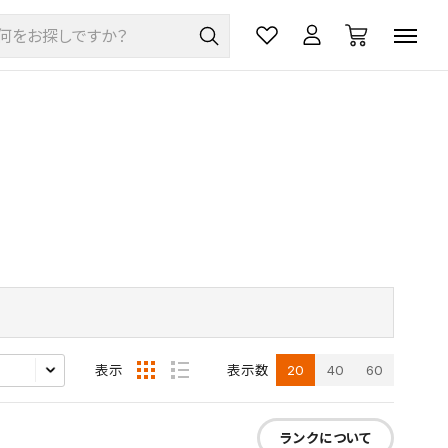
20
40
60
表示
表示数
ランクについて