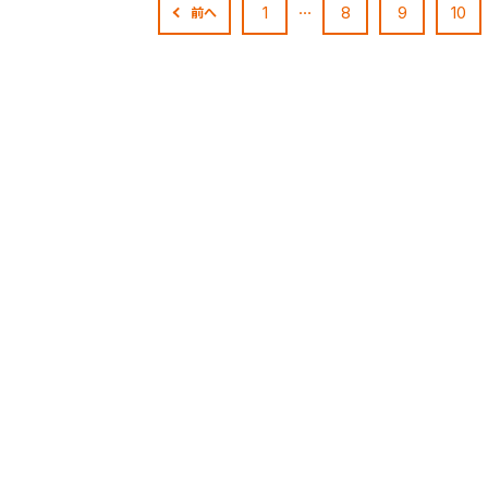
…
1
8
9
10
前へ
検索条件を保存
条件をマイページ内「保存検索条件一覧」に保存します。
商品を、毎回条件指定することなく簡単に開くことができます。
件
検索条件を保存