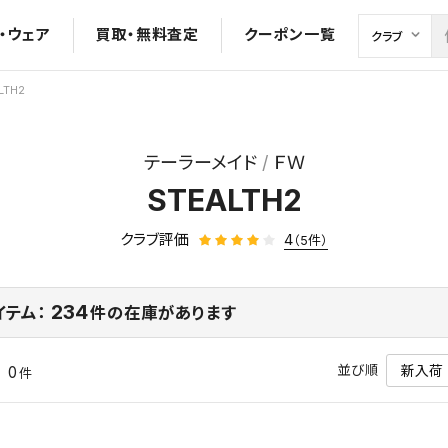
・ウェア
買取・無料査定
クーポン一覧
LTH2
テーラーメイド
ＦＷ
STEALTH2
クラブ評価
4
（5件）
234
イテム：
件の在庫があります
並び順
0
中
件