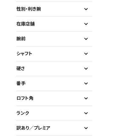
性別・利き腕
在庫店舗
腕前
シャフト
硬さ
番手
ロフト角
ランク
訳あり／プレミア