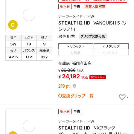
してください。
買替え割対象
新入荷
中古
テーラーメイド
ＦＷ
STEALTH2 HD
VANQUISH 5 (リ
保存する
C
シャフト)
男性用右
グリップ交換可能
キャンセル
番手
ロフト
硬さ
5W
19
S
リシャフト
リグリップ
長さ
バランス
総重量
付属品
ヘッドカバー
42.5
D 2
327
在庫店：福岡有田店
26,880
税込
24,192
税込
10% OFF
219
pt
交換グリップ一覧
2
新入荷
中古
テーラーメイド
ＦＷ
STEALTH2 HD
NXブラック