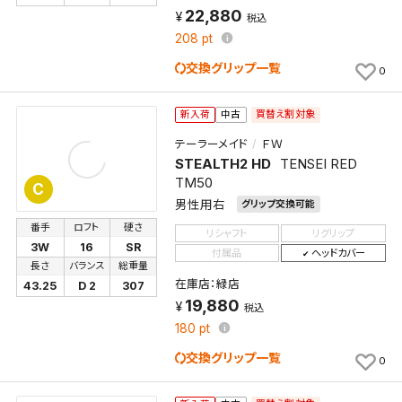
22,880
税込
208
pt
交換グリップ一覧
0
買替え割対象
新入荷
中古
テーラーメイド
ＦＷ
STEALTH2 HD
TENSEI RED
TM50
C
男性用右
グリップ交換可能
番手
ロフト
硬さ
リシャフト
リグリップ
3W
16
SR
付属品
ヘッドカバー
長さ
バランス
総重量
在庫店：緑店
43.25
D 2
307
19,880
税込
180
pt
交換グリップ一覧
0