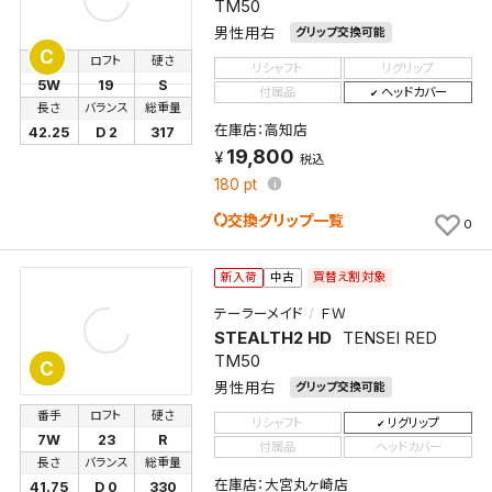
TM50
男性用右
グリップ交換可能
C
番手
ロフト
硬さ
リシャフト
リグリップ
5W
19
S
付属品
ヘッドカバー
長さ
バランス
総重量
在庫店：高知店
42.25
D 2
317
19,800
税込
180
pt
交換グリップ一覧
0
買替え割対象
新入荷
中古
テーラーメイド
ＦＷ
STEALTH2 HD
TENSEI RED
TM50
C
男性用右
グリップ交換可能
番手
ロフト
硬さ
リシャフト
リグリップ
7W
23
R
付属品
ヘッドカバー
長さ
バランス
総重量
在庫店：大宮丸ヶ崎店
41.75
D 0
330