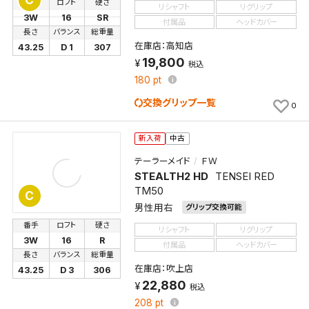
番手
ロフト
硬さ
リシャフト
リグリップ
3W
16
SR
付属品
ヘッドカバー
長さ
バランス
総重量
在庫店：高知店
43.25
D 1
307
19,800
税込
180
pt
交換グリップ一覧
0
新入荷
中古
テーラーメイド
ＦＷ
STEALTH2 HD
TENSEI RED
TM50
C
男性用右
グリップ交換可能
番手
ロフト
硬さ
リシャフト
リグリップ
3W
16
R
付属品
ヘッドカバー
長さ
バランス
総重量
検索条件を保存
在庫店：吹上店
43.25
D 3
306
22,880
税込
この検索条件をマイページ内「保存検索条件一覧」に
208
pt