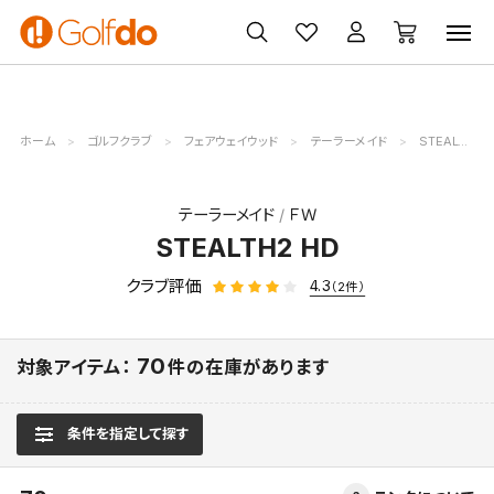
ゴルフ
ゴルフ用品
買取
クーポン
クラブ
ウェア
無料査定
一覧
ホーム
ゴルフクラブ
フェアウェイウッド
テーラーメイド
STEALTH2 HD
テーラーメイド
ＦＷ
STEALTH2 HD
クラブ評価
4.3
（2件）
70
対象アイテム：
件の在庫があります
条件を指定して探す