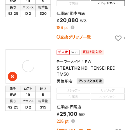
5W
19
S
付属品
ヘッドカバー
長さ
バランス
総重量
在庫店：熊本南店
42.25
D 2
320
20,880
税込
189
pt
交換グリップ一覧
0
買替え割対象
新入荷
中古
テーラーメイド
ＦＷ
STEALTH2 HD
TENSEI RED
TM50
S
男性用右
グリップ交換可能
番手
ロフト
硬さ
リシャフト
リグリップ
5W
19
R
付属品
ヘッドカバー
長さ
バランス
総重量
在庫店：西尾店
42.25
D 2
315
25,100
税込
228
pt