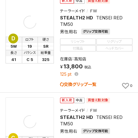
買替え割対象
新入荷
中古
テーラーメイド
ＦＷ
STEALTH2 HD
TENSEI RED
TM50
男性用右
グリップ交換可能
D
番手
ロフト
硬さ
リシャフト
リグリップ
5W
19
SR
付属品
ヘッドカバー
長さ
バランス
総重量
在庫店：高知店
41
C 5
325
13,800
税込
125
pt
交換グリップ一覧
0
買替え割対象
新入荷
中古
テーラーメイド
ＦＷ
STEALTH2 HD
TENSEI RED
TM50
男性用右
グリップ交換可能
C