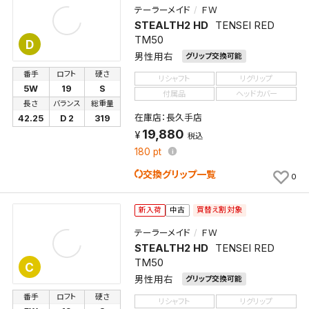
テーラーメイド
ＦＷ
STEALTH2 HD
TENSEI RED
TM50
D
男性用右
グリップ交換可能
番手
ロフト
硬さ
リシャフト
リグリップ
5W
19
S
付属品
ヘッドカバー
長さ
バランス
総重量
在庫店：長久手店
42.25
D 2
319
19,880
税込
180
pt
交換グリップ一覧
0
買替え割対象
新入荷
中古
テーラーメイド
ＦＷ
STEALTH2 HD
TENSEI RED
TM50
C
男性用右
グリップ交換可能
番手
ロフト
硬さ
リシャフト
リグリップ