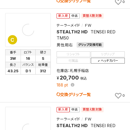
交換グリップ一覧
0
買替え割対象
新入荷
中古
テーラーメイド
ＦＷ
STEALTH2 HD
TENSEI RED
TM50
C
男性用右
グリップ交換可能
番手
ロフト
硬さ
リシャフト
リグリップ
3W
16
S
付属品
ヘッドカバー
長さ
バランス
総重量
在庫店：札幌手稲店
43.25
D 1
312
20,700
税込
188
pt
交換グリップ一覧
0
買替え割対象
新入荷
中古
テーラーメイド
ＦＷ
STEALTH2 HD
TENSEI RED