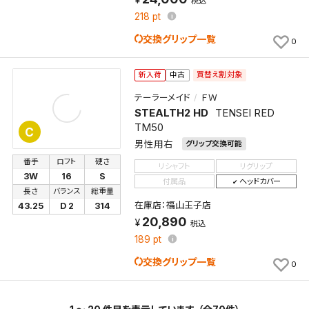
税込
218
pt
交換グリップ一覧
0
買替え割対象
新入荷
中古
テーラーメイド
ＦＷ
STEALTH2 HD
TENSEI RED
TM50
C
男性用右
グリップ交換可能
番手
ロフト
硬さ
リシャフト
リグリップ
3W
16
S
付属品
ヘッドカバー
長さ
バランス
総重量
在庫店：福山王子店
43.25
D 2
314
20,890
税込
189
pt
交換グリップ一覧
0