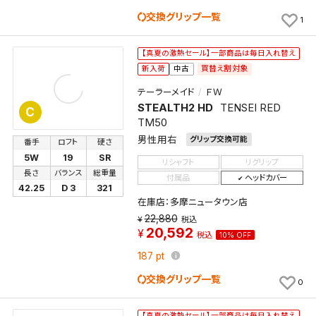
保存します。
交換グリップ一覧
1
よく探す商品を、毎回条件指定することなく簡単に開
くことができます。
【真夏の激熱セール】一部商品は毎日入れ替え
買替え割対象
新入荷
中古
検索条件
テーラーメイド
ＦＷ
STEALTH2 HD
TENSEI RED
C
TM50
男性用右
グリップ交換可能
検索条件を保存
番手
ロフト
硬さ
5W
19
SR
リシャフト
リグリップ
長さ
バランス
総重量
付属品
ヘッドカバー
新着通知
検索条件を保存しました。
42.25
D 3
321
これまで保存した検索条件は、マイページの「保存検
在庫店：多摩ニュータウン店
新着通知を「する」にすると、この条件に一致する商品
22,880
索条件一覧」で確認できます。
税込
20,592
が入荷した際に、メール及びお客様のアカウント内の
税込
10% OFF
「お知らせ」で通知します。
187
pt
交換グリップ一覧
0
保存された検索条件は変更できません。
条件を変更したい場合は、マイページの「保存検索条
件一覧」から画面を表示し、条件を変更の上、保存し直
【真夏の激熱セール】一部商品は毎日入れ替え