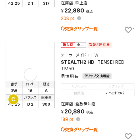
在庫店：吹上店
42.25
D 1
317
22,880
税込
208
pt
交換グリップ一覧
1
買替え割対象
新入荷
中古
テーラーメイド
ＦＷ
STEALTH2 HD
TENSEI RED
TM50
男性用右
グリップ交換可能
番手
ロフト
硬さ
リシャフト
リグリップ
3W
16
S
付属品
ヘッドカバー
長さ
バランス
総重量
C
在庫店：倉敷笹沖店
43.25
D 2
309
20,890
税込
189
pt
交換グリップ一覧
1