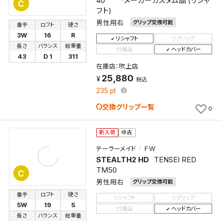
40 *メーカーカスタム品 (リシャ
C
フト)
男性用右
グリップ交換可能
番手
ロフト
硬さ
3W
16
R
リシャフト
リグリップ
長さ
バランス
総重量
付属品
ヘッドカバー
43
D 1
311
在庫店：吹上店
25,880
税込
235
pt
交換グリップ一覧
0
新入荷
中古
テーラーメイド
ＦＷ
STEALTH2 HD
TENSEI RED
TM50
C
男性用右
グリップ交換可能
番手
ロフト
硬さ
リシャフト
リグリップ
5W
19
S
付属品
ヘッドカバー
長さ
バランス
総重量