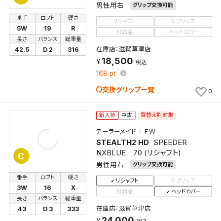
男性用右
グリップ交換可能
番手
ロフト
硬さ
リシャフト
リグリップ
5W
19
R
付属品
ヘッドカバー
長さ
バランス
総重量
在庫店：滋賀草津店
42.5
D 2
316
18,500
税込
168
pt
交換グリップ一覧
0
買替え割対象
新入荷
中古
テーラーメイド
ＦＷ
STEALTH2 HD
SPEEDER
NXBLUE 70 (リシャフト)
C
男性用右
グリップ交換可能
番手
ロフト
硬さ
リシャフト
リグリップ
3W
16
X
付属品
ヘッドカバー
長さ
バランス
総重量
在庫店：滋賀草津店
43
D 3
333
24,000