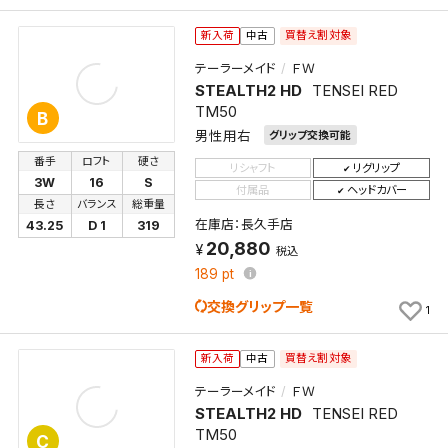
買替え割対象
新入荷
中古
テーラーメイド
ＦＷ
STEALTH2 HD
TENSEI RED
TM50
B
男性用右
グリップ交換可能
番手
ロフト
硬さ
リシャフト
リグリップ
3W
16
S
付属品
ヘッドカバー
長さ
バランス
総重量
在庫店：長久手店
43.25
D 1
319
20,880
税込
189
pt
交換グリップ一覧
1
買替え割対象
新入荷
中古
テーラーメイド
ＦＷ
STEALTH2 HD
TENSEI RED
TM50
C