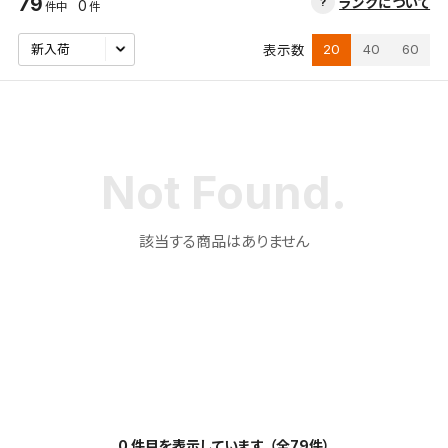
79
ランクについて
0
件中
件
20
40
60
表示数
該当する商品はありません
検索条件を保存
この検索条件をマイページ内「保存検索条件一覧」に
0 件目を表示しています。（全79件）