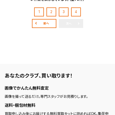
保存します。
よく探す商品を、毎回条件指定することなく簡単に開
1
2
3
4
くことができます。
前へ
次へ
検索条件
検索条件を保存
新着通知
検索条件を保存しました。
これまで保存した検索条件は、マイページの「保存検
あなたのクラブ、
買い取ります！
新着通知を「する」にすると、この条件に一致する商品
索条件一覧」で確認できます。
が入荷した際に、メール及びお客様のアカウント内の
画像でかんたん無料査定
「お知らせ」で通知します。
画像を撮って送るだけ。専門スタッフがお見積りします。
保存された検索条件は変更できません。
送料・梱包材無料
条件を変更したい場合は、マイページの「保存検索条
買取申し込み後にお届けする無料買取キットに詰めればOK。集荷申
件一覧」から画面を表示し、条件を変更の上、保存し直