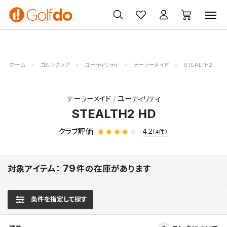
ゴルフ
ゴルフ用品
買取
クーポン
クラブ
ウェア
無料査定
一覧
ホーム
ゴルフクラブ
ユーティリティ
テーラーメイド
STEALTH2 HD
テーラーメイド
ユーティリティ
STEALTH2 HD
クラブ評価
4.2
（4件）
79
対象アイテム：
件の在庫があります
条件を指定して探す