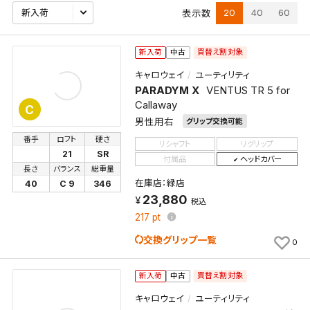
20
40
60
表示数
買替え割対象
新入荷
中古
キャロウェイ
ユーティリティ
PARADYM X
VENTUS TR 5 for
Callaway
C
男性用右
グリップ交換可能
番手
ロフト
硬さ
リシャフト
リグリップ
21
SR
付属品
ヘッドカバー
長さ
バランス
総重量
在庫店：緑店
40
C 9
346
23,880
税込
217
pt
交換グリップ一覧
0
買替え割対象
新入荷
中古
キャロウェイ
ユーティリティ