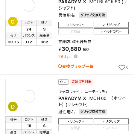
PARADYM X
MCI BLACK 80 (リ
シャフト)
男性用右
グリップ交換可能
C
番手
ロフト
硬さ
リシャフト
リグリップ
24
S
付属品
ヘッドカバー
長さ
バランス
総重量
在庫店：環七練馬店
39.75
D 2
362
30,880
税込
280
pt
交換グリップ一覧
0
買替え割対象
中古
キャロウェイ
ユーティリティ
PARADYM X
MCH 60 （ホワイ
検索条件を保存
ト） (リシャフト)
D
男性用右
グリップ交換可能
この検索条件をマイページ内「保存検索条件一覧」に
番手
ロフト
硬さ
リシャフト
リグリップ
保存します。
18
S
付属品
ヘッドカバー
長さ
バランス
総重量
よく探す商品を、毎回条件指定することなく簡単に開