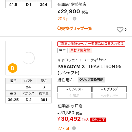
在庫店：伊勢崎店
41.5
D 1
344
くことができます。
22,900
税込
208
pt
検索条件
交換グリップ一覧
0
【真夏の激熱セール】一部商品は毎日入れ替え
検索条件を保存
買替え割対象
中古
キャロウェイ
ユーティリティ
新着通知
検索条件を保存しました。
PARADYM X
TRAVIL IRON 95
B
これまで保存した検索条件は、マイページの「保存検
(リシャフト)
新着通知を「する」にすると、この条件に一致する商品
索条件一覧」で確認できます。
男性用右
グリップ交換可能
番手
ロフト
硬さ
が入荷した際に、メール及びお客様のアカウント内の
24
S
リシャフト
リグリップ
「お知らせ」で通知します。
長さ
バランス
総重量
付属品
ヘッドカバー
39.25
D 2
391
在庫店：水戸店
保存された検索条件は変更できません。
33,880
条件を変更したい場合は、マイページの「保存検索条
税込
30,492
件一覧」から画面を表示し、条件を変更の上、保存し直
税込
10% OFF
してください。
277
pt