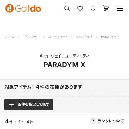
ゴルフ
ゴルフ用品
買取
クーポン
クラブ
ウェア
無料査定
一覧
ホーム
ゴルフクラブ
ユーティリティ
キャロウェイ
PARADYM X
キャロウェイ
ユーティリティ
PARADYM X
4
対象アイテム：
件の在庫があります
条件を指定して探す
4
ランクについて
1 ～ 4
件中
件