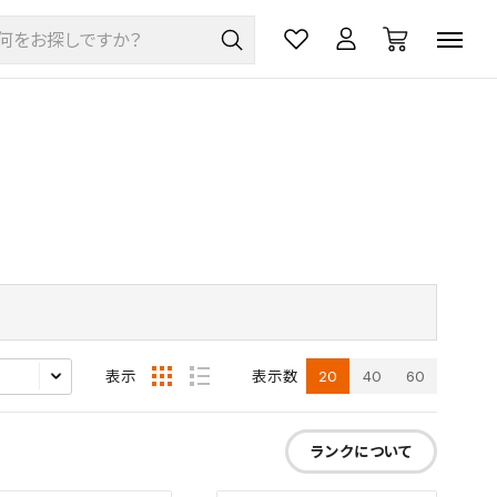
20
40
60
表示
表示数
ランクについて