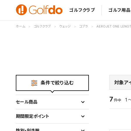
ゴルフクラブ
ゴルフ用品
ホーム
ゴルフクラブ
ウェッジ
コブラ
AEROJET ONE LENG
対象ア
条件で絞り込む
7
1 
件中
セール商品
期間限定ポイント
性別・利き腕