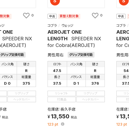
S
S
件
0
0
え割対象
買替え割対象
中古
中古
ッジ
コブラ
ウェッジ
コブラ
検索条件を保存
T ONE
AEROJET ONE
AERO
SPEEDER NX
LENGTH
SPEEDER NX
LEN
知
a(AEROJET)
for Cobra(AEROJET)
for 
を保存しました。
男性用右
男性用
グリップ交換可能
グリップ交換可能
保存した検索条件は、マイページの「保存検索条件一覧」で確認できま
を「する」にすると、この条件に一致する商品が入荷した際に、メール
バンス角
硬さ
ロフト
バンス角
硬さ
ロフ
ント内の「お知らせ」で通知します。
R
47.5
R
54
バランス
総重量
長さ
バランス
総重量
長
れた検索条件は変更できません。
D 0
375
37.5
D 1
376
37.
変更したい場合は、マイページの「保存検索条件一覧」から画面を表示し、
保存し直してください。
リグリップ
リシャフト
リグリップ
リ
ヘッドカバー
付属品
ヘッドカバー
付
保存する
手店
在庫店：長久手店
在庫店
0
13,550
13,
税込
税込
キャンセル
123
pt
123
pt