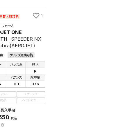
1
買替え割対象
ウェッジ
JET ONE
GTH
SPEEDER NX
Cobra(AEROJET)
右
グリップ交換可能
す。
及びお客様
ト
バンス角
硬さ
R
さ
バランス
総重量
5
D 1
376
条件を変更
シャフト
リグリップ
属品
ヘッドカバー
：長久手店
550
税込