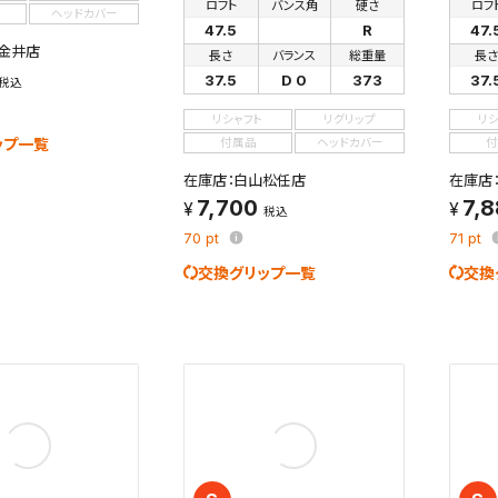
ロフト
バンス角
硬さ
ロフ
ヘッドカバー
47.5
R
47.
金井店
長さ
バランス
総重量
長
37.5
D 0
373
37.
税込
リシャフト
リグリップ
リ
ップ一覧
付属品
ヘッドカバー
付
在庫店：白山松任店
在庫店
7,700
7,
税込
70
pt
71
pt
交換グリップ一覧
交換
検索条件を保存
条件をマイページ内「保存検索条件一覧」に保存します。
商品を、毎回条件指定することなく簡単に開くことができます。