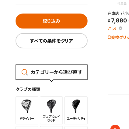
付属品
在庫店：花小
7,880
絞り込み
71
pt
交換グリ
すべての条件をクリア
カテゴリーから選び直す
クラブの種類
この検索
フェアウェイ
よく探す
ドライバー
ユーティリ
ティ
ウッド