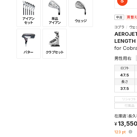
S
検索条
買替
中古
アイアン
単品
ウェッジ
セット
アイアン
コブラ
ウェ
AEROJE
LENGTH
新着通
for Cobr
パター
クラブセット
検索条件
男性用右
これまで
新着通知
ロフト
のアカウ
47.5
長さ
保存さ
37.5
条件を
の上、
リシャフト
付属品
在庫店：長久
13,55
123
pt