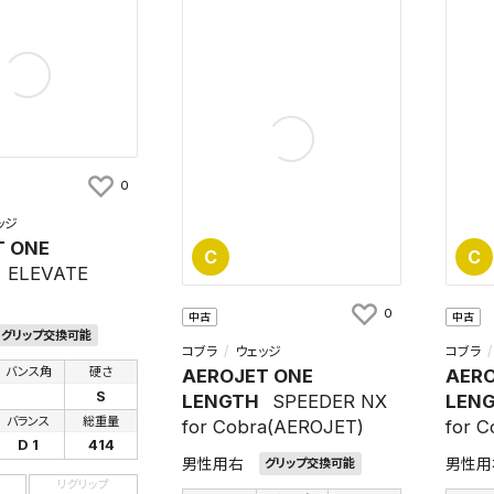
0
ッジ
T ONE
C
C
ELEVATE
0
中古
中古
グリップ交換可能
コブラ
ウェッジ
コブラ
バンス角
硬さ
AEROJET ONE
AERO
S
LENGTH
SPEEDER NX
LEN
バランス
総重量
for Cobra(AEROJET)
for 
D 1
414
男性用右
男性用
グリップ交換可能
リグリップ