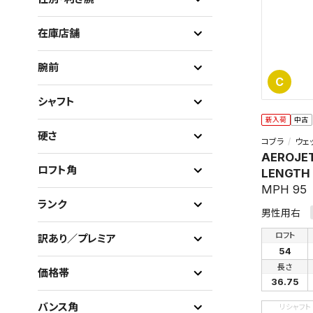
在庫店舗
腕前
C
シャフト
新入荷
中古
硬さ
コブラ
ウェ
AEROJE
ロフト角
LENGTH
MPH 95
ランク
男性用右
ロフト
訳あり／プレミア
54
長さ
価格帯
36.75
バンス角
リシャフト