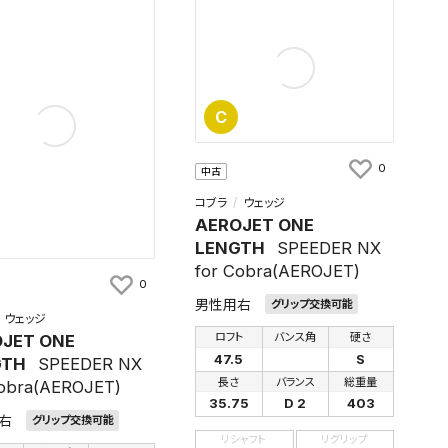
C
0
中古
コブラ
ウェッジ
AEROJET ONE
LENGTH
SPEEDER NX
for Cobra(AEROJET)
0
男性用右
グリップ交換可能
ウェッジ
ロフト
バンス角
硬さ
JET ONE
47.5
S
GTH
SPEEDER NX
長さ
バランス
総重量
Cobra(AEROJET)
35.75
D 2
403
右
グリップ交換可能
リシャフト
リグリップ