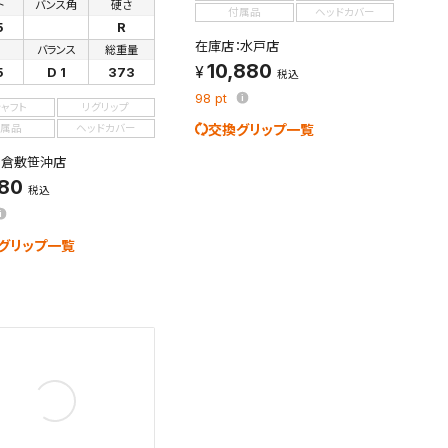
ト
バンス角
硬さ
付属品
ヘッドカバー
5
R
在庫店：水戸店
さ
バランス
総重量
10,880
5
D 1
373
税込
98
pt
シャフト
リグリップ
交換グリップ一覧
属品
ヘッドカバー
：倉敷笹沖店
880
税込
グリップ一覧