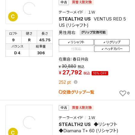
買替え割対象
中古
条件を変更したい場合は、マイページの「保存検索条
件一覧」から画面を表示し、条件を変更の上、保存し直
テーラーメイド
１Ｗ
C
してください。
STEALTH2 US
VENTUS RED 5
US (リシャフト)
男性用右
グリップ交換可能
ロフト
硬さ
長さ
保存する
9
R
45.75
リシャフト
リグリップ
バランス
総重量
付属品
ヘッドカバー
キャンセル
D 4
306
在庫店：春日井店
30,880
税込
27,792
税込
10% OFF
252
pt
交換グリップ一覧
0
買替え割対象
中古
テーラーメイド
１Ｗ
STEALTH2 US
◆リシャフト
◆Diamana T+ 60 (リシャフト)
C