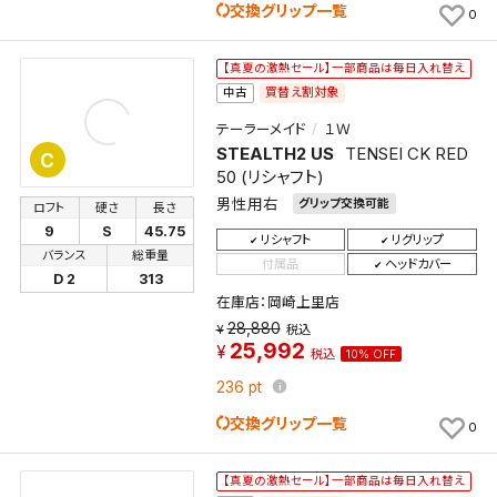
交換グリップ一覧
0
この検索条件をマイページ内「保存検索条件一覧」に
保存します。
【真夏の激熱セール】一部商品は毎日入れ替え
よく探す商品を、毎回条件指定することなく簡単に開
買替え割対象
中古
くことができます。
テーラーメイド
１Ｗ
STEALTH2 US
TENSEI CK RED
C
検索条件
50 (リシャフト)
男性用右
グリップ交換可能
ロフト
硬さ
長さ
9
S
45.75
リシャフト
リグリップ
バランス
総重量
検索条件を保存
付属品
ヘッドカバー
D 2
313
在庫店：岡崎上里店
新着通知
28,880
税込
検索条件を保存しました。
25,992
税込
10% OFF
これまで保存した検索条件は、マイページの「保存検
新着通知を「する」にすると、この条件に一致する商品
索条件一覧」で確認できます。
236
pt
が入荷した際に、メール及びお客様のアカウント内の
交換グリップ一覧
0
「お知らせ」で通知します。
【真夏の激熱セール】一部商品は毎日入れ替え
保存された検索条件は変更できません。