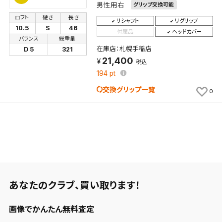
男性用右
グリップ交換可能
ロフト
硬さ
長さ
リシャフト
リグリップ
10.5
S
46
付属品
ヘッドカバー
バランス
総重量
在庫店：札幌手稲店
D 5
321
21,400
税込
194
pt
交換グリップ一覧
0
あなたのクラブ、
買い取ります！
画像でかんたん無料査定