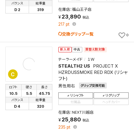
バランス
総重量
在庫店：福山王子店
D 2
319
23,890
税込
217
pt
交換グリップ一覧
0
買替え割対象
新入荷
中古
テーラーメイド
１Ｗ
STEALTH2 US
PROJECT X
HZRDUSSMOKE RED RDX (リシャ
C
フト)
男性用右
グリップ交換可能
ロフト
硬さ
長さ
10.5
5.5
45.75
リシャフト
リグリップ
バランス
総重量
付属品
ヘッドカバー
D 4
320
在庫店：NEXT川越店
25,880
税込
検索条件を保存
235
pt