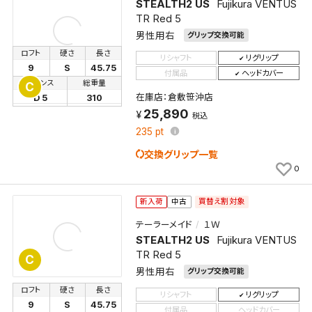
STEALTH2 US
Fujikura VENTUS
TR Red 5
男性用右
グリップ交換可能
ロフト
硬さ
長さ
リシャフト
リグリップ
9
S
45.75
付属品
ヘッドカバー
バランス
総重量
C
在庫店：倉敷笹沖店
D 5
310
25,890
税込
235
pt
交換グリップ一覧
0
買替え割対象
新入荷
中古
テーラーメイド
１Ｗ
STEALTH2 US
Fujikura VENTUS
TR Red 5
C
男性用右
グリップ交換可能
ロフト
硬さ
長さ
リシャフト
リグリップ
9
S
45.75
付属品
ヘッドカバー