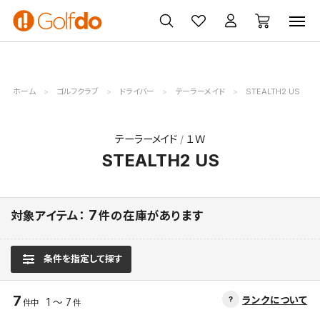
ゴルフ
ゴルフ用品
買取
クーポン
クラブ
ウェア
無料査定
一覧
ホーム
ゴルフクラブ
ドライバー
テーラーメイド
STEALTH2 US
テーラーメイド
１Ｗ
STEALTH2 US
7
対象アイテム：
件の在庫があります
条件を指定して探す
7
ランクについて
1 ～ 7
件中
件