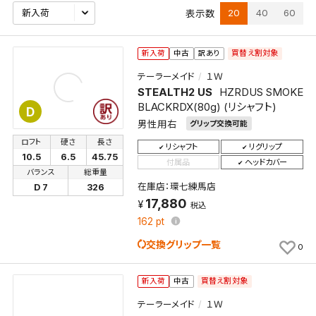
20
40
60
表示数
買替え割対象
新入荷
中古
訳あり
テーラーメイド
１Ｗ
STEALTH2 US
HZRDUS SMOKE
BLACKRDX(80g) (リシャフト)
D
男性用右
グリップ交換可能
ロフト
硬さ
長さ
リシャフト
リグリップ
10.5
6.5
45.75
付属品
ヘッドカバー
バランス
総重量
在庫店：環七練馬店
D 7
326
17,880
税込
162
pt
交換グリップ一覧
0
買替え割対象
新入荷
中古
テーラーメイド
１Ｗ