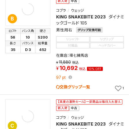
新入荷
中古
コブラ
ウェッジ
KING SNAKEBITE 2023
ダイナミ
B
ックゴールド 105
男性用右
グリップ交換可能
ロフト
バンス角
硬さ
56
10
S200
リシャフト
リグリップ
長さ
バランス
総重量
付属品
ヘッドカバー
35
D 3
452
在庫店：環七練馬店
11,880
税込
10,692
税込
10% OFF
97
pt
交換グリップ一覧
1
【真夏の激熱セール】一部商品は毎日入れ替え
新入荷
中古
コブラ
ウェッジ
KING SNAKEBITE 2023
ダイナミ
C