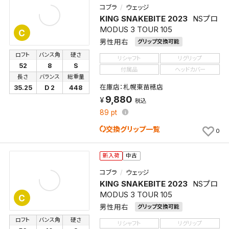
コブラ
ウェッジ
KING SNAKEBITE 2023
NSプロ
MODUS 3 TOUR 105
C
男性用右
グリップ交換可能
ロフト
バンス角
硬さ
リシャフト
リグリップ
52
8
S
付属品
ヘッドカバー
長さ
バランス
総重量
在庫店：札幌東苗穂店
35.25
D 2
448
9,880
税込
89
pt
交換グリップ一覧
0
新入荷
中古
コブラ
ウェッジ
KING SNAKEBITE 2023
NSプロ
MODUS 3 TOUR 105
C
男性用右
グリップ交換可能
ロフト
バンス角
硬さ
リシャフト
リグリップ