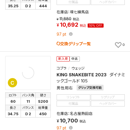
付属品
ヘッドカバー
35.25
D 2
444
在庫店：環七練馬店
11,880
税込
10,692
税込
10% OFF
97
pt
交換グリップ一覧
0
新入荷
中古
コブラ
ウェッジ
KING SNAKEBITE 2023
ダイナミ
ックゴールド 105
C
男性用右
グリップ交換可能
ロフト
バンス角
硬さ
リシャフト
リグリップ
60
11
S200
付属品
ヘッドカバー
長さ
バランス
総重量
在庫店：名古屋熱田店
34.75
D 2
450
10,700
税込
97
pt