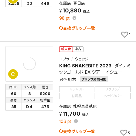
在庫店：春日店
35.25
D 2
446
10,880
税込
98
pt
交換グリップ一覧
1
新入荷
中古
コブラ
ウェッジ
KING SNAKEBITE 2023
ダイナミ
ックゴールド EX ツアー イシュー
C
男性用右
グリップ交換可能
ロフト
バンス角
硬さ
リシャフト
リグリップ
60
8
S200
付属品
ヘッドカバー
長さ
バランス
総重量
在庫店：札幌東苗穂店
35
D 4
475
11,700
税込
106
pt
交換グリップ一覧
0