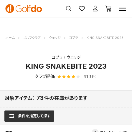
ゴルフ
ゴルフ用品
買取
クーポン
クラブ
ウェア
無料査定
一覧
ホーム
ゴルフクラブ
ウェッジ
コブラ
KING SNAKEBITE 2023
コブラ
ウェッジ
KING SNAKEBITE 2023
クラブ評価
4.1
（3件）
73
対象アイテム：
件の在庫があります
条件を指定して探す