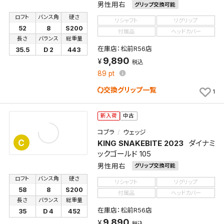
男性用右
グリップ交換可能
ロフト
バンス角
硬さ
リシャフト
リグリップ
52
8
S200
付属品
ヘッドカバー
長さ
バランス
総重量
在庫店：松前R56店
35.5
D 2
443
9,890
税込
89
pt
交換グリップ一覧
1
新入荷
中古
コブラ
ウェッジ
C
KING SNAKEBITE 2023
ダイナミ
ックゴールド 105
男性用右
グリップ交換可能
ロフト
バンス角
硬さ
リシャフト
リグリップ
58
8
S200
付属品
ヘッドカバー
長さ
バランス
総重量
在庫店：松前R56店
35
D 4
452
9,890
税込