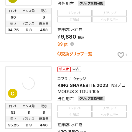
男性用右
グリップ交換可能
ロフト
バンス角
硬さ
リシャフト
リグリップ
60
S
付属品
ヘッドカバー
長さ
バランス
総重量
在庫店：水戸店
34.75
D 3
453
9,880
税込
89
pt
交換グリップ一覧
1
新入荷
中古
コブラ
ウェッジ
KING SNAKEBITE 2023
NSプロ
MODUS 3 TOUR 105
C
男性用右
グリップ交換可能
ロフト
バンス角
硬さ
リシャフト
リグリップ
52
8
S
付属品
ヘッドカバー
長さ
バランス
総重量
在庫店：水戸店
検索条件を保存
35.25
D 3
446
10,880