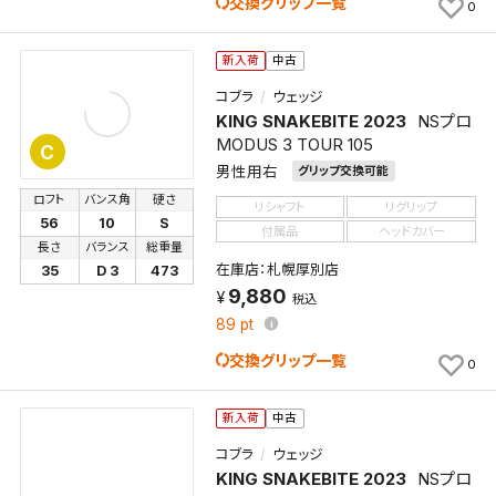
交換グリップ一覧
0
新入荷
中古
コブラ
ウェッジ
KING SNAKEBITE 2023
NSプロ
MODUS 3 TOUR 105
C
男性用右
グリップ交換可能
ロフト
バンス角
硬さ
リシャフト
リグリップ
56
10
S
付属品
ヘッドカバー
長さ
バランス
総重量
在庫店：札幌厚別店
35
D 3
473
9,880
税込
89
pt
交換グリップ一覧
0
新入荷
中古
コブラ
ウェッジ
KING SNAKEBITE 2023
NSプロ