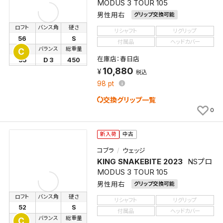
MODUS 3 TOUR 105
男性用右
グリップ交換可能
ロフト
バンス角
硬さ
リシャフト
リグリップ
56
S
付属品
ヘッドカバー
長さ
バランス
総重量
C
在庫店：春日店
35
D 3
450
10,880
税込
98
pt
交換グリップ一覧
0
新入荷
中古
コブラ
ウェッジ
KING SNAKEBITE 2023
NSプロ
MODUS 3 TOUR 105
男性用右
グリップ交換可能
ロフト
バンス角
硬さ
リシャフト
リグリップ
52
S
付属品
ヘッドカバー
長さ
バランス
総重量
C