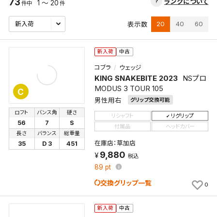
73
ランクについて
1 ～ 20
件中
件
20
40
60
表示数
新入荷
中古
コブラ
ウェッジ
KING SNAKEBITE 2023
NSプロ
MODUS 3 TOUR 105
C
男性用右
グリップ交換可能
ロフト
バンス角
硬さ
リシャフト
リグリップ
56
7
S
付属品
ヘッドカバー
長さ
バランス
総重量
在庫店：草加店
35
D 3
451
9,880
税込
89
pt
交換グリップ一覧
0
新入荷
中古