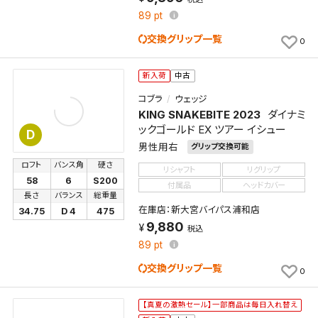
89
pt
交換グリップ一覧
0
新入荷
中古
コブラ
ウェッジ
KING SNAKEBITE 2023
ダイナミ
ックゴールド EX ツアー イシュー
D
男性用右
グリップ交換可能
ロフト
バンス角
硬さ
リシャフト
リグリップ
58
6
S200
付属品
ヘッドカバー
長さ
バランス
総重量
在庫店：新大宮バイパス浦和店
34.75
D 4
475
9,880
税込
89
pt
交換グリップ一覧
0
【真夏の激熱セール】一部商品は毎日入れ替え