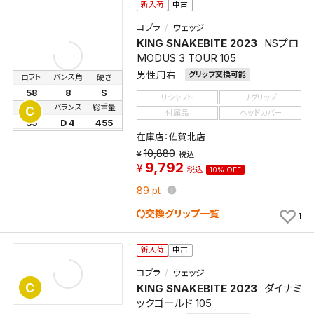
保存された検索条件は変更できません。
新入荷
中古
条件を変更したい場合は、マイページの「保存検索条
コブラ
ウェッジ
件一覧」から画面を表示し、条件を変更の上、保存し直
KING SNAKEBITE 2023
NSプロ
してください。
MODUS 3 TOUR 105
男性用右
グリップ交換可能
ロフト
バンス角
硬さ
保存する
58
8
S
リシャフト
リグリップ
長さ
バランス
総重量
C
付属品
ヘッドカバー
キャンセル
35
D 4
455
在庫店：佐賀北店
10,880
税込
9,792
税込
10% OFF
89
pt
交換グリップ一覧
1
新入荷
中古
コブラ
ウェッジ
C
KING SNAKEBITE 2023
ダイナミ
ックゴールド 105