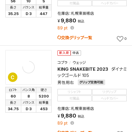
56
10
S
付属品
ヘッドカバー
長さ
バランス
総重量
在庫店：札幌東苗穂店
35.25
D 3
447
9,880
税込
89
pt
交換グリップ一覧
0
新入荷
中古
コブラ
ウェッジ
KING SNAKEBITE 2023
ダイナミ
ックゴールド 105
C
男性用右
グリップ交換可能
ロフト
バンス角
硬さ
リシャフト
リグリップ
60
8
S200
付属品
ヘッドカバー
長さ
バランス
総重量
在庫店：札幌東苗穂店
34.75
D 3
453
9,880
税込
89
pt