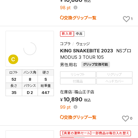
税込
98
pt
この検索条件をマイページ内「保存検索条件一覧」に
交換グリップ一覧
保存します。
1
よく探す商品を、毎回条件指定することなく簡単に開
くことができます。
新入荷
中古
コブラ
ウェッジ
検索条件
KING SNAKEBITE 2023
NSプロ
MODUS 3 TOUR 105
C
男性用右
グリップ交換可能
ロフト
バンス角
硬さ
リシャフト
リグリップ
検索条件を保存
52
8
S
付属品
ヘッドカバー
長さ
バランス
総重量
在庫店：福山王子店
35
D 2
447
新着通知
検索条件を保存しました。
10,890
税込
これまで保存した検索条件は、マイページの「保存検
99
pt
新着通知を「する」にすると、この条件に一致する商品
索条件一覧」で確認できます。
が入荷した際に、メール及びお客様のアカウント内の
交換グリップ一覧
0
「お知らせ」で通知します。
【真夏の激熱セール】一部商品は毎日入れ替え