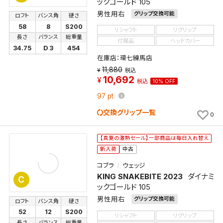
ックゴールド 105
男性用右
グリップ交換可能
ロフト
バンス角
硬さ
58
8
S200
リシャフト
リグリップ
長さ
バランス
総重量
付属品
ヘッドカバー
34.75
D 3
454
在庫店：環七練馬店
11,880
税込
10,692
税込
10% OFF
97
pt
交換グリップ一覧
0
【真夏の激熱セール】一部商品は毎日入れ替え
新入荷
中古
コブラ
ウェッジ
KING SNAKEBITE 2023
ダイナミ
C
ックゴールド 105
男性用右
グリップ交換可能
ロフト
バンス角
硬さ
52
12
S200
リシャフト
リグリップ
長さ
バランス
総重量