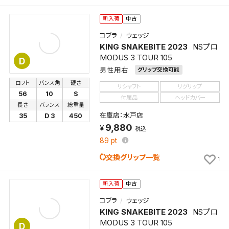
新入荷
中古
コブラ
ウェッジ
KING SNAKEBITE 2023
NSプロ
MODUS 3 TOUR 105
D
男性用右
グリップ交換可能
ロフト
バンス角
硬さ
リシャフト
リグリップ
56
10
S
付属品
ヘッドカバー
長さ
バランス
総重量
在庫店：水戸店
35
D 3
450
9,880
税込
89
pt
交換グリップ一覧
1
新入荷
中古
コブラ
ウェッジ
KING SNAKEBITE 2023
NSプロ
MODUS 3 TOUR 105
D