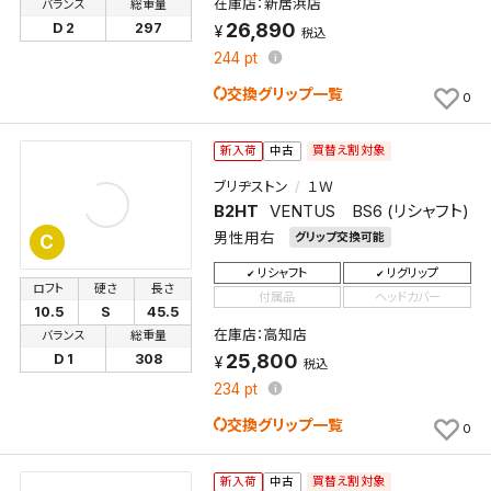
在庫店：新居浜店
バランス
総重量
26,890
D 2
297
税込
244
pt
交換グリップ一覧
0
買替え割対象
新入荷
中古
ブリヂストン
１Ｗ
B2HT
VENTUS BS6 (リシャフト)
男性用右
グリップ交換可能
C
リシャフト
リグリップ
ロフト
硬さ
長さ
付属品
ヘッドカバー
10.5
S
45.5
在庫店：高知店
バランス
総重量
25,800
D 1
308
税込
234
pt
交換グリップ一覧
0
買替え割対象
新入荷
中古