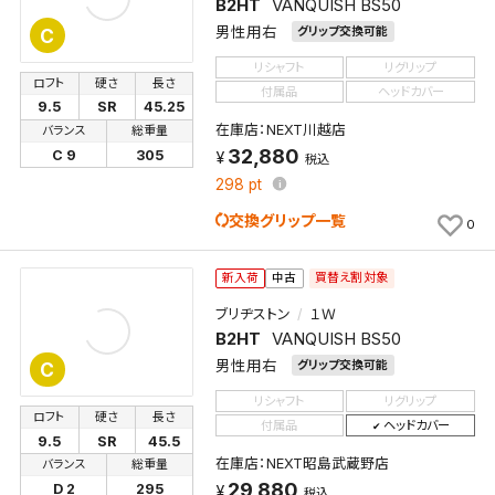
B2HT
VANQUISH BS50
男性用右
グリップ交換可能
C
リシャフト
リグリップ
ロフト
硬さ
長さ
付属品
ヘッドカバー
9.5
SR
45.25
在庫店：NEXT川越店
バランス
総重量
32,880
C 9
305
税込
298
pt
交換グリップ一覧
0
買替え割対象
新入荷
中古
ブリヂストン
１Ｗ
B2HT
VANQUISH BS50
男性用右
グリップ交換可能
C
リシャフト
リグリップ
ロフト
硬さ
長さ
付属品
ヘッドカバー
9.5
SR
45.5
在庫店：NEXT昭島武蔵野店
バランス
総重量
29,880
D 2
295
税込