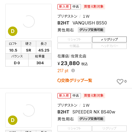
買替え割対象
新入荷
中古
ブリヂストン
１Ｗ
B2HT
VANQUISH BS50
男性用右
グリップ交換可能
D
リシャフト
リグリップ
ロフト
硬さ
長さ
付属品
ヘッドカバー
10.5
SR
45.25
在庫店：佐賀北店
バランス
総重量
23,880
D 0
304
税込
217
pt
交換グリップ一覧
0
買替え割対象
新入荷
中古
ブリヂストン
１Ｗ
B2HT
SPEEDER NX BS40w
男性用右
グリップ交換可能
D
リシャフト
リグリップ