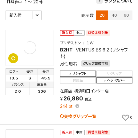
114
ランクについて
1 ～ 20
件中
件
20
40
60
表示数
買替え割対象
新入荷
中古
ブリヂストン
１Ｗ
B2HT
VENTUS BS 6 2 (リシャフ
ト)
C
男性用右
グリップ交換可能
ロフト
硬さ
長さ
リシャフト
リグリップ
10.5
S
45.5
付属品
ヘッドカバー
バランス
総重量
在庫店：横浜町田インター店
D 0
306
26,880
税込
244
pt
交換グリップ一覧
0
買替え割対象
新入荷
中古