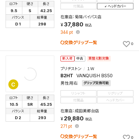
ロフト
硬さ
長さ
新着通知
付属品
ヘッドカバー
検索条件を保存しました。
9.5
S
42.25
これまで保存した検索条件は、マイページの「保存検
在庫店：菊陽バイパス店
バランス
総重量
新着通知を「する」にすると、この条件に一致する商品
索条件一覧」で確認できます。
37,880
D 1
298
税込
が入荷した際に、メール及びお客様のアカウント内の
344
pt
「お知らせ」で通知します。
交換グリップ一覧
0
保存された検索条件は変更できません。
買替え割対象
条件を変更したい場合は、マイページの「保存検索条
新入荷
中古
件一覧」から画面を表示し、条件を変更の上、保存し直
ブリヂストン
１Ｗ
してください。
B2HT
VANQUISH BS50
男性用右
グリップ交換可能
C
保存する
リシャフト
リグリップ
ロフト
硬さ
長さ
付属品
ヘッドカバー
10.5
SR
45.25
キャンセル
在庫店：成田美郷台店
バランス
総重量
29,880
D 2
293
税込
271
pt
交換グリップ一覧
0