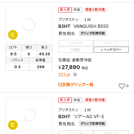
買替え割対象
新入荷
中古
ブリヂストン
１Ｗ
B2HT
VANQUISH BS50
男性用右
グリップ交換可能
C
検索条件を保存
リシャフト
リグリップ
ロフト
硬さ
長さ
付属品
ヘッドカバー
9.5
S
45.25
在庫店：倉敷笹沖店
この検索条件をマイページ内「保存検索条件一覧」に
バランス
総重量
27,890
D 3
298
保存します。
税込
253
pt
よく探す商品を、毎回条件指定することなく簡単に開
くことができます。
交換グリップ一覧
0
検索条件
買替え割対象
新入荷
中古
ブリヂストン
１Ｗ
B2HT
ツアーAD VF-5
検索条件を保存
男性用右
グリップ交換可能
C
リシャフト
リグリップ