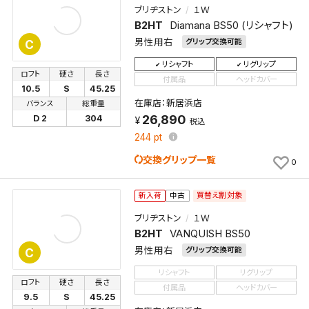
ブリヂストン
１Ｗ
B2HT
Diamana BS50 (リシャフト)
男性用右
グリップ交換可能
C
リシャフト
リグリップ
ロフト
硬さ
長さ
付属品
ヘッドカバー
10.5
S
45.25
在庫店：新居浜店
バランス
総重量
26,890
D 2
304
税込
244
pt
交換グリップ一覧
0
買替え割対象
新入荷
中古
ブリヂストン
１Ｗ
B2HT
VANQUISH BS50
男性用右
グリップ交換可能
C
リシャフト
リグリップ
ロフト
硬さ
長さ
付属品
ヘッドカバー
9.5
S
45.25