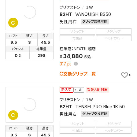
ブリヂストン
１Ｗ
B2HT
VANQUISH BS50
男性用右
グリップ交換可能
C
リシャフト
リグリップ
ロフト
硬さ
長さ
付属品
ヘッドカバー
9.5
S
45.5
在庫店：NEXT川越店
バランス
総重量
34,880
D 2
298
税込
317
pt
交換グリップ一覧
0
買替え割対象
新入荷
中古
ブリヂストン
１Ｗ
B2HT
TENSEI PRO Blue 1K 50
男性用右
グリップ交換可能
C
リシャフト
リグリップ
ロフト
硬さ
長さ
付属品
ヘッドカバー
9.5
S
45.5