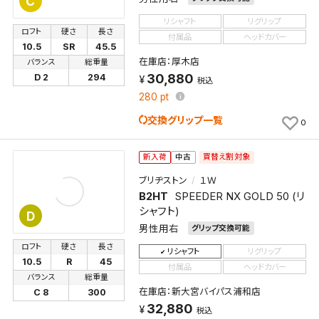
C
リシャフト
リグリップ
ロフト
硬さ
長さ
付属品
ヘッドカバー
10.5
SR
45.5
在庫店：厚木店
バランス
総重量
30,880
D 2
294
税込
280
pt
交換グリップ一覧
0
買替え割対象
新入荷
中古
ブリヂストン
１Ｗ
B2HT
SPEEDER NX GOLD 50 (リ
シャフト)
D
男性用右
グリップ交換可能
ロフト
硬さ
長さ
リシャフト
リグリップ
10.5
R
45
付属品
ヘッドカバー
バランス
総重量
在庫店：新大宮バイパス浦和店
C 8
300
32,880
税込