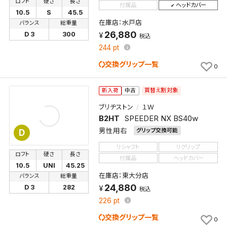
ロフト
硬さ
長さ
付属品
ヘッドカバー
10.5
S
45.5
在庫店：水戸店
バランス
総重量
26,880
D 3
300
税込
244
pt
交換グリップ一覧
0
買替え割対象
新入荷
中古
ブリヂストン
１Ｗ
B2HT
SPEEDER NX BS40w
男性用右
グリップ交換可能
D
リシャフト
リグリップ
ロフト
硬さ
長さ
付属品
ヘッドカバー
10.5
UNI
45.25
在庫店：東大分店
バランス
総重量
24,880
D 3
282
税込
226
pt
交換グリップ一覧
0