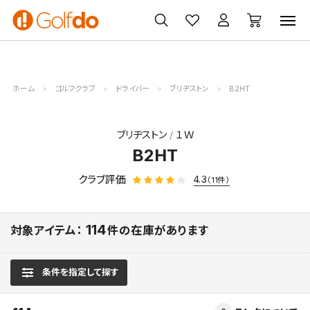
ゴルフ
ゴルフ用品
買取
クーポン
クラブ
ウェア
無料査定
一覧
ホーム
ゴルフクラブ
ドライバー
ブリヂストン
B2HT
ブリヂストン
１Ｗ
B2HT
クラブ評価
4.3
（11件）
114
対象アイテム：
件の在庫があります
条件を指定して探す