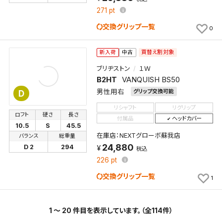
271
pt
交換グリップ一覧
0
買替え割対象
新入荷
中古
ブリヂストン
１Ｗ
B2HT
VANQUISH BS50
男性用右
グリップ交換可能
D
リシャフト
リグリップ
ロフト
硬さ
長さ
付属品
ヘッドカバー
10.5
S
45.5
在庫店：NEXTグローボ蘇我店
バランス
総重量
24,880
D 2
294
税込
226
pt
交換グリップ一覧
1
1 ～ 20 件目を表示しています。（全114件）