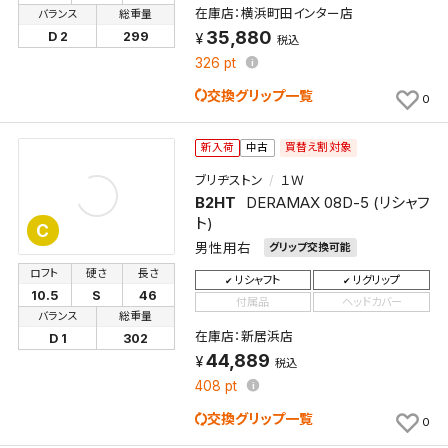
在庫店：横浜町田インター店
バランス
総重量
35,880
D 2
299
税込
326
pt
交換グリップ一覧
0
買替え割対象
新入荷
中古
ブリヂストン
１Ｗ
B2HT
DERAMAX 08D-5 (リシャフ
ト)
C
男性用右
グリップ交換可能
ロフト
硬さ
長さ
リシャフト
リグリップ
10.5
S
46
付属品
ヘッドカバー
バランス
総重量
在庫店：新居浜店
D 1
302
44,889
税込
408
pt
交換グリップ一覧
0