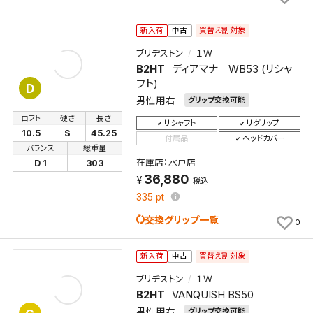
買替え割対象
新入荷
中古
ブリヂストン
１Ｗ
B2HT
ディアマナ WB53 (リシャ
フト)
D
男性用右
グリップ交換可能
ロフト
硬さ
長さ
リシャフト
リグリップ
10.5
S
45.25
付属品
ヘッドカバー
バランス
総重量
在庫店：水戸店
D 1
303
36,880
税込
335
pt
交換グリップ一覧
0
買替え割対象
新入荷
中古
ブリヂストン
１Ｗ
B2HT
VANQUISH BS50
男性用右
グリップ交換可能