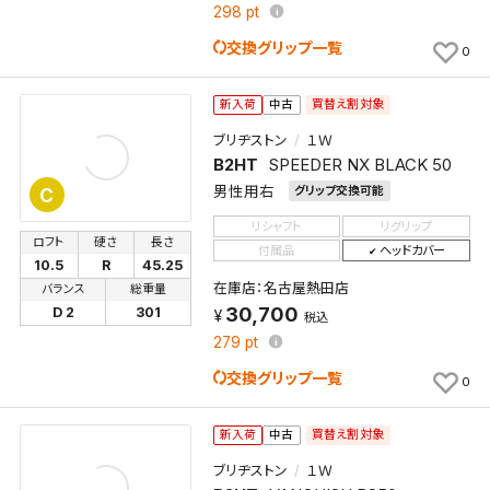
298
pt
交換グリップ一覧
0
買替え割対象
新入荷
中古
ブリヂストン
１Ｗ
B2HT
SPEEDER NX BLACK 50
男性用右
グリップ交換可能
C
リシャフト
リグリップ
ロフト
硬さ
長さ
付属品
ヘッドカバー
10.5
R
45.25
在庫店：名古屋熱田店
バランス
総重量
30,700
D 2
301
税込
279
pt
交換グリップ一覧
0
買替え割対象
新入荷
中古
ブリヂストン
１Ｗ