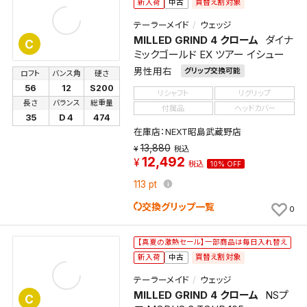
買替え割対象
新入荷
中古
テーラーメイド
ウェッジ
MILLED GRIND 4 クローム
ダイナ
C
ミックゴールド EX ツアー イシュー
男性用右
グリップ交換可能
ロフト
バンス角
硬さ
56
12
S200
リシャフト
リグリップ
長さ
バランス
総重量
付属品
ヘッドカバー
35
D 4
474
在庫店：NEXT昭島武蔵野店
13,880
税込
12,492
税込
10% OFF
113
pt
交換グリップ一覧
0
【真夏の激熱セール】一部商品は毎日入れ替え
買替え割対象
新入荷
中古
テーラーメイド
ウェッジ
MILLED GRIND 4 クローム
NSプ
C