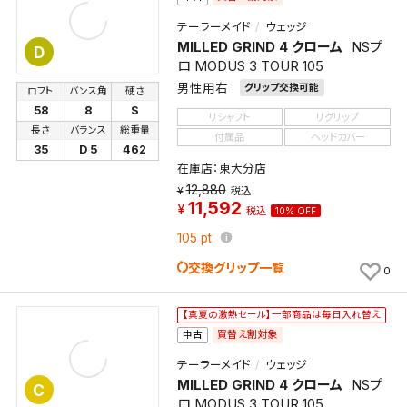
テーラーメイド
ウェッジ
MILLED GRIND 4 クローム
NSプ
D
ロ MODUS 3 TOUR 105
男性用右
グリップ交換可能
ロフト
バンス角
硬さ
58
8
S
リシャフト
リグリップ
長さ
バランス
総重量
付属品
ヘッドカバー
35
D 5
462
在庫店：東大分店
12,880
税込
11,592
税込
10% OFF
105
pt
交換グリップ一覧
0
【真夏の激熱セール】一部商品は毎日入れ替え
買替え割対象
中古
テーラーメイド
ウェッジ
MILLED GRIND 4 クローム
NSプ
C
ロ MODUS 3 TOUR 105