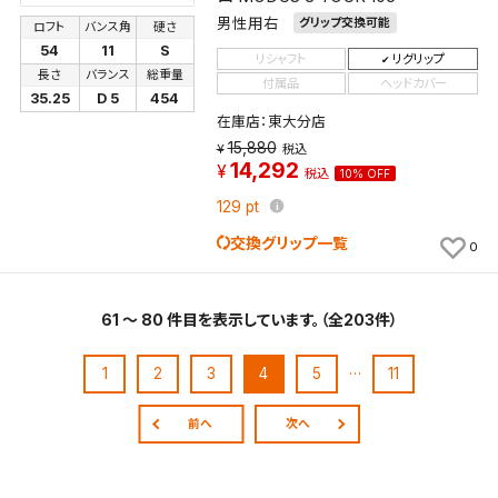
男性用右
グリップ交換可能
ロフト
バンス角
硬さ
54
11
S
リシャフト
リグリップ
長さ
バランス
総重量
付属品
ヘッドカバー
35.25
D 5
454
在庫店：東大分店
15,880
税込
14,292
税込
10% OFF
129
pt
交換グリップ一覧
0
61 ～ 80 件目を表示しています。（全203件）
…
1
2
3
4
5
11
前へ
次へ