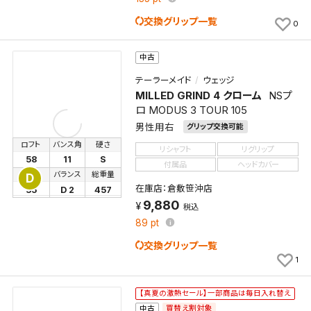
交換グリップ一覧
0
中古
テーラーメイド
ウェッジ
MILLED GRIND 4 クローム
NSプ
ロ MODUS 3 TOUR 105
男性用右
グリップ交換可能
ロフト
バンス角
硬さ
リシャフト
リグリップ
58
11
S
付属品
ヘッドカバー
長さ
バランス
総重量
D
在庫店：倉敷笹沖店
35
D 2
457
9,880
税込
89
pt
交換グリップ一覧
1
【真夏の激熱セール】一部商品は毎日入れ替え
買替え割対象
中古