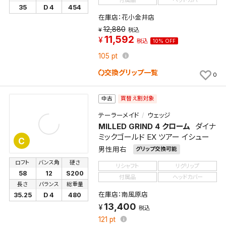
付属品
ヘッドカバー
新着通知を「する」にすると、この条件に一致する商品
索条件一覧」で確認できます。
35
D 4
454
が入荷した際に、メール及びお客様のアカウント内の
在庫店：花小金井店
「お知らせ」で通知します。
12,880
税込
11,592
税込
10% OFF
保存された検索条件は変更できません。
105
pt
条件を変更したい場合は、マイページの「保存検索条
件一覧」から画面を表示し、条件を変更の上、保存し直
交換グリップ一覧
0
してください。
買替え割対象
中古
保存する
テーラーメイド
ウェッジ
MILLED GRIND 4 クローム
ダイナ
ミックゴールド EX ツアー イシュー
キャンセル
C
男性用右
グリップ交換可能
ロフト
バンス角
硬さ
リシャフト
リグリップ
58
12
S200
付属品
ヘッドカバー
長さ
バランス
総重量
在庫店：南風原店
35.25
D 4
480
13,400
税込
121
pt