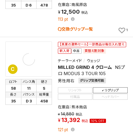
在庫店：南風原店
35
D 6
478
12,500
税込
113
pt
交換グリップ一覧
1
【真夏の激熱セール】一部商品は毎日入れ替え
買替え割対象
新入荷
中古
テーラーメイド
ウェッジ
MILLED GRIND 4 クローム
NSプ
C
ロ MODUS 3 TOUR 105
男性用右
グリップ交換可能
ロフト
バンス角
硬さ
58
11
S
リシャフト
リグリップ
長さ
バランス
総重量
付属品
ヘッドカバー
35
D 3
458
在庫店：熊本南店
14,880
税込
13,392
税込
10% OFF
121
pt