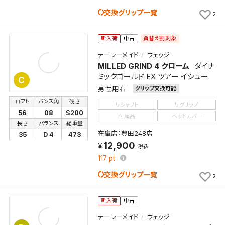
交換グリップ一覧
2
買替え割対象
新入荷
中古
テーラーメイド
ウェッジ
MILLED GRIND 4 クローム
ダイナ
ミックゴールド EX ツアー イシュー
C
男性用右
グリップ交換可能
ロフト
バンス角
硬さ
リシャフト
リグリップ
56
08
S200
付属品
ヘッドカバー
長さ
バランス
総重量
在庫店：豊田248店
35
D 4
473
12,900
税込
117
pt
交換グリップ一覧
2
新入荷
中古
テーラーメイド
ウェッジ