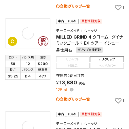
交換グリップ一覧
1
買替え割対象
中古
訳あり
テーラーメイド
ウェッジ
MILLED GRIND 4 クローム
ダイナ
C
ミックゴールド EX ツアー イシュー
男性用右
グリップ交換可能
ロフト
バンス角
硬さ
リシャフト
リグリップ
56
12
S200
付属品
ヘッドカバー
長さ
バランス
総重量
在庫店：春日井店
35.25
D 4
477
13,880
税込
126
pt
交換グリップ一覧
1
買替え割対象
中古
訳あり
テーラーメイド
ウェッジ