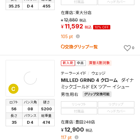
付属品
ヘッドカバー
35.25
D 4
455
在庫店：東大分店
12,880
税込
11,592
税込
10% OFF
105
pt
交換グリップ一覧
0
買替え割対象
新入荷
中古
テーラーメイド
ウェッジ
MILLED GRIND 4 クローム
ダイナ
ミックゴールド EX ツアー イシュー
C
男性用右
グリップ交換可能
ロフト
バンス角
硬さ
リシャフト
リグリップ
56
08
S200
付属品
ヘッドカバー
長さ
バランス
総重量
在庫店：豊田248店
35
D 4
474
12,900
税込
117
pt