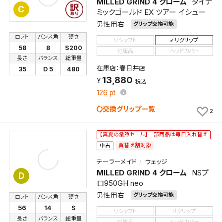
MILLED GRIND 4 クローム
ダイナ
C
ミックゴールド EX ツアー イシュー
男性用右
グリップ交換可能
検索条件を保存
ロフト
バンス角
硬さ
リシャフト
リグリップ
58
8
S200
付属品
ヘッドカバー
長さ
バランス
総重量
この検索条件をマイページ内「保存検索条件一覧」に
在庫店：春日井店
35
D 5
480
保存します。
13,880
税込
よく探す商品を、毎回条件指定することなく簡単に開
126
pt
くことができます。
交換グリップ一覧
2
検索条件
【真夏の激熱セール】一部商品は毎日入れ替え
買替え割対象
中古
テーラーメイド
ウェッジ
検索条件を保存
MILLED GRIND 4 クローム
NSプ
D
ロ950GH neo
男性用右
グリップ交換可能
新着通知
ロフト
バンス角
硬さ
検索条件を保存しました。
56
14
S
リシャフト
リグリップ
これまで保存した検索条件は、マイページの「保存検
長さ
バランス
総重量