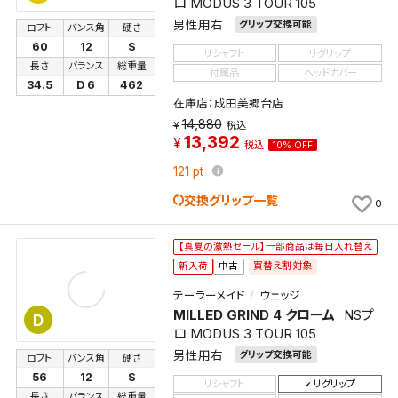
ロ MODUS 3 TOUR 105
男性用右
グリップ交換可能
ロフト
バンス角
硬さ
60
12
S
リシャフト
リグリップ
長さ
バランス
総重量
付属品
ヘッドカバー
34.5
D 6
462
在庫店：成田美郷台店
14,880
税込
13,392
税込
10% OFF
121
pt
交換グリップ一覧
0
【真夏の激熱セール】一部商品は毎日入れ替え
買替え割対象
新入荷
中古
テーラーメイド
ウェッジ
MILLED GRIND 4 クローム
NSプ
D
ロ MODUS 3 TOUR 105
男性用右
グリップ交換可能
ロフト
バンス角
硬さ
56
12
S
リシャフト
リグリップ
長さ
バランス
総重量