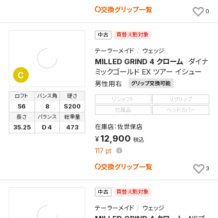
交換グリップ一覧
0
買替え割対象
中古
テーラーメイド
ウェッジ
MILLED GRIND 4 クローム
ダイナ
ミックゴールド EX ツアー イシュー
C
男性用右
グリップ交換可能
ロフト
バンス角
硬さ
リシャフト
リグリップ
56
8
S200
付属品
ヘッドカバー
長さ
バランス
総重量
在庫店：佐世保店
35.25
D 4
473
12,900
税込
117
pt
交換グリップ一覧
3
買替え割対象
中古
テーラーメイド
ウェッジ