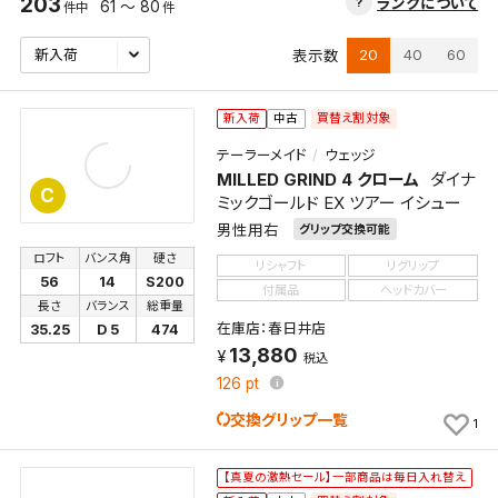
203
ランクについて
61 ～ 80
件中
件
20
40
60
表示数
買替え割対象
新入荷
中古
テーラーメイド
ウェッジ
MILLED GRIND 4 クローム
ダイナ
C
ミックゴールド EX ツアー イシュー
男性用右
グリップ交換可能
ロフト
バンス角
硬さ
リシャフト
リグリップ
56
14
S200
付属品
ヘッドカバー
長さ
バランス
総重量
在庫店：春日井店
35.25
D 5
474
13,880
税込
126
pt
交換グリップ一覧
1
【真夏の激熱セール】一部商品は毎日入れ替え