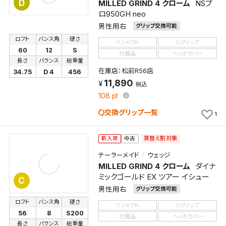
D
MILLED GRIND 4 クローム
NSプ
ロ950GH neo
男性用右
グリップ交換可能
ロフト
バンス角
硬さ
リシャフト
リグリップ
60
12
S
付属品
ヘッドカバー
長さ
バランス
総重量
在庫店：松前R56店
34.75
D 4
456
11,890
税込
108
pt
交換グリップ一覧
1
買替え割対象
新入荷
中古
テーラーメイド
ウェッジ
MILLED GRIND 4 クローム
ダイナ
ミックゴールド EX ツアー イシュー
C
男性用右
グリップ交換可能
ロフト
バンス角
硬さ
リシャフト
リグリップ
56
8
S200
付属品
ヘッドカバー
長さ
バランス
総重量