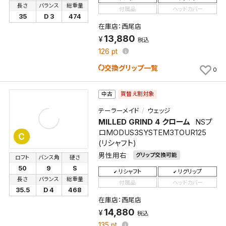
長さ
バランス
総重量
付属品
ヘッドカバー
35
D 3
474
在庫店：西尾店
13,880
税込
126
pt
交換グリップ一覧
0
買替え割対象
中古
テーラーメイド
ウェッジ
MILLED GRIND 4 クローム
NSプ
ロMODUS3SYSTEM3TOUR125
C
(リシャフト)
男性用右
グリップ交換可能
ロフト
バンス角
硬さ
50
9
S
リシャフト
リグリップ
長さ
バランス
総重量
付属品
ヘッドカバー
35.5
D 4
468
在庫店：西尾店
14,880
税込
135
pt