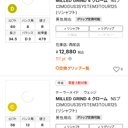
MILLED GRIND 4 クローム
NSプ
ロMODUS3SYSTEM3TOUR125
D
(リシャフト)
男性用右
グリップ交換可能
ロフト
バンス角
硬さ
60
8
R
リシャフト
リグリップ
長さ
バランス
総重量
付属品
ヘッドカバー
34.5
D 3
479
在庫店：西尾店
12,880
税込
117
pt
交換グリップ一覧
0
買替え割対象
中古
テーラーメイド
ウェッジ
MILLED GRIND 4 クローム
NSプ
ロMODUS3SYSTEM3TOUR125
C
(リシャフト)
男性用右
グリップ交換可能
ロフト
バンス角
硬さ
56
12
R
リシャフト
リグリップ