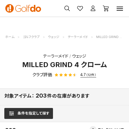
ゴルフ
ゴルフ用品
買取
クーポン
クラブ
ウェア
無料査定
一覧
ホーム
ゴルフクラブ
ウェッジ
テーラーメイド
MILLED GRIND 4 クローム
テーラーメイド
ウェッジ
MILLED GRIND 4 クローム
クラブ評価
4.7
（12件）
203
対象アイテム：
件の在庫があります
条件を指定して探す