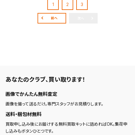
1
2
3
よく探す商品を、毎回条件指定することなく簡単に開
くことができます。
前へ
次へ
検索条件
検索条件を保存
新着通知
検索条件を保存しました。
あなたのクラブ、
買い取ります！
これまで保存した検索条件は、マイページの「保存検
新着通知を「する」にすると、この条件に一致する商品
索条件一覧」で確認できます。
画像でかんたん無料査定
が入荷した際に、メール及びお客様のアカウント内の
「お知らせ」で通知します。
画像を撮って送るだけ。専門スタッフがお見積りします。
送料・梱包材無料
保存された検索条件は変更できません。
条件を変更したい場合は、マイページの「保存検索条
買取申し込み後にお届けする無料買取キットに詰めればOK。集荷申
件一覧」から画面を表示し、条件を変更の上、保存し直
し込みもボタンひとつです。