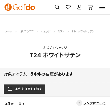
ゴルフ
ゴルフ用品
買取
クーポン
クラブ
ウェア
無料査定
一覧
ホーム
ゴルフクラブ
ウェッジ
ミズノ
T24 ホワイトサテン
ミズノ
ウェッジ
T24 ホワイトサテン
54
対象アイテム：
件の在庫があります
条件を指定して探す
54
ランクについて
0
件中
件