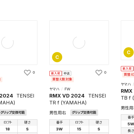
C
C
新入荷
0
0
新入荷
中古
買替え
象
買替え割対象
ヤマハ
ヤマハ
ＦＷ
RMX 
 2024
TENSEI
RMX VD 2024
TENSEI
TB f
AMAHA)
TR f (YAMAHA)
男性用
男性用右
グリップ交換可能
グリップ交換可能
番
ロフト
硬さ
番手
ロフト
硬さ
5
18
S
3W
15
S
長