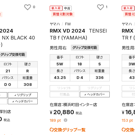
0
1
新入荷
中古
新入荷
象
買替え割対象
買替え
ヤマハ
ＦＷ
ヤマハ
 2024
RMX VD 2024
TENSEI
RMX 
 NX BLACK 40
TB f (YAMAHA)
TR f
)
男性用右
男性用
グリップ交換可能
グリップ交換可能
番手
ロフト
硬さ
番
5W
18
S
3
ロフト
硬さ
21
R
長さ
バランス
総重量
長
43.25
D 4
336
43
バランス
総重量
D 0
308
リシャフト
リグリップ
リ
付属品
ヘッドカバー
付
ト
リグリップ
ヘッドカバー
在庫店：横浜町田インター店
在庫店：
20,880
16
厚別店
税込
0
税込
189
pt
153
pt
交換グリップ一覧
交換