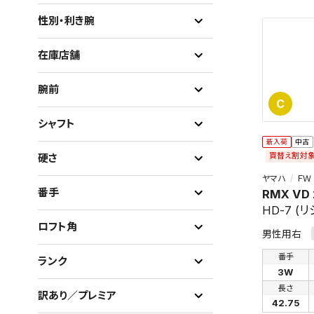
性別・利き腕
在庫店舗
腕前
C
シャフト
新入荷
中古
買替え割対
硬さ
ヤマハ
ＦＷ
番手
RMX VD
HD-7 (
ロフト角
男性用右
番手
ランク
3W
長さ
訳あり／プレミア
42.75