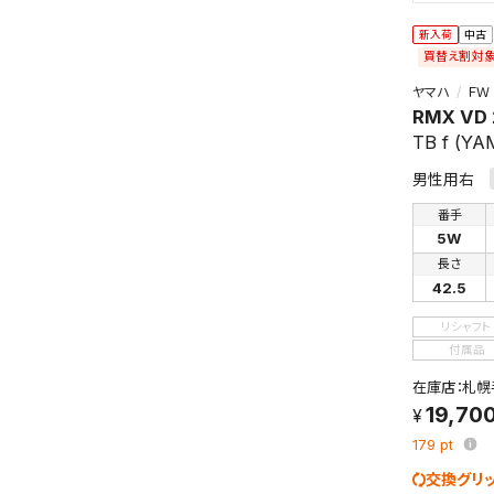
新入荷
中古
買替え割対
ヤマハ
ＦＷ
RMX VD
TB f (Y
男性用右
番手
5W
長さ
42.5
リシャフト
付属品
在庫店：札幌
19,70
179
pt
交換グリ