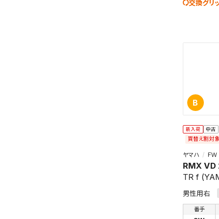
交換グリ
B
この検索
よく探す
新入荷
中古
買替え割対
検索条
ヤマハ
ＦＷ
RMX VD
TR f (Y
男性用右
番手
新着通