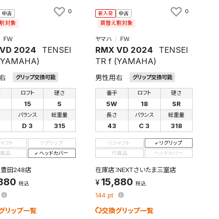
0
0
中古
新入荷
中古
割対象
買替え割対象
ＦＷ
ヤマハ
ＦＷ
VD 2024
TENSEI
RMX VD 2024
TENSEI
 (YAMAHA)
TR f (YAMAHA)
右
男性用右
グリップ交換可能
グリップ交換可能
手
ロフト
硬さ
番手
ロフト
硬さ
W
15
S
5W
18
SR
さ
バランス
総重量
長さ
バランス
総重量
D 3
315
43
C 3
318
シャフト
リグリップ
リシャフト
リグリップ
属品
ヘッドカバー
付属品
ヘッドカバー
豊田248店
在庫店：NEXTさいたま三室店
,880
15,880
税込
税込
144
pt
グリップ一覧
交換グリップ一覧