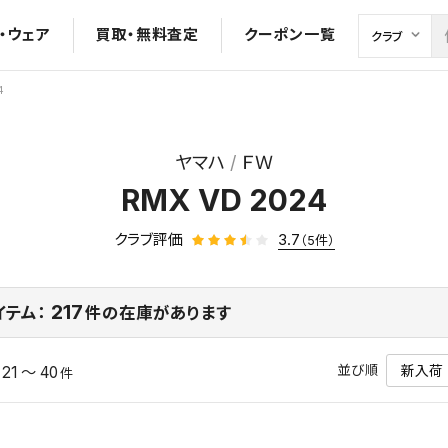
・ウェア
買取・無料査定
クーポン一覧
4
ヤマハ
ＦＷ
RMX VD 2024
クラブ評価
3.7
（5件）
217
イテム：
件の在庫があります
並び順
21 ～ 40
中
件