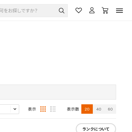
20
40
60
表示
表示数
ランクについて