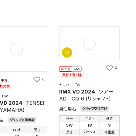
C
0
新入荷
中古
買替え割対象
0
中古
ヤマハ
ＦＷ
割対象
RMX VD 2024
ツア－
ＦＷ
AD CQ-6 (リシャフト)
VD 2024
TENSEI
男性用右
グリップ交換可能
 (YAMAHA)
番手
ロフト
硬さ
右
グリップ交換可能
5W
18
S
手
ロフト
硬さ
長さ
バランス
総重量