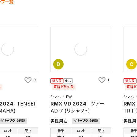
ップ一覧
検索条件を保存
D
C
条件をマイページ内「保存検索条件一覧」に保存します。
商品を、毎回条件指定することなく簡単に開くことができます。
0
1
新入荷
中古
新入荷
象
買替え割対象
買替え
件
ヤマハ
ＦＷ
ヤマハ
 2024
TENSEI
RMX VD 2024
ツアー
RMX 
AMAHA)
AD-7 (リシャフト)
TR f
検索条件を保存
男性用右
男性用
グリップ交換可能
グリップ交換可能
ロフト
硬さ
番手
ロフト
硬さ
番
知