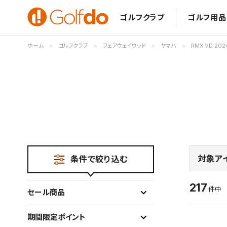
ゴルフクラブ
ゴルフ用品
ホーム
ゴルフクラブ
フェアウェイウッド
ヤマハ
RMX VD 202
対象ア
条件で絞り込む
217
件
セール商品
期間限定ポイント