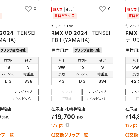
0
0
新入荷
中古
新入荷
象
買替え割対象
買替え
ヤマハ
ＦＷ
ヤマハ
 2024
TENSEI
RMX VD 2024
TENSEI
RMX 
AMAHA)
TB f (YAMAHA)
ナ サ
男性用右
男性用
グリップ交換可能
グリップ交換可能
ロフト
硬さ
番手
ロフト
硬さ
番
18
S
3W
15
S
5
バランス
総重量
長さ
バランス
総重量
長
D 3
338
43
D 3
334
42.
リグリップ
リシャフト
リグリップ
リ
ヘッドカバー
付属品
ヘッドカバー
付
手稲店
在庫店：札幌手稲店
在庫店
0
19,700
14
税込
税込
179
pt
135
pt
ップ一覧
交換グリップ一覧
交換