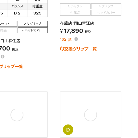
さ
バランス
総重量
リシャフト
リグリップ
75
D 2
325
付属品
ヘッドカバー
在庫店：岡山青江店
シャフト
リグリップ
17,890
属品
ヘッドカバー
税込
162
pt
：白山松任店
,700
交換グリップ一覧
税込
グリップ一覧
D