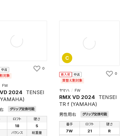
C
0
中古
0
新入荷
中古
割対象
買替え割対象
ＦＷ
ヤマハ
ＦＷ
VD 2024
TENSEI
RMX VD 2024
TENSEI
 (YAMAHA)
TR f (YAMAHA)
右
グリップ交換可能
男性用右
グリップ交換可能
手
ロフト
硬さ
番手
ロフト
硬さ
W
18
S
7W
21
R
さ
バランス
総重量