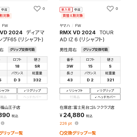
0
0
中古
新入荷
中古
割対象
買替え割対象
ＦＷ
ヤマハ
ＦＷ
VD 2024
ディアマ
RMX VD 2024
TOUR
ンプF65 (リシャフト)
AD IZ 6 (リシャフト)
右
男性用右
グリップ交換可能
グリップ交換可能
手
ロフト
硬さ
番手
ロフト
硬さ
W
18
SR
3W
15
S
さ
バランス
総重量
長さ
バランス
総重量
5
D 3
332
43
D 2
321
シャフト
リグリップ
リシャフト
リグリップ
属品
ヘッドカバー
付属品
ヘッドカバー
：福山王子店
在庫店：富士見台ゴルフクラブ店
,890
24,880
税込
税込
226
pt
グリップ一覧
交換グリップ一覧