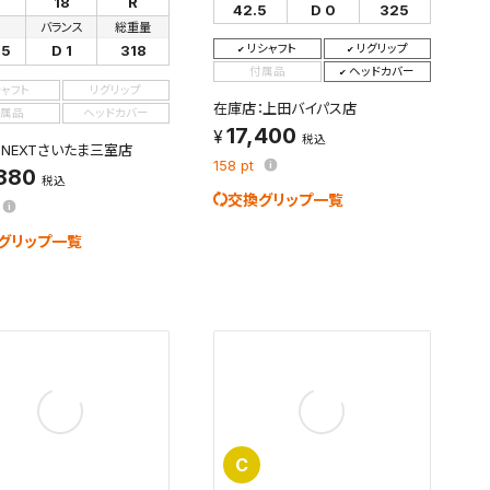
W
18
R
42.5
D 0
325
さ
バランス
総重量
す。
及びお客様
リシャフト
リグリップ
75
D 1
318
付属品
ヘッドカバー
シャフト
リグリップ
在庫店：上田バイパス店
属品
ヘッドカバー
17,400
税込
NEXTさいたま三室店
条件を変更
158
pt
,880
税込
交換グリップ一覧
グリップ一覧
C