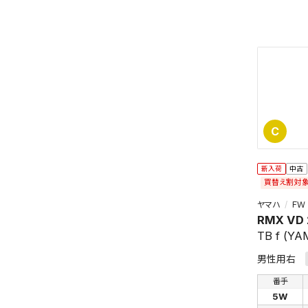
C
新入荷
中古
買替え割対
ヤマハ
ＦＷ
RMX VD
TB f (Y
男性用右
番手
5W