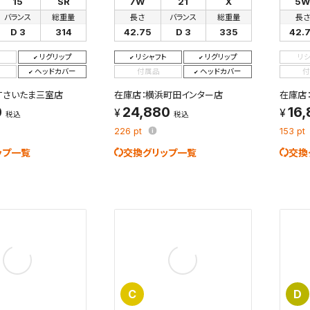
15
SR
7W
21
X
5
を保存しました。
バランス
総重量
長さ
バランス
総重量
長
保存した検索条件は、マイページの「保存検索条件一覧」で確認できま
を「する」にすると、この条件に一致する商品が入荷した際に、メール
D 3
314
42.75
D 3
335
42.
ント内の「お知らせ」で通知します。
リグリップ
リシャフト
リグリップ
リ
ヘッドカバー
付属品
ヘッドカバー
付
れた検索条件は変更できません。
XTさいたま三室店
在庫店：横浜町田インター店
在庫店：
変更したい場合は、マイページの「保存検索条件一覧」から画面を表示し、
0
24,880
16
保存し直してください。
税込
税込
226
pt
153
pt
保存する
ップ一覧
交換グリップ一覧
交換
キャンセル
C
D