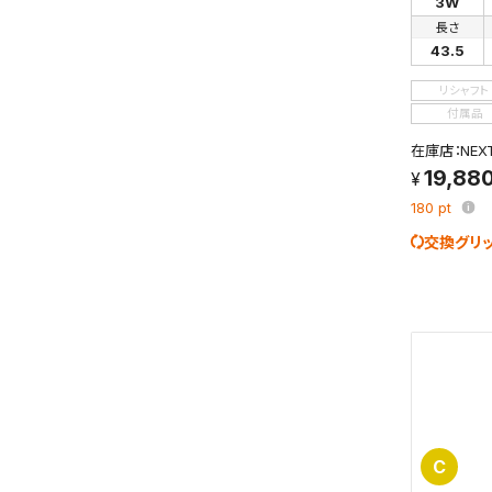
3W
検索条件
長さ
これまで
新着通知
43.5
のアカウ
リシャフト
付属品
保存さ
在庫店：NE
条件を
19,88
の上、
180
pt
交換グリ
C