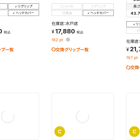
長
ト
リグリップ
リシャフト
リグリップ
43.
ヘッドカバー
付属品
ヘッドカバー
在庫店：水戸店
リ
0
17,880
付
税込
税込
162
pt
在庫店
21
ップ一覧
交換グリップ一覧
197
pt
交換
C
C