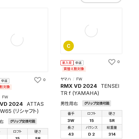
C
0
新入荷
中古
買替え割対象
ヤマハ
ＦＷ
0
中古
RMX VD 2024
TENSEI
割対象
TR f (YAMAHA)
ＦＷ
VD 2024
ATTAS
男性用右
グリップ交換可能
FW65 (リシャフト)
番手
ロフト
硬さ
3W
15
SR
右
グリップ交換可能
長さ
バランス
総重量
手
ロフト
硬さ
43
D 2
314
W
15
SR