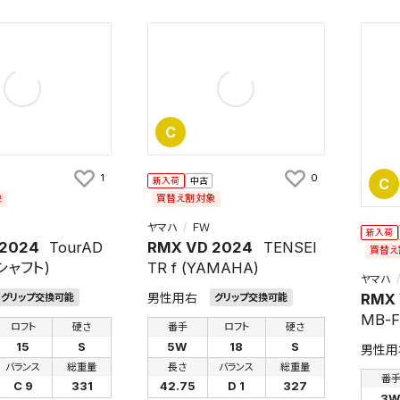
C
1
0
C
新入荷
中古
象
買替え割対象
ヤマハ
ＦＷ
新入荷
 2024
TourAD
RMX VD 2024
TENSEI
買替え
リシャフト)
TR f (YAMAHA)
ヤマハ
RMX 
男性用右
グリップ交換可能
グリップ交換可能
MB-
ロフト
硬さ
番手
ロフト
硬さ
15
S
5W
18
S
男性用
バランス
総重量
長さ
バランス
総重量
番
C 9
331
42.75
D 1
327
3