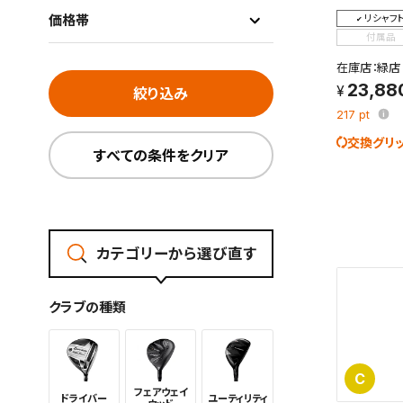
価格帯
リシャフ
付属品
在庫店：緑店
23,88
絞り込み
217
pt
交換グリ
すべての条件をクリア
カテゴリーから選び直す
クラブの種類
C
フェアウェイ
ドライバー
ユーティリ
ティ