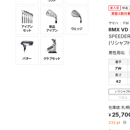
ウッド
新入荷
中古
買替え割対
ヤマハ
ＦＷ
アイアン
単品
ウェッジ
RMX VD
セット
アイアン
SPEEDER
(リシャフト
男性用右
パター
クラブセット
番手
7W
長さ
42
リシャフ
付属品
在庫店：札幌
25,70
233
pt