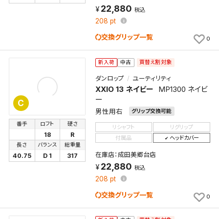
22,880
税込
208
pt
交換グリップ一覧
0
買替え割対象
新入荷
中古
ダンロップ
ユーティリティ
XXIO 13 ネイビー
MP1300 ネイビ
ー
C
男性用右
グリップ交換可能
番手
ロフト
硬さ
リシャフト
リグリップ
18
R
付属品
ヘッドカバー
長さ
バランス
総重量
在庫店：成田美郷台店
40.75
D 1
317
22,880
税込
208
pt
交換グリップ一覧
0