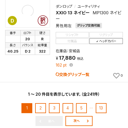
ダンロップ
ユーティリティ
XXIO 13 ネイビー
MP1300 ネイビ
ー
D
男性用左
グリップ交換可能
番手
ロフト
硬さ
リシャフト
リグリップ
20
R
付属品
ヘッドカバー
長さ
バランス
総重量
在庫店：安城店
40.25
D 2
322
17,880
税込
162
pt
交換グリップ一覧
0
1 ～ 20 件目を表示しています。（全241件）
…
1
2
3
4
5
13
次へ
前へ