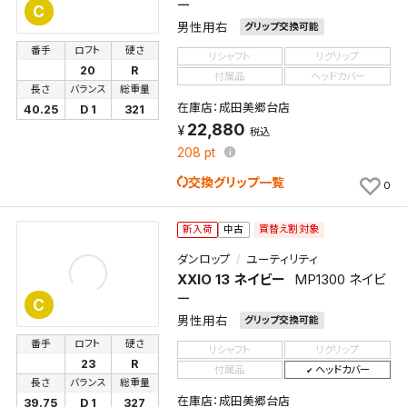
ー
C
男性用右
グリップ交換可能
番手
ロフト
硬さ
リシャフト
リグリップ
20
R
付属品
ヘッドカバー
長さ
バランス
総重量
在庫店：成田美郷台店
40.25
D 1
321
22,880
税込
208
pt
交換グリップ一覧
0
買替え割対象
新入荷
中古
ダンロップ
ユーティリティ
XXIO 13 ネイビー
MP1300 ネイビ
ー
C
男性用右
グリップ交換可能
番手
ロフト
硬さ
リシャフト
リグリップ
23
R
付属品
ヘッドカバー
長さ
バランス
総重量
在庫店：成田美郷台店
39.75
D 1
327