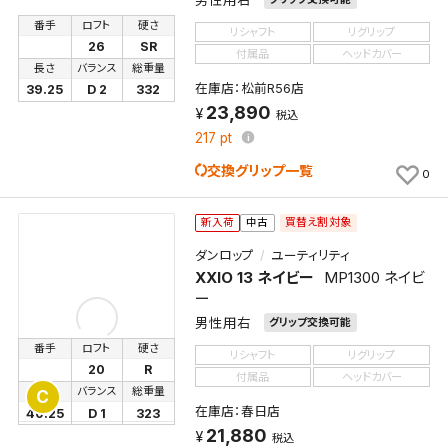
番手
ロフト
硬さ
リシャフト
リグリップ
26
SR
付属品
ヘッドカバー
長さ
バランス
総重量
在庫店：松前R56店
39.25
D 2
332
23,890
税込
217
pt
交換グリップ一覧
0
買替え割対象
新入荷
中古
ダンロップ
ユーティリティ
XXIO 13 ネイビー
MP1300 ネイビ
ー
男性用右
グリップ交換可能
番手
ロフト
硬さ
リシャフト
リグリップ
20
R
付属品
ヘッドカバー
長さ
バランス
総重量
C
在庫店：春日店
40.25
D 1
323
21,880
税込