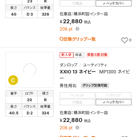
23
R
付属品
ヘッドカバー
長さ
バランス
総重量
在庫店：横浜町田インター店
40
D 3
326
22,880
税込
208
pt
交換グリップ一覧
0
買替え割対象
新入荷
中古
ダンロップ
ユーティリティ
XXIO 13 ネイビー
MP1300 ネイビ
ー
C
男性用右
グリップ交換可能
番手
ロフト
硬さ
リシャフト
リグリップ
20
R
付属品
ヘッドカバー
長さ
バランス
総重量
在庫店：横浜町田インター店
40.5
D 2
324
22,880
税込
208
pt