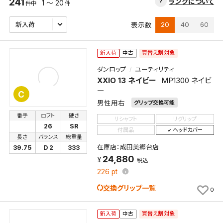
241
ランクについて
1 ～ 20
件中
件
20
40
60
表示数
買替え割対象
新入荷
中古
ダンロップ
ユーティリティ
XXIO 13 ネイビー
MP1300 ネイビ
ー
C
男性用右
グリップ交換可能
番手
ロフト
硬さ
リシャフト
リグリップ
26
SR
付属品
ヘッドカバー
長さ
バランス
総重量
在庫店：成田美郷台店
39.75
D 2
333
24,880
税込
226
pt
交換グリップ一覧
0
買替え割対象
新入荷
中古