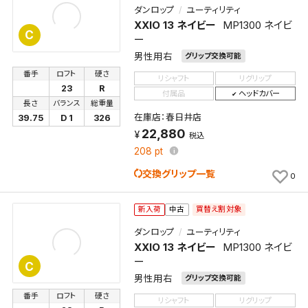
ダンロップ
ユーティリティ
XXIO 13 ネイビー
MP1300 ネイビ
C
ー
男性用右
グリップ交換可能
番手
ロフト
硬さ
リシャフト
リグリップ
23
R
付属品
ヘッドカバー
長さ
バランス
総重量
在庫店：春日井店
39.75
D 1
326
22,880
税込
208
pt
交換グリップ一覧
0
買替え割対象
新入荷
中古
ダンロップ
ユーティリティ
XXIO 13 ネイビー
MP1300 ネイビ
ー
C
男性用右
グリップ交換可能
番手
ロフト
硬さ
リシャフト
リグリップ