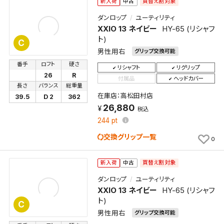
買替え割対象
新入荷
中古
ダンロップ
ユーティリティ
XXIO 13 ネイビー
HY-65 (リシャフ
ト)
C
男性用右
グリップ交換可能
番手
ロフト
硬さ
リシャフト
リグリップ
26
R
付属品
ヘッドカバー
長さ
バランス
総重量
在庫店：高松田村店
39.5
D 2
362
26,880
税込
244
pt
交換グリップ一覧
0
買替え割対象
新入荷
中古
ダンロップ
ユーティリティ
XXIO 13 ネイビー
HY-65 (リシャフ
ト)
C
男性用右
グリップ交換可能