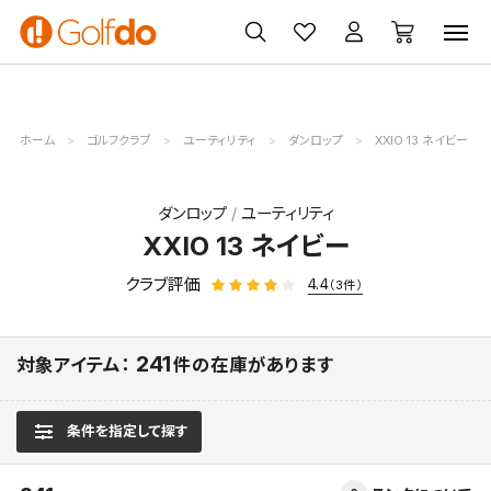
ゴルフ
ゴルフ用品
買取
クーポン
クラブ
ウェア
無料査定
一覧
ホーム
ゴルフクラブ
ユーティリティ
ダンロップ
XXIO 13 ネイビー
ダンロップ
ユーティリティ
XXIO 13 ネイビー
クラブ評価
4.4
（3件）
241
対象アイテム：
件の在庫があります
条件を指定して探す