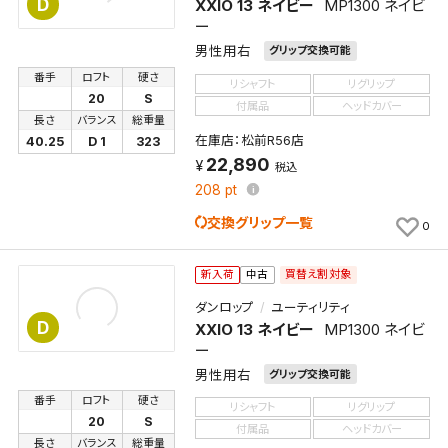
D
XXIO 13 ネイビー
MP1300 ネイビ
保存する
ー
男性用右
グリップ交換可能
キャンセル
番手
ロフト
硬さ
リシャフト
リグリップ
20
S
付属品
ヘッドカバー
長さ
バランス
総重量
在庫店：松前R56店
40.25
D 1
323
22,890
税込
208
pt
交換グリップ一覧
0
買替え割対象
新入荷
中古
ダンロップ
ユーティリティ
D
XXIO 13 ネイビー
MP1300 ネイビ
ー
男性用右
グリップ交換可能
番手
ロフト
硬さ
リシャフト
リグリップ
20
S
付属品
ヘッドカバー
長さ
バランス
総重量