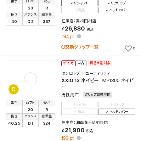
番手
ロフト
硬さ
リシャフト
リグリップ
23
R
付属品
ヘッドカバー
長さ
バランス
総重量
在庫店：高松田村店
40
D 2
357
26,880
税込
244
pt
交換グリップ一覧
0
買替え割対象
新入荷
中古
ダンロップ
ユーティリティ
XXIO 13 ネイビー
MP1300 ネイビ
ー
C
男性用右
グリップ交換可能
検索条件を保存
番手
ロフト
硬さ
リシャフト
リグリップ
20
R
付属品
ヘッドカバー
長さ
バランス
総重量
この検索条件をマイページ内「保存検索条件一覧」に
在庫店：湘南茅ヶ崎R1号店
40.25
D 1
324
保存します。
21,900
税込
よく探す商品を、毎回条件指定することなく簡単に開
199
pt