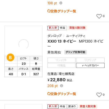
198
pt
交換グリップ一覧
0
買替え割対象
新入荷
中古
ダンロップ
ユーティリティ
XXIO 13 ネイビー
MP1300 ネイビ
ー
男性用右
グリップ交換可能
B
番手
ロフト
硬さ
リシャフト
リグリップ
23
R
付属品
ヘッドカバー
長さ
バランス
総重量
在庫店：環七練馬店
40
D 1
327
22,880
税込
208
pt
交換グリップ一覧
0
買替え割対象
新入荷
中古
訳あり