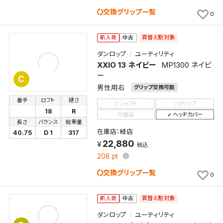
くことができます。
交換グリップ一覧
0
検索条件
買替え割対象
新入荷
中古
ダンロップ
ユーティリティ
XXIO 13 ネイビー
MP1300 ネイビ
検索条件を保存
ー
C
男性用右
グリップ交換可能
新着通知
検索条件を保存しました。
番手
ロフト
硬さ
リシャフト
リグリップ
18
R
これまで保存した検索条件は、マイページの「保存検
付属品
ヘッドカバー
長さ
バランス
総重量
新着通知を「する」にすると、この条件に一致する商品
索条件一覧」で確認できます。
在庫店：緑店
40.75
D 1
317
が入荷した際に、メール及びお客様のアカウント内の
22,880
税込
「お知らせ」で通知します。
208
pt
保存された検索条件は変更できません。
交換グリップ一覧
0
条件を変更したい場合は、マイページの「保存検索条
件一覧」から画面を表示し、条件を変更の上、保存し直
買替え割対象
新入荷
中古
してください。
ダンロップ
ユーティリティ