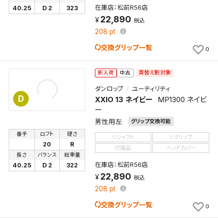
在庫店：松前R56店
40.25
D 2
323
22,890
税込
208
pt
交換グリップ一覧
0
買替え割対象
新入荷
中古
ダンロップ
ユーティリティ
D
XXIO 13 ネイビー
MP1300 ネイビ
ー
男性用左
グリップ交換可能
番手
ロフト
硬さ
リシャフト
リグリップ
20
R
付属品
ヘッドカバー
長さ
バランス
総重量
在庫店：松前R56店
40.25
D 2
322
22,890
税込
208
pt
交換グリップ一覧
0