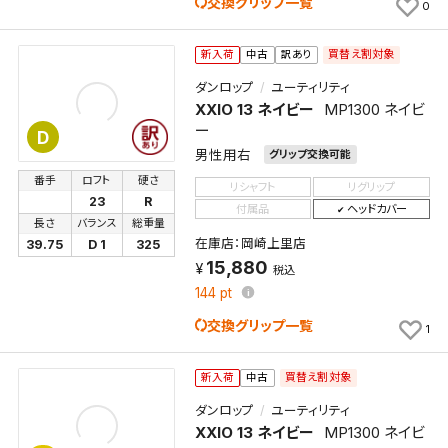
交換グリップ一覧
0
買替え割対象
新入荷
中古
訳あり
ダンロップ
ユーティリティ
XXIO 13 ネイビー
MP1300 ネイビ
ー
D
男性用右
グリップ交換可能
番手
ロフト
硬さ
リシャフト
リグリップ
23
R
付属品
ヘッドカバー
長さ
バランス
総重量
在庫店：岡崎上里店
39.75
D 1
325
15,880
税込
144
pt
交換グリップ一覧
1
買替え割対象
新入荷
中古
ダンロップ
ユーティリティ
XXIO 13 ネイビー
MP1300 ネイビ