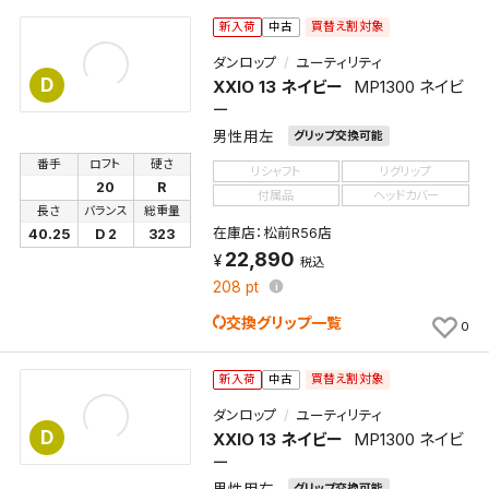
買替え割対象
新入荷
中古
ダンロップ
ユーティリティ
D
XXIO 13 ネイビー
MP1300 ネイビ
ー
男性用左
グリップ交換可能
番手
ロフト
硬さ
リシャフト
リグリップ
20
R
付属品
ヘッドカバー
長さ
バランス
総重量
在庫店：松前R56店
40.25
D 2
323
22,890
税込
208
pt
交換グリップ一覧
0
買替え割対象
新入荷
中古
ダンロップ
ユーティリティ
D
XXIO 13 ネイビー
MP1300 ネイビ
ー
男性用右
グリップ交換可能