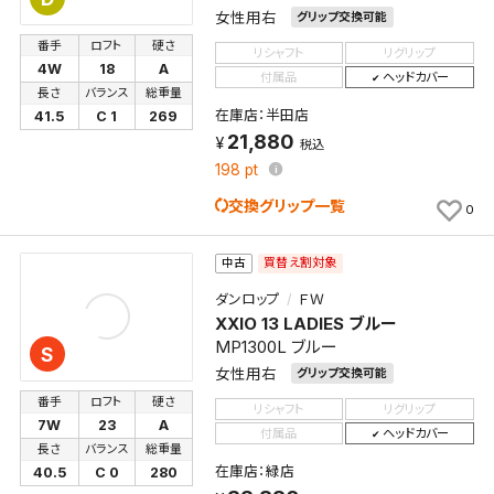
女性用右
グリップ交換可能
番手
ロフト
硬さ
リシャフト
リグリップ
4W
18
A
付属品
ヘッドカバー
長さ
バランス
総重量
在庫店：半田店
41.5
C 1
269
21,880
税込
198
pt
交換グリップ一覧
0
買替え割対象
中古
ダンロップ
ＦＷ
XXIO 13 LADIES ブルー
MP1300L ブルー
S
女性用右
グリップ交換可能
番手
ロフト
硬さ
リシャフト
リグリップ
7W
23
A
付属品
ヘッドカバー
長さ
バランス
総重量
在庫店：緑店
40.5
C 0
280