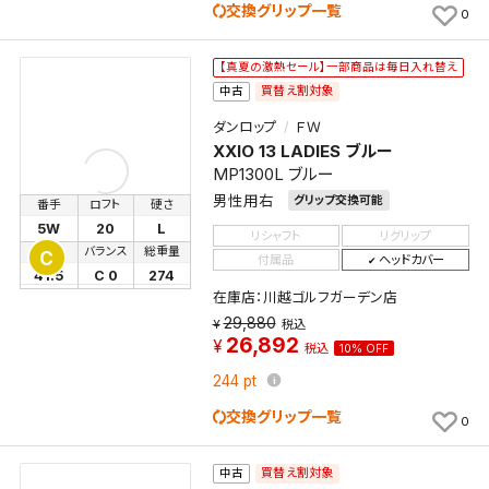
交換グリップ一覧
0
この検索条件をマイページ内「保存検索条件一覧」に
【真夏の激熱セール】一部商品は毎日入れ替え
保存します。
買替え割対象
中古
よく探す商品を、毎回条件指定することなく簡単に開
ダンロップ
ＦＷ
くことができます。
XXIO 13 LADIES ブルー
MP1300L ブルー
検索条件
男性用右
グリップ交換可能
番手
ロフト
硬さ
5W
20
L
リシャフト
リグリップ
長さ
バランス
総重量
C
付属品
ヘッドカバー
41.5
C 0
274
検索条件を保存
在庫店：川越ゴルフガーデン店
29,880
税込
新着通知
26,892
検索条件を保存しました。
税込
10% OFF
これまで保存した検索条件は、マイページの「保存検
244
pt
新着通知を「する」にすると、この条件に一致する商品
索条件一覧」で確認できます。
交換グリップ一覧
0
が入荷した際に、メール及びお客様のアカウント内の
「お知らせ」で通知します。
買替え割対象
中古