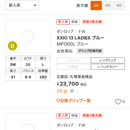
20
40
60
表示数
買替え割対象
新入荷
中古
ダンロップ
ＦＷ
XXIO 13 LADIES ブルー
MP1300L ブルー
D
女性用右
グリップ交換可能
番手
ロフト
硬さ
リシャフト
リグリップ
5W
20
L
付属品
ヘッドカバー
長さ
バランス
総重量
在庫店：札幌東苗穂店
41
B 9
283
23,700
税込
215
pt
交換グリップ一覧
0
買替え割対象
新入荷
中古
ダンロップ
ＦＷ