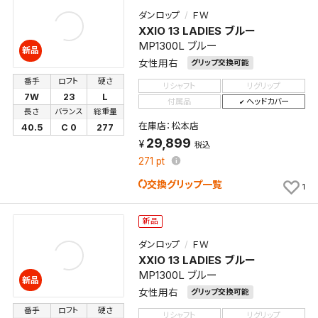
ダンロップ
ＦＷ
XXIO 13 LADIES ブルー
MP1300L ブルー
新品
女性用右
グリップ交換可能
番手
ロフト
硬さ
リシャフト
リグリップ
7W
23
L
付属品
ヘッドカバー
長さ
バランス
総重量
在庫店：松本店
40.5
C 0
277
29,899
税込
271
pt
交換グリップ一覧
1
新品
ダンロップ
ＦＷ
XXIO 13 LADIES ブルー
MP1300L ブルー
新品
女性用右
グリップ交換可能
番手
ロフト
硬さ
リシャフト
リグリップ