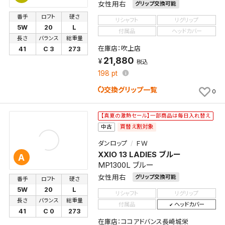
女性用右
グリップ交換可能
番手
ロフト
硬さ
リシャフト
リグリップ
5W
20
L
付属品
ヘッドカバー
長さ
バランス
総重量
在庫店：吹上店
41
C 3
273
21,880
税込
198
pt
交換グリップ一覧
0
【真夏の激熱セール】一部商品は毎日入れ替え
買替え割対象
中古
ダンロップ
ＦＷ
XXIO 13 LADIES ブルー
A
MP1300L ブルー
女性用右
グリップ交換可能
番手
ロフト
硬さ
5W
20
L
リシャフト
リグリップ
長さ
バランス
総重量
付属品
ヘッドカバー
41
C 0
273
在庫店：ココアドバンス長崎城栄