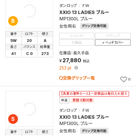
保存された検索条件は変更できません。
ダンロップ
ＦＷ
条件を変更したい場合は、マイページの「保存検索条
XXIO 13 LADIES ブルー
件一覧」から画面を表示し、条件を変更の上、保存し直
MP1300L ブルー
B
してください。
女性用右
グリップ交換可能
番手
ロフト
硬さ
リシャフト
リグリップ
5W
20
A
保存する
付属品
ヘッドカバー
長さ
バランス
総重量
在庫店：長久手店
41
C 0
273
キャンセル
27,880
税込
253
pt
交換グリップ一覧
0
【真夏の激熱セール】一部商品は毎日入れ替え
買替え割対象
中古
ダンロップ
ＦＷ
XXIO 13 LADIES ブルー
S
MP1300L ブルー
女性用右
グリップ交換可能
番手
ロフト
硬さ