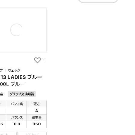
1
プ
ウェッジ
 13 LADIES ブルー
300L ブルー
右
グリップ交換可能
ト
バンス角
硬さ
A
さ
バランス
総重量
75
B 9
350
シャフト
リグリップ