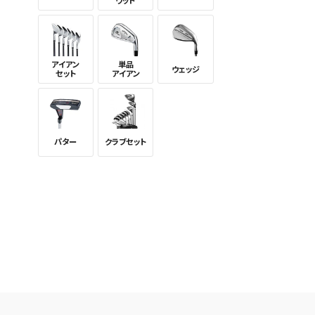
ウッド
新着通
検索条件
これまで
新着通知
のアカウ
アイアン
単品
ウェッジ
セット
アイアン
保存さ
条件を
の上、
パター
クラブセット