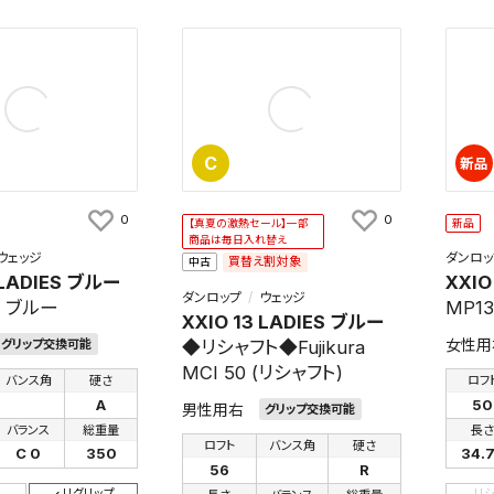
C
新品
0
0
【真夏の激熱セール】一部
新品
商品は毎日入れ替え
ウェッジ
ダンロッ
買替え割対象
中古
 LADIES ブルー
XXIO
ダンロップ
ウェッジ
L ブルー
MP1
XXIO 13 LADIES ブルー
女性用
グリップ交換可能
◆リシャフト◆Fujikura
MCI 50 (リシャフト)
バンス角
硬さ
ロフ
A
50
男性用右
グリップ交換可能
バランス
総重量
長
ロフト
バンス角
硬さ
C 0
350
34.
56
R
リグリップ
リ