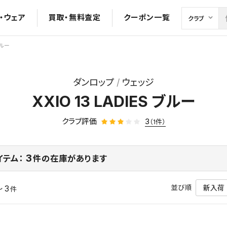
・ウェア
買取・無料査定
クーポン一覧
ブルー
ダンロップ
ウェッジ
XXIO 13 LADIES ブルー
クラブ評価
3
（1件）
3
イテム：
件の在庫があります
並び順
～ 3
件