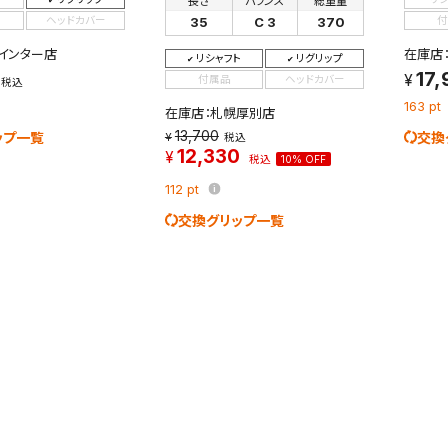
長さ
バランス
総重量
ヘッドカバー
付
35
C 3
370
インター店
在庫店
リシャフト
リグリップ
17,
付属品
ヘッドカバー
税込
163
pt
在庫店：札幌厚別店
13,700
ップ一覧
交換
税込
12,330
税込
10% OFF
検索条件を保存
112
pt
交換グリップ一覧
条件をマイページ内「保存検索条件一覧」に保存します。
商品を、毎回条件指定することなく簡単に開くことができます。
件
検索条件を保存