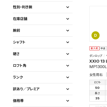
性別・利き腕
在庫店舗
腕前
D
シャフト
新入荷
中古
硬さ
ダンロップ
XXIO 13
ロフト角
MP1300
女性用右
ランク
ロフト
50
訳あり／プレミア
長さ
35
価格帯
リシャフト