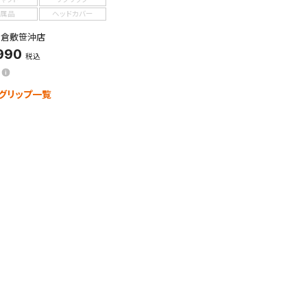
属品
ヘッドカバー
：倉敷笹沖店
990
税込
グリップ一覧