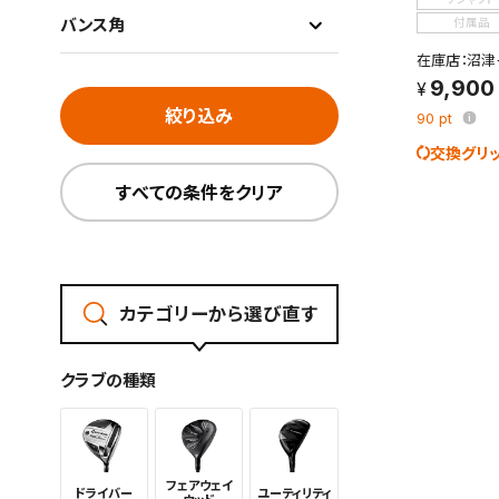
バンス角
付属品
在庫店：沼津
9,900
絞り込み
90
pt
交換グリ
すべての条件をクリア
この検索
よく探す
カテゴリーから選び直す
検索条
クラブの種類
フェアウェイ
ドライバー
ユーティリ
ティ