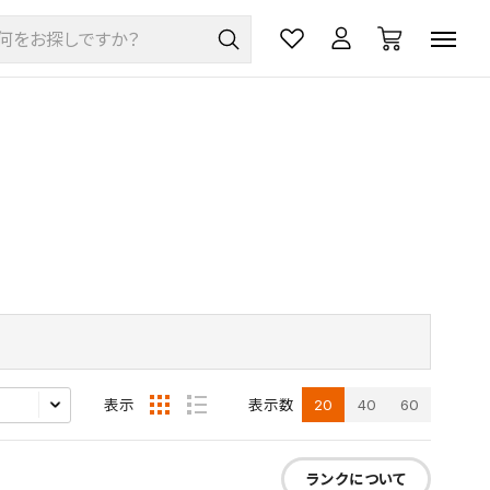
20
40
60
表示
表示数
ランクについて