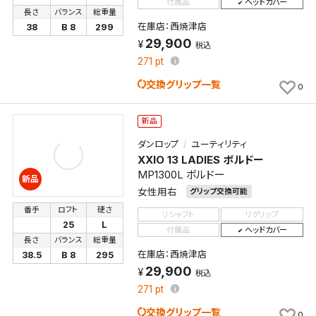
付属品
ヘッドカバー
長さ
バランス
総重量
在庫店：西焼津店
38
B 8
299
29,900
税込
271
pt
交換グリップ一覧
0
新品
ダンロップ
ユーティリティ
XXIO 13 LADIES ボルドー
MP1300L ボルドー
新品
女性用右
グリップ交換可能
番手
ロフト
硬さ
リシャフト
リグリップ
25
L
付属品
ヘッドカバー
長さ
バランス
総重量
在庫店：西焼津店
38.5
B 8
295
29,900
税込
271
pt
交換グリップ一覧
0