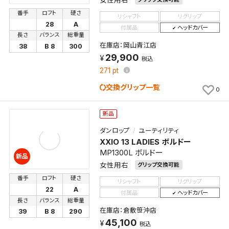
女性用右
保存します。
番手
ロフト
硬さ
リシャフト
リグリップ
よく探す商品を、毎回条件指定することなく簡単に開
28
A
付属品
ヘッドカバー
くことができます。
長さ
バランス
総重量
在庫店：岡山青江店
38
B 8
300
29,900
検索条件
税込
271
pt
交換グリップ一覧
0
検索条件を保存
新品
ダンロップ
ユーティリティ
新着通知
検索条件を保存しました。
XXIO 13 LADIES ボルドー
これまで保存した検索条件は、マイページの「保存検
MP1300L ボルドー
新品
新着通知を「する」にすると、この条件に一致する商品
索条件一覧」で確認できます。
女性用右
グリップ交換可能
が入荷した際に、メール及びお客様のアカウント内の
番手
ロフト
硬さ
リシャフト
リグリップ
「お知らせ」で通知します。
22
A
付属品
ヘッドカバー
長さ
バランス
総重量
保存された検索条件は変更できません。
在庫店：倉敷笹沖店
39
B 8
290
条件を変更したい場合は、マイページの「保存検索条
45,100
税込