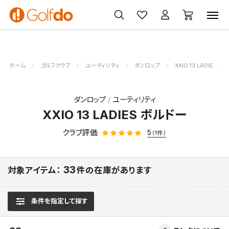
ゴルフ
ゴルフ用品
買取
クーポン
クラブ
ウェア
無料査定
一覧
ホーム
ゴルフクラブ
ユーティリティ
ダンロップ
XXIO 13 LADIES ボルドー
ダンロップ
ユーティリティ
XXIO 13 LADIES ボルドー
クラブ評価
5
（1件）
33
対象アイテム：
件の在庫があります
条件を指定して探す