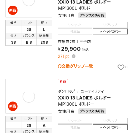
XXIO 13 LADIES ボルドー
MP1300L ボルドー
新品
女性用右
グリップ交換可能
番手
ロフト
硬さ
リシャフト
リグリップ
28
L
付属品
ヘッドカバー
長さ
バランス
総重量
在庫店：福山王子店
38
B 8
298
29,900
税込
271
pt
交換グリップ一覧
0
新品
ダンロップ
ユーティリティ
XXIO 13 LADIES ボルドー
MP1300L ボルドー
新品
女性用右
グリップ交換可能
番手
ロフト
硬さ
リシャフト
リグリップ
28
A
付属品
ヘッドカバー
長さ
バランス
総重量