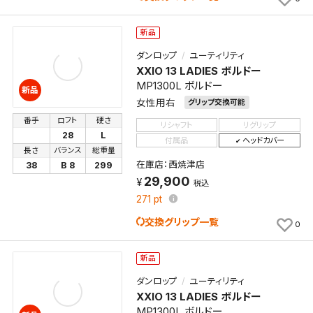
新品
ダンロップ
ユーティリティ
XXIO 13 LADIES ボルドー
MP1300L ボルドー
新品
女性用右
グリップ交換可能
番手
ロフト
硬さ
リシャフト
リグリップ
28
L
付属品
ヘッドカバー
長さ
バランス
総重量
在庫店：西焼津店
38
B 8
299
29,900
税込
271
pt
交換グリップ一覧
0
新品
ダンロップ
ユーティリティ
XXIO 13 LADIES ボルドー
MP1300L ボルドー