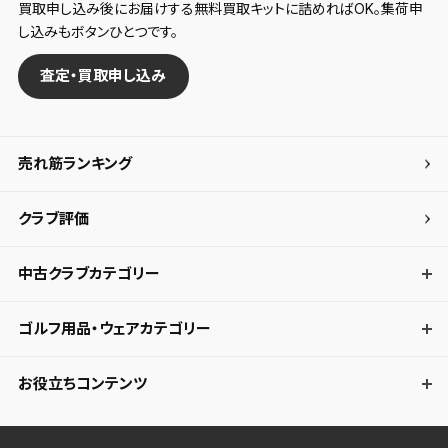
買取申し込み後にお届けする無料買取キットに詰めればOK。集荷申
し込みもボタンひとつです。
査定・買取申し込み
売れ筋ランキング
クラブ評価
中古クラブカテゴリー
ゴルフ用品・ウェアカテゴリー
お役立ちコンテンツ