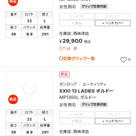
新品
女性用右
グリップ交換可能
番手
ロフト
硬さ
リシャフト
リグリップ
22
L
付属品
ヘッドカバー
長さ
バランス
総重量
在庫店：西焼津店
39
B 8
291
29,900
税込
271
pt
交換グリップ一覧
0
新品
ダンロップ
ユーティリティ
XXIO 13 LADIES ボルドー
MP1300L ボルドー
新品
女性用右
グリップ交換可能
番手
ロフト
硬さ
リシャフト
リグリップ
22
L
付属品
ヘッドカバー
長さ
バランス
総重量
在庫店：西焼津店
39
B 8
291