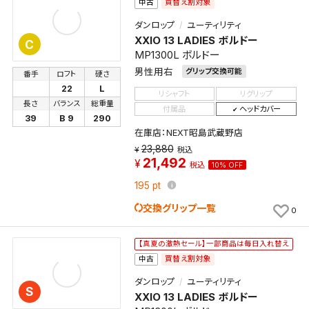
買替え割対象
中古
ダンロップ
ユーティリティ
XXIO 13 LADIES ボルドー
C
MP1300L ボルドー
男性用右
グリップ交換可能
番手
ロフト
硬さ
22
L
リシャフト
リグリップ
長さ
バランス
総重量
付属品
ヘッドカバー
39
B 9
290
在庫店：NEXT昭島武蔵野店
23,880
税込
21,492
税込
10% OFF
195
pt
交換グリップ一覧
0
【真夏の激熱セール】一部商品は毎日入れ替え
買替え割対象
中古
ダンロップ
ユーティリティ
S
XXIO 13 LADIES ボルドー