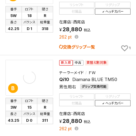
リシャフト
リグリップ
番手
ロフト
硬さ
付属品
ヘッドカバー
5W
18
R
在庫店：西尾店
長さ
バランス
総重量
28,880
42.25
D 1
318
税込
262
pt
交換グリップ一覧
1
買替え割対象
新入荷
中古
テーラーメイド
ＦＷ
Qi10
Diamana BLUE TM50
男性用右
グリップ交換可能
B
リシャフト
リグリップ
番手
ロフト
硬さ
付属品
ヘッドカバー
3W
15
R
在庫店：西尾店
長さ
バランス
総重量
28,880
43.25
D 0
311
税込
262
pt