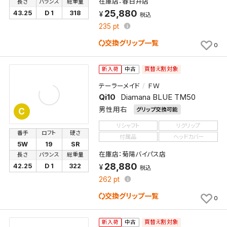
在庫店：春日井店
長さ
バランス
総重量
25,880
43.25
D 1
318
税込
235
pt
交換グリップ一覧
0
買替え割対象
新入荷
中古
テーラーメイド
ＦＷ
Qi10
Diamana BLUE TM50
男性用右
グリップ交換可能
C
リシャフト
リグリップ
番手
ロフト
硬さ
付属品
ヘッドカバー
5W
19
SR
在庫店：菊陽バイパス店
長さ
バランス
総重量
28,880
42.25
D 1
322
税込
262
pt
交換グリップ一覧
0
買替え割対象
新入荷
中古