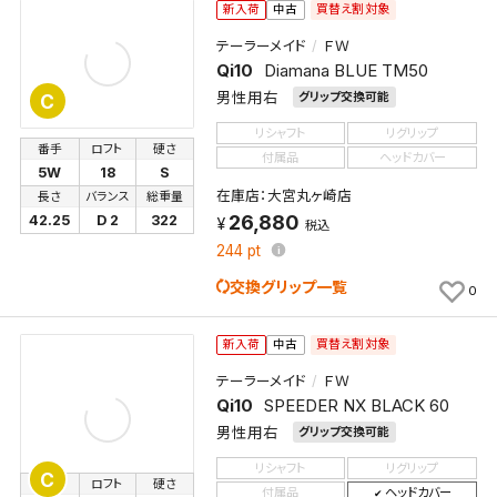
買替え割対象
新入荷
中古
テーラーメイド
ＦＷ
Qi10
Diamana BLUE TM50
男性用右
グリップ交換可能
C
リシャフト
リグリップ
番手
ロフト
硬さ
付属品
ヘッドカバー
5W
18
S
在庫店：大宮丸ヶ崎店
長さ
バランス
総重量
26,880
42.25
D 2
322
税込
244
pt
交換グリップ一覧
0
買替え割対象
新入荷
中古
テーラーメイド
ＦＷ
Qi10
SPEEDER NX BLACK 60
男性用右
グリップ交換可能
リシャフト
リグリップ
C
番手
ロフト
硬さ
付属品
ヘッドカバー