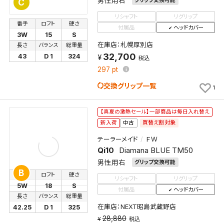
男性用右
グリップ交換可能
C
リシャフト
リグリップ
番手
ロフト
硬さ
付属品
ヘッドカバー
3W
15
S
在庫店：札幌厚別店
長さ
バランス
総重量
32,700
43
D 1
324
税込
297
pt
交換グリップ一覧
1
【真夏の激熱セール】一部商品は毎日入れ替え
買替え割対象
新入荷
中古
テーラーメイド
ＦＷ
Qi10
Diamana BLUE TM50
男性用右
グリップ交換可能
B
番手
ロフト
硬さ
リシャフト
リグリップ
5W
18
S
付属品
ヘッドカバー
長さ
バランス
総重量
在庫店：NEXT昭島武蔵野店
42.25
D 1
325
28,880
税込