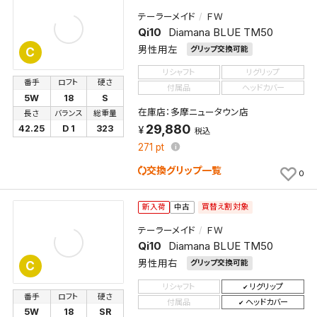
テーラーメイド
ＦＷ
Qi10
Diamana BLUE TM50
男性用左
グリップ交換可能
C
リシャフト
リグリップ
番手
ロフト
硬さ
付属品
ヘッドカバー
5W
18
S
在庫店：多摩ニュータウン店
長さ
バランス
総重量
29,880
42.25
D 1
323
税込
271
pt
交換グリップ一覧
0
買替え割対象
新入荷
中古
テーラーメイド
ＦＷ
Qi10
Diamana BLUE TM50
男性用右
グリップ交換可能
C
リシャフト
リグリップ
番手
ロフト
硬さ
付属品
ヘッドカバー
5W
18
SR