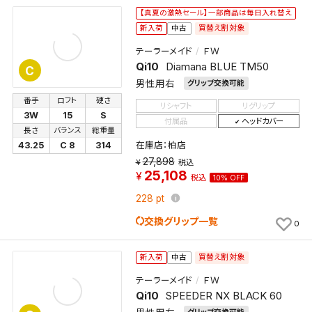
【真夏の激熱セール】一部商品は毎日入れ替え
買替え割対象
新入荷
中古
テーラーメイド
ＦＷ
Qi10
Diamana BLUE TM50
C
男性用右
グリップ交換可能
番手
ロフト
硬さ
リシャフト
リグリップ
3W
15
S
付属品
ヘッドカバー
長さ
バランス
総重量
在庫店：柏店
43.25
C 8
314
27,898
税込
25,108
税込
10% OFF
228
pt
交換グリップ一覧
0
買替え割対象
新入荷
中古
テーラーメイド
ＦＷ
Qi10
SPEEDER NX BLACK 60