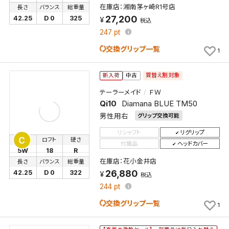
在庫店：湘南茅ヶ崎R1号店
長さ
バランス
総重量
27,200
42.25
D 0
325
税込
247
pt
交換グリップ一覧
1
買替え割対象
新入荷
中古
テーラーメイド
ＦＷ
Qi10
Diamana BLUE TM50
男性用右
グリップ交換可能
リシャフト
リグリップ
C
番手
ロフト
硬さ
付属品
ヘッドカバー
5W
18
R
在庫店：花小金井店
長さ
バランス
総重量
26,880
42.25
D 0
322
税込
244
pt
交換グリップ一覧
1