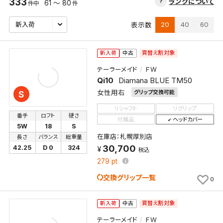
333
ランクについて
61 ～ 80
件中
件
20
40
60
表示数
買替え割対象
新入荷
中古
テーラーメイド
ＦＷ
Qi10
Diamana BLUE TM50
女性用右
グリップ交換可能
S
リシャフト
リグリップ
番手
ロフト
硬さ
付属品
ヘッドカバー
5W
18
S
在庫店：札幌厚別店
長さ
バランス
総重量
30,700
42.25
D 0
324
税込
279
pt
交換グリップ一覧
0
買替え割対象
新入荷
中古
テーラーメイド
ＦＷ