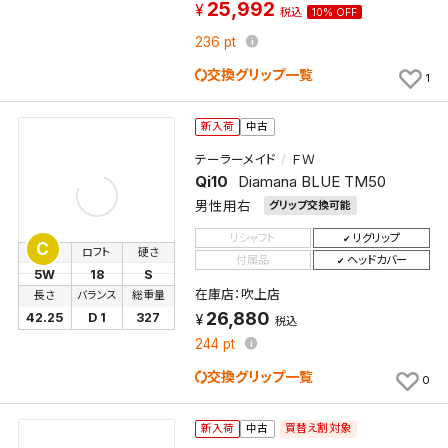
25,992
税込
10% OFF
236
pt
交換グリップ一覧
1
新入荷
中古
テーラーメイド
ＦＷ
Qi10
Diamana BLUE TM50
検索条件を保存
男性用右
グリップ交換可能
リシャフト
リグリップ
C
この検索条件をマイページ内「保存検索条件一覧」に
番手
ロフト
硬さ
付属品
ヘッドカバー
5W
18
S
保存します。
在庫店：吹上店
長さ
バランス
総重量
よく探す商品を、毎回条件指定することなく簡単に開
26,880
42.25
D 1
327
税込
くことができます。
244
pt
検索条件
交換グリップ一覧
0
買替え割対象
新入荷
中古