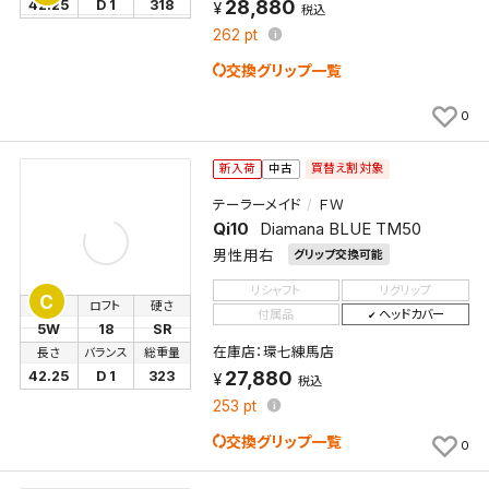
28,880
42.25
D 1
318
税込
262
pt
交換グリップ一覧
0
買替え割対象
新入荷
中古
テーラーメイド
ＦＷ
Qi10
Diamana BLUE TM50
男性用右
グリップ交換可能
リシャフト
リグリップ
C
番手
ロフト
硬さ
付属品
ヘッドカバー
5W
18
SR
在庫店：環七練馬店
長さ
バランス
総重量
27,880
42.25
D 1
323
税込
253
pt
交換グリップ一覧
0