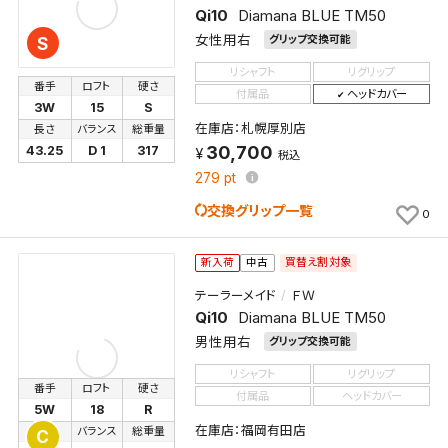
Qi10
Diamana BLUE TM50
女性用右
グリップ交換可能
S
リシャフト
リグリップ
番手
ロフト
硬さ
付属品
ヘッドカバー
3W
15
S
在庫店：札幌厚別店
長さ
バランス
総重量
30,700
43.25
D 1
317
税込
279
pt
交換グリップ一覧
0
買替え割対象
新入荷
中古
テーラーメイド
ＦＷ
Qi10
Diamana BLUE TM50
男性用右
グリップ交換可能
リシャフト
リグリップ
番手
ロフト
硬さ
付属品
ヘッドカバー
5W
18
R
在庫店：福岡有田店
長さ
バランス
総重量
C