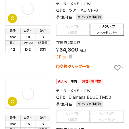
テーラーメイド
ＦＷ
検索条件を保存
Qi10
ツアーAD VF-6
男性用右
グリップ交換可能
C
新着通知
検索条件を保存しました。
リシャフト
リグリップ
これまで保存した検索条件は、マイページの「保存検
番手
ロフト
硬さ
付属品
ヘッドカバー
新着通知を「する」にすると、この条件に一致する商品
索条件一覧」で確認できます。
5W
18
S
が入荷した際に、メール及びお客様のアカウント内の
在庫店：美里店
長さ
バランス
総重量
34,300
「お知らせ」で通知します。
42
D 2
331
税込
311
pt
保存された検索条件は変更できません。
交換グリップ一覧
4
条件を変更したい場合は、マイページの「保存検索条
件一覧」から画面を表示し、条件を変更の上、保存し直
買替え割対象
してください。
新入荷
中古
テーラーメイド
ＦＷ
Qi10
Diamana BLUE TM50
保存する
C
男性用右
グリップ交換可能
キャンセル
リシャフト
リグリップ
番手
ロフト
硬さ
付属品
ヘッドカバー
3W
15
S