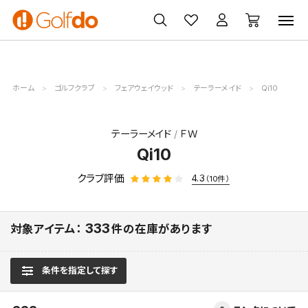
ゴルフ
ゴルフ用品
買取
クーポン
クラブ
ウェア
無料査定
一覧
ホーム
ゴルフクラブ
フェアウェイウッド
テーラーメイド
Qi10
テーラーメイド
ＦＷ
Qi10
クラブ評価
4.3
（10件）
333
対象アイテム：
件の在庫があります
条件を指定して探す