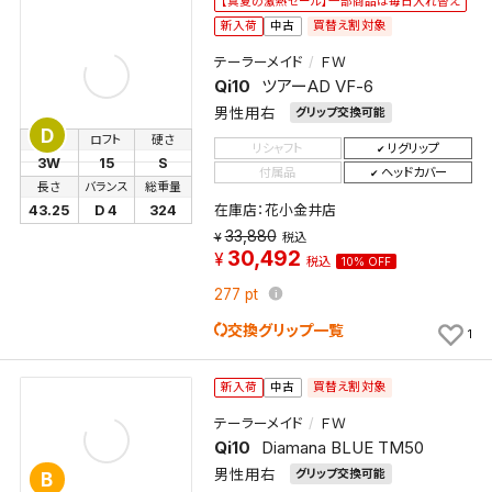
【真夏の激熱セール】一部商品は毎日入れ替え
買替え割対象
新入荷
中古
テーラーメイド
ＦＷ
Qi10
ツアーAD VF-6
男性用右
グリップ交換可能
D
番手
ロフト
硬さ
リシャフト
リグリップ
3W
15
S
付属品
ヘッドカバー
長さ
バランス
総重量
在庫店：花小金井店
43.25
D 4
324
33,880
税込
30,492
税込
10% OFF
277
pt
交換グリップ一覧
1
買替え割対象
新入荷
中古
テーラーメイド
ＦＷ
Qi10
Diamana BLUE TM50
男性用右
グリップ交換可能
B