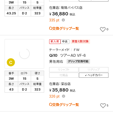
3W
15
S
在庫店：菊陽バイパス店
長さ
バランス
総重量
36,880
43.25
D 2
323
税込
335
pt
交換グリップ一覧
0
買替え割対象
新入荷
中古
テーラーメイド
ＦＷ
Qi10
ツアーAD VF-6
男性用右
グリップ交換可能
C
リシャフト
リグリップ
番手
ロフト
硬さ
付属品
ヘッドカバー
3W
15
S
在庫店：深谷店
長さ
バランス
総重量
35,880
43
D 2
323
税込
326
pt
交換グリップ一覧
5