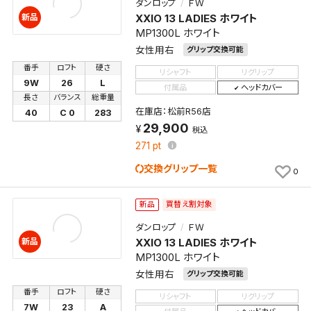
ダンロップ
ＦＷ
XXIO 13 LADIES ホワイト
新品
MP1300L ホワイト
女性用右
グリップ交換可能
番手
ロフト
硬さ
リシャフト
リグリップ
9W
26
L
付属品
ヘッドカバー
長さ
バランス
総重量
在庫店：松前R56店
40
C 0
283
29,900
税込
271
pt
交換グリップ一覧
0
買替え割対象
新品
ダンロップ
ＦＷ
XXIO 13 LADIES ホワイト
新品
MP1300L ホワイト
女性用右
グリップ交換可能
番手
ロフト
硬さ
リシャフト
リグリップ
7W
23
A