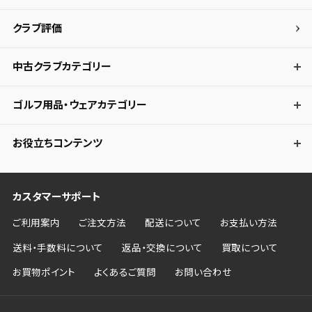
クラブ評価
中古クラブカテゴリー
ゴルフ用品・ウェアカテゴリー
お役立ちコンテンツ
カスタマーサポート
ご利用案内
ご注文方法
配送について
お支払い方法
送料・手数料について
返品・交換について
買取について
お買物ポイント
よくあるご質問
お問い合わせ