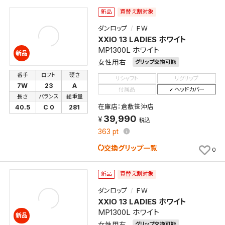
買替え割対象
新品
ダンロップ
ＦＷ
XXIO 13 LADIES ホワイト
MP1300L ホワイト
新品
女性用右
グリップ交換可能
番手
ロフト
硬さ
リシャフト
リグリップ
7W
23
A
付属品
ヘッドカバー
長さ
バランス
総重量
在庫店：倉敷笹沖店
40.5
C 0
281
39,990
税込
363
pt
交換グリップ一覧
0
買替え割対象
新品
ダンロップ
ＦＷ
XXIO 13 LADIES ホワイト
MP1300L ホワイト
新品
女性用右
グリップ交換可能