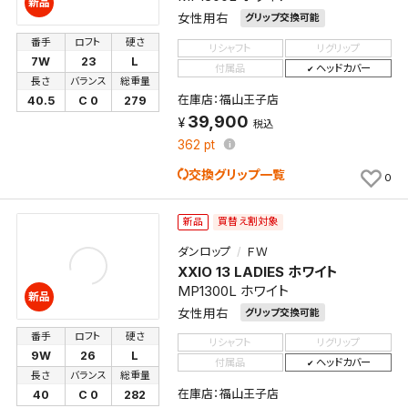
新品
女性用右
グリップ交換可能
キャンセル
番手
ロフト
硬さ
リシャフト
リグリップ
7W
23
L
付属品
ヘッドカバー
長さ
バランス
総重量
在庫店：福山王子店
40.5
C 0
279
39,900
税込
362
pt
交換グリップ一覧
0
買替え割対象
新品
ダンロップ
ＦＷ
XXIO 13 LADIES ホワイト
MP1300L ホワイト
新品
女性用右
グリップ交換可能
番手
ロフト
硬さ
リシャフト
リグリップ
9W
26
L
付属品
ヘッドカバー
長さ
バランス
総重量
在庫店：福山王子店
40
C 0
282