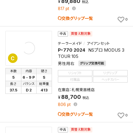
89,880
税込
817
pt
交換グリップ一覧
0
買替え割対象
中古
テーラーメイド
アイアンセット
P・770 2024
NSプロ MODUS 3
TOUR 105
C
男性用右
グリップ交換可能
本数
内容
硬さ
リシャフト
リグリップ
5
6 - 9 P
S
付属品
ヘッドカバー
長さ
バランス
総重量
在庫店：札幌東苗穂店
37.5
D 2
413
88,700
税込
806
pt
交換グリップ一覧
0
買替え割対象
中古