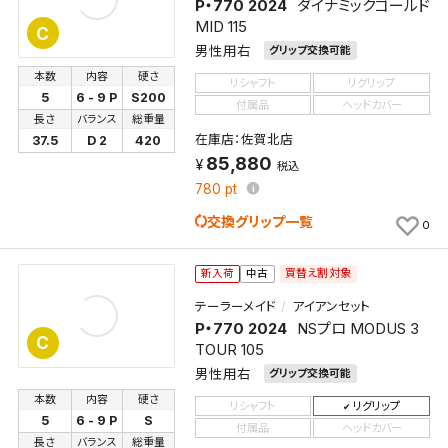
P・770 2024
ダイナミックゴールド
MID 115
C
男性用右
グリップ交換可能
本数
内容
硬さ
リシャフト
リグリップ
5
6 - 9 P
S200
付属品
ヘッドカバー
長さ
バランス
総重量
在庫店：佐賀北店
37.5
D 2
420
85,880
税込
780
pt
交換グリップ一覧
0
買替え割対象
新入荷
中古
テーラーメイド
アイアンセット
P・770 2024
NSプロ MODUS 3
C
TOUR 105
男性用右
グリップ交換可能
本数
内容
硬さ
リシャフト
リグリップ
5
6 - 9 P
S
付属品
ヘッドカバー
長さ
バランス
総重量