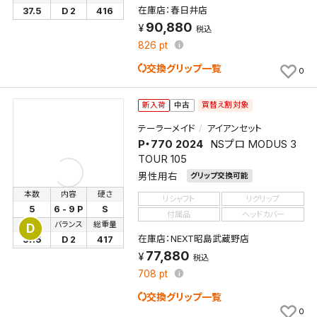
在庫店：春日井店
37.5
D 2
416
90,880
税込
826
pt
交換グリップ一覧
0
買替え割対象
新入荷
中古
テーラーメイド
アイアンセット
P・770 2024
NSプロ MODUS 3
TOUR 105
男性用右
グリップ交換可能
本数
内容
硬さ
リシャフト
リグリップ
5
6 - 9 P
S
付属品
ヘッドカバー
長さ
バランス
総重量
D
在庫店：NEXT昭島武蔵野店
37.5
D 2
417
77,880
税込
708
pt
交換グリップ一覧
0