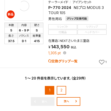
テーラーメイド
アイアンセット
P・770 2024
NSプロ MODUS 3
TOUR 105
新品
男性用右
グリップ交換可能
本数
内容
硬さ
リシャフト
リグリップ
5
6 - 9 P
S
付属品
ヘッドカバー
長さ
バランス
総重量
在庫店：NEXTさいたま三室店
37.5
D 1
415
143,550
税込
1,305
pt
交換グリップ一覧
1
1 ～ 20 件目を表示しています。（全29件）
1
2
次へ
前へ