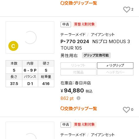
交換グリップ一覧
2
検索条件
買替え割対象
中古
テーラーメイド
アイアンセット
P・770 2024
NSプロ MODUS 3
検索条件を保存
C
TOUR 105
男性用右
グリップ交換可能
新着通知
検索条件を保存しました。
本数
内容
硬さ
リシャフト
リグリップ
これまで保存した検索条件は、マイページの「保存検
5
6 - 9 P
S
付属品
ヘッドカバー
新着通知を「する」にすると、この条件に一致する商品
索条件一覧」で確認できます。
長さ
バランス
総重量
が入荷した際に、メール及びお客様のアカウント内の
在庫店：春日井店
37.5
D 1
416
94,880
「お知らせ」で通知します。
税込
862
pt
保存された検索条件は変更できません。
交換グリップ一覧
0
条件を変更したい場合は、マイページの「保存検索条
件一覧」から画面を表示し、条件を変更の上、保存し直
買替え割対象
中古
してください。
テーラーメイド
アイアンセット