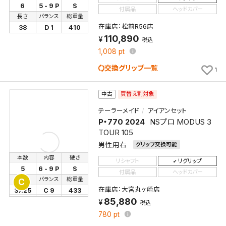
6
5 - 9 P
S
付属品
ヘッドカバー
長さ
バランス
総重量
在庫店：松前R56店
38
D 1
410
110,890
税込
1,008
pt
交換グリップ一覧
1
買替え割対象
中古
テーラーメイド
アイアンセット
P・770 2024
NSプロ MODUS 3
TOUR 105
男性用右
グリップ交換可能
検索条件を保存
本数
内容
硬さ
リシャフト
リグリップ
5
6 - 9 P
S
付属品
ヘッドカバー
長さ
バランス
総重量
C
この検索条件をマイページ内「保存検索条件一覧」に
在庫店：大宮丸ヶ崎店
37.25
C 9
433
保存します。
85,880
税込
よく探す商品を、毎回条件指定することなく簡単に開
780
pt
くことができます。