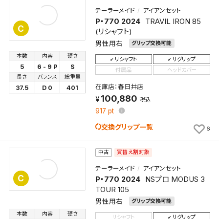
テーラーメイド
アイアンセット
P・770 2024
TRAVIL IRON 85
C
(リシャフト)
男性用右
グリップ交換可能
本数
内容
硬さ
リシャフト
リグリップ
5
6 - 9 P
S
付属品
ヘッドカバー
長さ
バランス
総重量
在庫店：春日井店
37.5
D 0
401
100,880
税込
917
pt
交換グリップ一覧
6
買替え割対象
中古
テーラーメイド
アイアンセット
C
P・770 2024
NSプロ MODUS 3
TOUR 105
男性用右
グリップ交換可能
本数
内容
硬さ
リシャフト
リグリップ