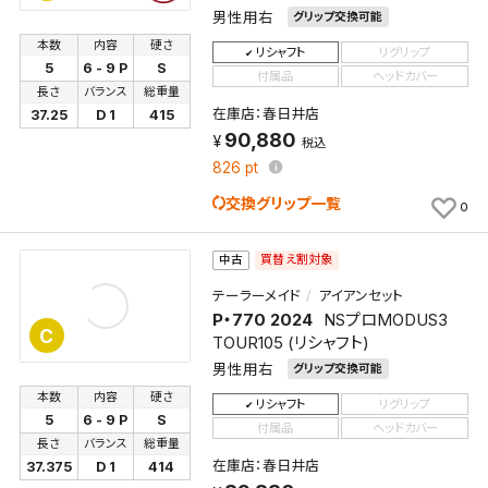
男性用右
グリップ交換可能
本数
内容
硬さ
リシャフト
リグリップ
5
6 - 9 P
S
付属品
ヘッドカバー
長さ
バランス
総重量
在庫店：春日井店
37.25
D 1
415
90,880
税込
826
pt
交換グリップ一覧
0
買替え割対象
中古
テーラーメイド
アイアンセット
P・770 2024
NSプロMODUS3
C
TOUR105 (リシャフト)
男性用右
グリップ交換可能
本数
内容
硬さ
リシャフト
リグリップ
5
6 - 9 P
S
付属品
ヘッドカバー
長さ
バランス
総重量
在庫店：春日井店
37.375
D 1
414