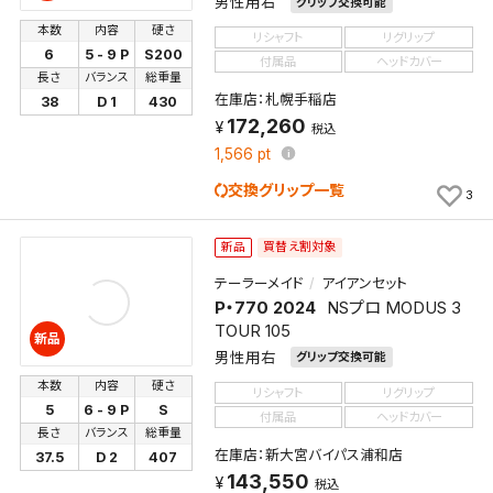
男性用右
グリップ交換可能
本数
内容
硬さ
リシャフト
リグリップ
6
5 - 9 P
S200
付属品
ヘッドカバー
長さ
バランス
総重量
在庫店：札幌手稲店
38
D 1
430
172,260
税込
1,566
pt
交換グリップ一覧
3
買替え割対象
新品
テーラーメイド
アイアンセット
P・770 2024
NSプロ MODUS 3
TOUR 105
新品
男性用右
グリップ交換可能
本数
内容
硬さ
リシャフト
リグリップ
5
6 - 9 P
S
付属品
ヘッドカバー
長さ
バランス
総重量
在庫店：新大宮バイパス浦和店
37.5
D 2
407
143,550
税込