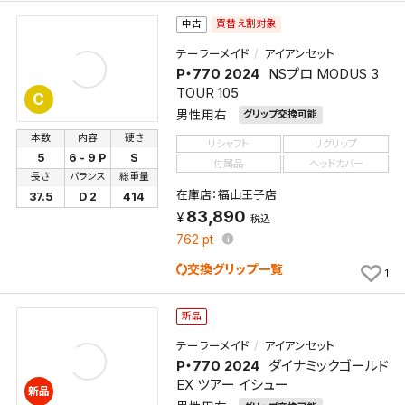
買替え割対象
中古
テーラーメイド
アイアンセット
P・770 2024
NSプロ MODUS 3
TOUR 105
C
男性用右
グリップ交換可能
本数
内容
硬さ
リシャフト
リグリップ
5
6 - 9 P
S
付属品
ヘッドカバー
長さ
バランス
総重量
在庫店：福山王子店
37.5
D 2
414
83,890
税込
762
pt
交換グリップ一覧
1
新品
テーラーメイド
アイアンセット
P・770 2024
ダイナミックゴールド
EX ツアー イシュー
新品