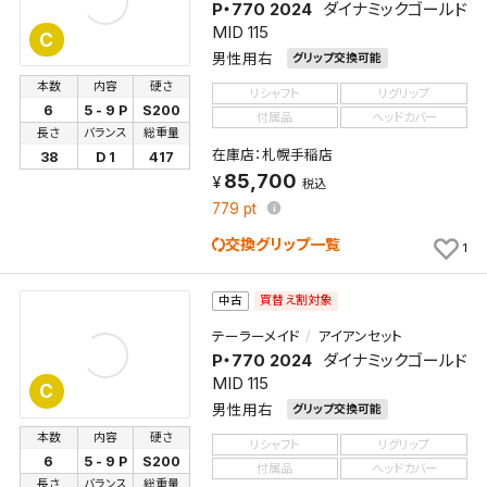
P・770 2024
ダイナミックゴールド
保存する
MID 115
C
男性用右
グリップ交換可能
キャンセル
本数
内容
硬さ
リシャフト
リグリップ
6
5 - 9 P
S200
付属品
ヘッドカバー
長さ
バランス
総重量
在庫店：札幌手稲店
38
D 1
417
85,700
税込
779
pt
交換グリップ一覧
1
買替え割対象
中古
テーラーメイド
アイアンセット
P・770 2024
ダイナミックゴールド
MID 115
C
男性用右
グリップ交換可能
本数
内容
硬さ
リシャフト
リグリップ
6
5 - 9 P
S200
付属品
ヘッドカバー
長さ
バランス
総重量