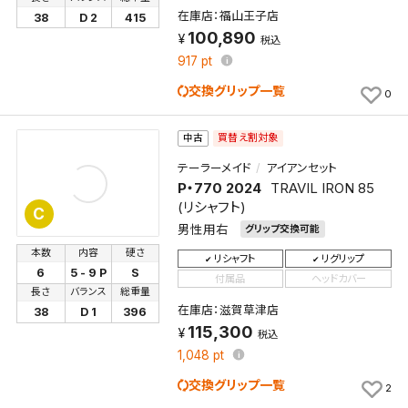
在庫店：福山王子店
38
D 2
415
100,890
税込
917
pt
交換グリップ一覧
0
買替え割対象
中古
テーラーメイド
アイアンセット
P・770 2024
TRAVIL IRON 85
(リシャフト)
C
男性用右
グリップ交換可能
本数
内容
硬さ
リシャフト
リグリップ
6
5 - 9 P
S
付属品
ヘッドカバー
長さ
バランス
総重量
在庫店：滋賀草津店
38
D 1
396
115,300
税込
1,048
pt
交換グリップ一覧
2