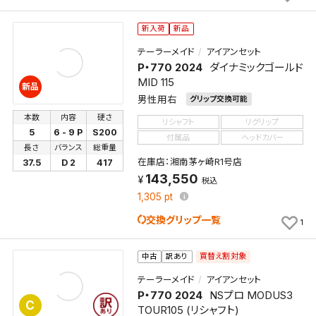
新入荷
新品
テーラーメイド
アイアンセット
P・770 2024
ダイナミックゴールド
MID 115
新品
男性用右
グリップ交換可能
本数
内容
硬さ
リシャフト
リグリップ
5
6 - 9 P
S200
付属品
ヘッドカバー
長さ
バランス
総重量
在庫店：湘南茅ヶ崎R1号店
37.5
D 2
417
143,550
税込
1,305
pt
交換グリップ一覧
1
買替え割対象
中古
訳あり
テーラーメイド
アイアンセット
P・770 2024
NSプロ MODUS3
C
TOUR105 (リシャフト)