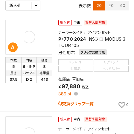
20
40
60
表示数
買替え割対象
新入荷
中古
テーラーメイド
アイアンセット
P・770 2024
NSプロ MODUS 3
TOUR 105
A
男性用右
グリップ交換可能
本数
内容
硬さ
リシャフト
リグリップ
5
6 - 9 P
S
付属品
ヘッドカバー
長さ
バランス
総重量
在庫店：草加店
37.5
D 2
413
97,880
税込
889
pt
交換グリップ一覧
0
買替え割対象
新入荷
中古
テーラーメイド
アイアンセット