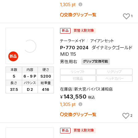
1,305
pt
交換グリップ一覧
1
買替え割対象
新品
テーラーメイド
アイアンセット
P・770 2024
ダイナミックゴールド
MID 115
新品
男性用右
グリップ交換可能
本数
内容
硬さ
リシャフト
リグリップ
5
6 - 9 P
S200
付属品
ヘッドカバー
長さ
バランス
総重量
在庫店：新大宮バイパス浦和店
37.5
D 2
416
143,550
税込
1,305
pt
交換グリップ一覧
2
買替え割対象
新品