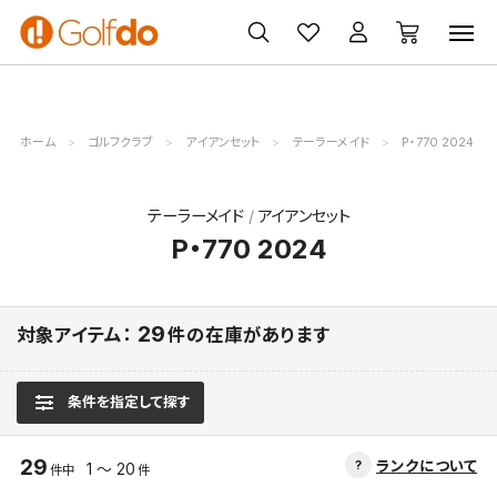
ゴルフ
ゴルフ用品
買取
クーポン
クラブ
ウェア
無料査定
一覧
ホーム
ゴルフクラブ
アイアンセット
テーラーメイド
P・770 2024
テーラーメイド
アイアンセット
P・770 2024
29
対象アイテム：
件の在庫があります
条件を指定して探す
29
ランクについて
1 ～ 20
件中
件