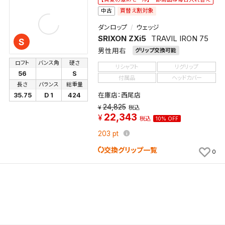
買替え割対象
中古
検索条件を保存
ダンロップ
ウェッジ
SRIXON ZXi5
TRAVIL IRON 75
S
この検索条件をマイページ内「保存検索条件一覧」に
男性用右
グリップ交換可能
保存します。
ロフト
バンス角
硬さ
リシャフト
リグリップ
よく探す商品を、毎回条件指定することなく簡単に開
56
S
付属品
ヘッドカバー
くことができます。
長さ
バランス
総重量
在庫店：西尾店
35.75
D 1
424
検索条件
24,825
税込
22,343
税込
10% OFF
203
pt
検索条件を保存
交換グリップ一覧
0
新着通知
検索条件を保存しました。
これまで保存した検索条件は、マイページの「保存検
新着通知を「する」にすると、この条件に一致する商品
索条件一覧」で確認できます。
が入荷した際に、メール及びお客様のアカウント内の