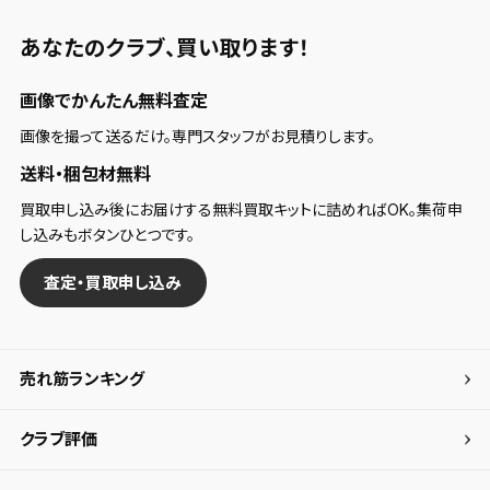
「お知らせ」で通知します。
あなたのクラブ、
買い取ります！
保存された検索条件は変更できません。
条件を変更したい場合は、マイページの「保存検索条
画像でかんたん無料査定
件一覧」から画面を表示し、条件を変更の上、保存し直
してください。
画像を撮って送るだけ。専門スタッフがお見積りします。
送料・梱包材無料
保存する
買取申し込み後にお届けする無料買取キットに詰めればOK。集荷申
し込みもボタンひとつです。
キャンセル
査定・買取申し込み
売れ筋ランキング
クラブ評価