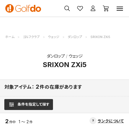
ゴルフ
ゴルフ用品
買取
クーポン
クラブ
ウェア
無料査定
一覧
ホーム
ゴルフクラブ
ウェッジ
ダンロップ
SRIXON ZXi5
ダンロップ
ウェッジ
SRIXON ZXi5
2
対象アイテム：
件の在庫があります
条件を指定して探す
2
ランクについて
1 ～ 2
件中
件