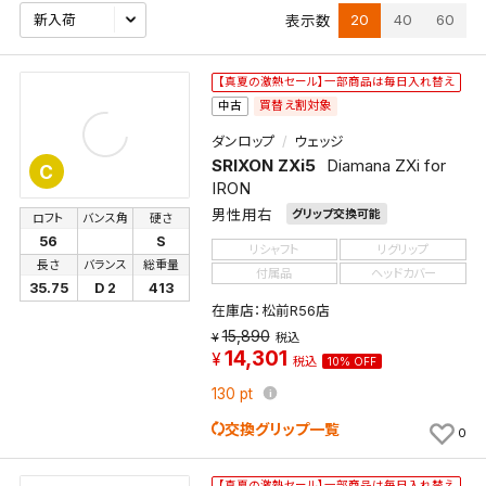
20
40
60
表示数
【真夏の激熱セール】一部商品は毎日入れ替え
買替え割対象
中古
ダンロップ
ウェッジ
SRIXON ZXi5
Diamana ZXi for
C
IRON
男性用右
グリップ交換可能
ロフト
バンス角
硬さ
56
S
リシャフト
リグリップ
長さ
バランス
総重量
付属品
ヘッドカバー
35.75
D 2
413
在庫店：松前R56店
15,890
税込
14,301
税込
10% OFF
130
pt
交換グリップ一覧
0
【真夏の激熱セール】一部商品は毎日入れ替え