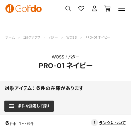
ゴルフ
ゴルフ用品
買取
クーポン
クラブ
ウェア
無料査定
一覧
ホーム
ゴルフクラブ
パター
WOSS
PRO-01 ネイビー
WOSS
パター
PRO-01 ネイビー
6
対象アイテム：
件の在庫があります
条件を指定して探す
6
ランクについて
1 ～ 6
件中
件