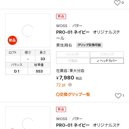
0
検索条件を保存
新品
新着通知
検索条件を保存しました。
WOSS
パター
PRO-01 ネイビー
オリジナルスチ
これまで保存した検索条件は、マイページの「保存検
ール
新着通知を「する」にすると、この条件に一致する商品
索条件一覧」で確認できます。
新品
が入荷した際に、メール及びお客様のアカウント内の
男性用右
グリップ交換可能
「お知らせ」で通知します。
ロフト
硬さ
長さ
リシャフト
リグリップ
-
33
付属品
ヘッドカバー
バランス
総重量
保存された検索条件は変更できません。
在庫店：東大分店
D 1
553
条件を変更したい場合は、マイページの「保存検索条
7,980
件一覧」から画面を表示し、条件を変更の上、保存し直
税込
してください。
72
pt
交換グリップ一覧
1
保存する
新品
キャンセル
WOSS
パター
PRO-01 ネイビー
オリジナルスチ