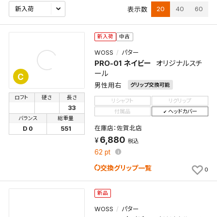
20
40
60
表示数
新入荷
中古
WOSS
パター
PRO-01 ネイビー
オリジナルスチ
ール
C
男性用右
グリップ交換可能
ロフト
硬さ
長さ
リシャフト
リグリップ
33
付属品
ヘッドカバー
バランス
総重量
在庫店：佐賀北店
D 0
551
6,880
税込
62
pt
交換グリップ一覧
0
新品
WOSS
パター