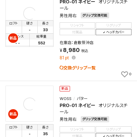
PRO-01 ネイビー
オリジナルスチ
ール
男性用右
グリップ交換可能
ロフト
硬さ
長さ
リシャフト
リグリップ
-
33
付属品
ヘッドカバー
バランス
総重量
新品
在庫店：倉敷笹沖店
- -
552
8,980
税込
81
pt
交換グリップ一覧
0
新品
WOSS
パター
PRO-01 ネイビー
オリジナルスチ
ール
新品
男性用右
グリップ交換可能
ロフト
硬さ
長さ
リシャフト
リグリップ
-
35
付属品
ヘッドカバー