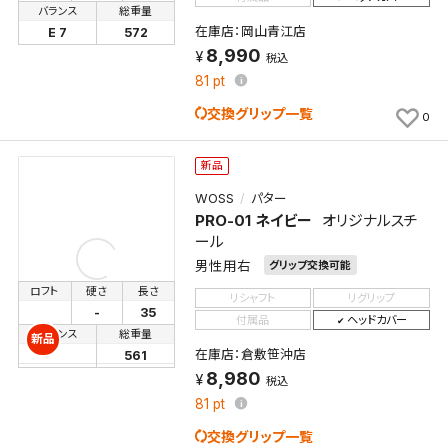
バランス
総重量
在庫店：岡山青江店
E 7
572
8,990
税込
81
pt
交換グリップ一覧
0
新品
WOSS
パター
検索条件を保存
PRO-01 ネイビー
オリジナルスチ
ール
この検索条件をマイページ内「保存検索条件一覧」に
男性用右
グリップ交換可能
保存します。
ロフト
硬さ
長さ
リシャフト
リグリップ
よく探す商品を、毎回条件指定することなく簡単に開
-
35
付属品
ヘッドカバー
バランス
総重量
くことができます。
新品
在庫店：倉敷笹沖店
561
8,980
税込
検索条件
81
pt
交換グリップ一覧