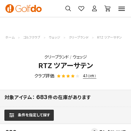
ゴルフ
ゴルフ用品
買取
クーポン
クラブ
ウェア
無料査定
一覧
ホーム
ゴルフクラブ
ウェッジ
クリーブランド
RTZ ツアーサテン
クリーブランド
ウェッジ
RTZ ツアーサテン
クラブ評価
4.1
（3件）
683
対象アイテム：
件の在庫があります
条件を指定して探す