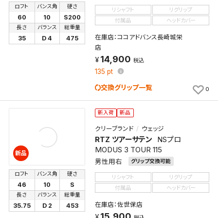
ロフト
バンス角
硬さ
リシャフト
リグリップ
60
10
S200
付属品
ヘッドカバー
長さ
バランス
総重量
在庫店：ココアドバンス長崎城栄
35
D 4
475
店
14,900
税込
135
pt
交換グリップ一覧
0
新入荷
新品
クリーブランド
ウェッジ
RTZ ツアーサテン
NSプロ
MODUS 3 TOUR 115
新品
男性用右
グリップ交換可能
ロフト
バンス角
硬さ
リシャフト
リグリップ
46
10
S
付属品
ヘッドカバー
長さ
バランス
総重量
在庫店：佐世保店
35.75
D 2
453
15,900
税込