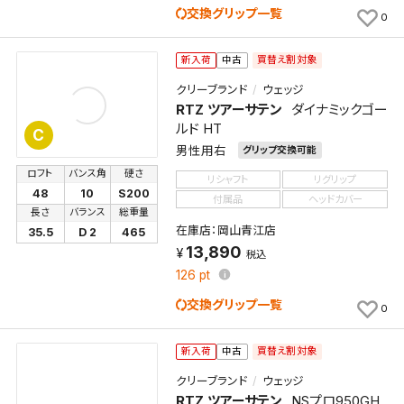
交換グリップ一覧
0
買替え割対象
新入荷
中古
クリーブランド
ウェッジ
RTZ ツアーサテン
ダイナミックゴー
ルド HT
C
男性用右
グリップ交換可能
ロフト
バンス角
硬さ
リシャフト
リグリップ
48
10
S200
付属品
ヘッドカバー
長さ
バランス
総重量
在庫店：岡山青江店
35.5
D 2
465
13,890
税込
126
pt
交換グリップ一覧
0
買替え割対象
新入荷
中古
クリーブランド
ウェッジ
RTZ ツアーサテン
NSプロ950GH