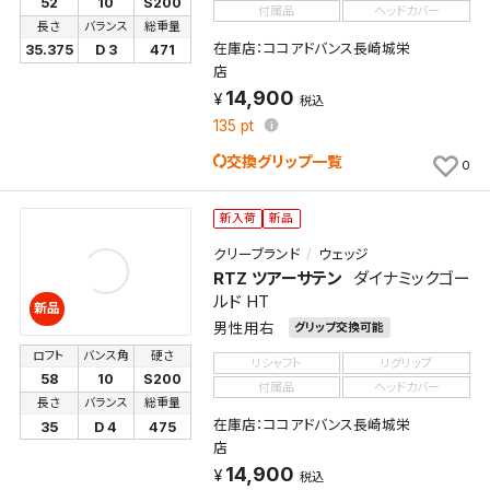
52
10
S200
付属品
ヘッドカバー
長さ
バランス
総重量
在庫店：ココアドバンス長崎城栄
35.375
D 3
471
店
14,900
税込
135
pt
交換グリップ一覧
0
新入荷
新品
クリーブランド
ウェッジ
RTZ ツアーサテン
ダイナミックゴー
ルド HT
新品
男性用右
グリップ交換可能
ロフト
バンス角
硬さ
リシャフト
リグリップ
58
10
S200
付属品
ヘッドカバー
長さ
バランス
総重量
在庫店：ココアドバンス長崎城栄
35
D 4
475
店
14,900
税込