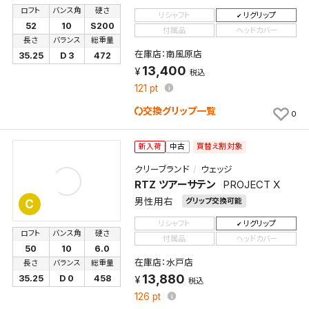
ロフト
バンス角
硬さ
リシャフト
リグリップ
52
10
S200
付属品
ヘッドカバー
長さ
バランス
総重量
在庫店：南風原店
35.25
D 3
472
13,400
税込
121
pt
交換グリップ一覧
0
買替え割対象
新入荷
中古
クリーブランド
ウェッジ
RTZ ツアーサテン
PROJECT X
男性用右
グリップ交換可能
C
リシャフト
リグリップ
ロフト
バンス角
硬さ
付属品
ヘッドカバー
50
10
6.0
在庫店：水戸店
長さ
バランス
総重量
13,880
35.25
D 0
458
税込
126
pt