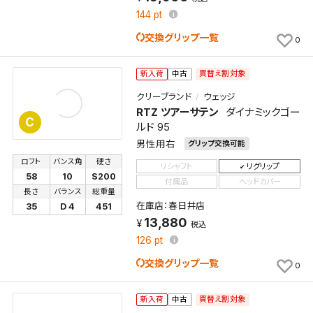
保存します。
144
pt
よく探す商品を、毎回条件指定することなく簡単に開
交換グリップ一覧
0
くことができます。
買替え割対象
新入荷
中古
検索条件
クリーブランド
ウェッジ
RTZ ツアーサテン
ダイナミックゴー
C
ルド 95
検索条件を保存
男性用右
グリップ交換可能
ロフト
バンス角
硬さ
リシャフト
リグリップ
新着通知
58
10
S200
検索条件を保存しました。
付属品
ヘッドカバー
長さ
バランス
総重量
これまで保存した検索条件は、マイページの「保存検
在庫店：春日井店
35
D 4
451
新着通知を「する」にすると、この条件に一致する商品
索条件一覧」で確認できます。
13,880
税込
が入荷した際に、メール及びお客様のアカウント内の
126
pt
「お知らせ」で通知します。
交換グリップ一覧
0
保存された検索条件は変更できません。
条件を変更したい場合は、マイページの「保存検索条
買替え割対象
新入荷
中古
件一覧」から画面を表示し、条件を変更の上、保存し直