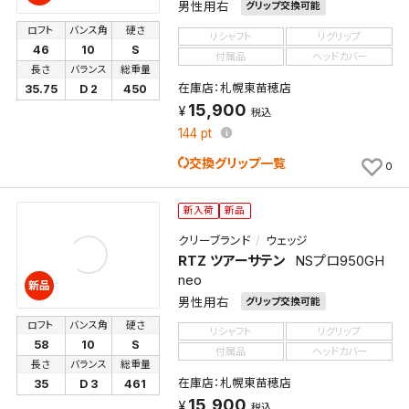
男性用右
グリップ交換可能
ロフト
バンス角
硬さ
リシャフト
リグリップ
46
10
S
付属品
ヘッドカバー
長さ
バランス
総重量
在庫店：札幌東苗穂店
35.75
D 2
450
15,900
税込
144
pt
交換グリップ一覧
0
新入荷
新品
クリーブランド
ウェッジ
RTZ ツアーサテン
NSプロ950GH
neo
新品
男性用右
グリップ交換可能
ロフト
バンス角
硬さ
リシャフト
リグリップ
検索条件を保存
58
10
S
付属品
ヘッドカバー
長さ
バランス
総重量
在庫店：札幌東苗穂店
35
D 3
461
この検索条件をマイページ内「保存検索条件一覧」に
15,900
税込