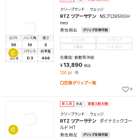
クリーブランド
ウェッジ
RTZ ツアーサテン
NSプロ950GH
neo
男性用右
グリップ交換可能
ロフト
バンス角
硬さ
リシャフト
リグリップ
50
10
S
付属品
ヘッドカバー
長さ
バランス
総重量
C
在庫店：倉敷笹沖店
35.5
D 3
446
13,890
税込
126
pt
交換グリップ一覧
0
買替え割対象
新入荷
中古
クリーブランド
ウェッジ
RTZ ツアーサテン
ダイナミックゴー
ルド HT
C
男性用左
グリップ交換可能