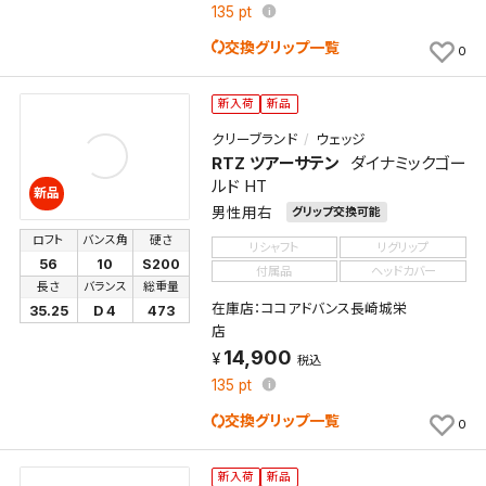
135
pt
交換グリップ一覧
0
新入荷
新品
クリーブランド
ウェッジ
RTZ ツアーサテン
ダイナミックゴー
ルド HT
新品
男性用右
グリップ交換可能
ロフト
バンス角
硬さ
リシャフト
リグリップ
56
10
S200
付属品
ヘッドカバー
長さ
バランス
総重量
在庫店：ココアドバンス長崎城栄
35.25
D 4
473
店
14,900
税込
135
pt
交換グリップ一覧
0
新入荷
新品