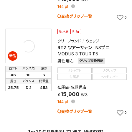
144
pt
交換グリップ一覧
0
新入荷
新品
クリーブランド
ウェッジ
RTZ ツアーサテン
NSプロ
MODUS 3 TOUR 115
新品
男性用右
グリップ交換可能
ロフト
バンス角
硬さ
リシャフト
リグリップ
46
10
S
付属品
ヘッドカバー
長さ
バランス
総重量
在庫店：佐世保店
35.75
D 2
453
15,900
税込
144
pt
交換グリップ一覧
0
1 ～ 20 件目を表示しています。（全683件）