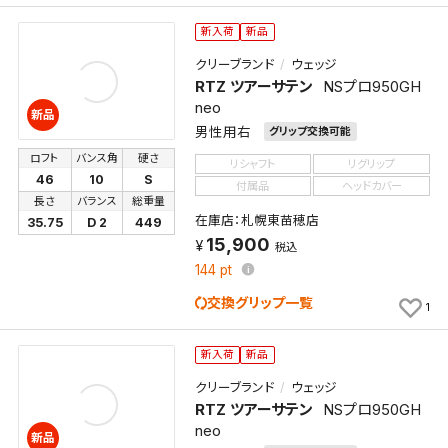
新入荷
新品
クリーブランド
ウェッジ
RTZ ツアーサテン
NSプロ950GH
neo
新品
男性用右
グリップ交換可能
ロフト
バンス角
硬さ
リシャフト
リグリップ
46
10
S
付属品
ヘッドカバー
長さ
バランス
総重量
在庫店：札幌東苗穂店
35.75
D 2
449
15,900
税込
144
pt
交換グリップ一覧
1
新入荷
新品
クリーブランド
ウェッジ
RTZ ツアーサテン
NSプロ950GH
neo
新品