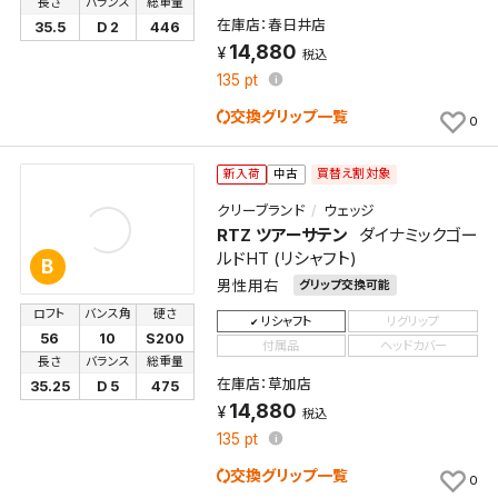
長さ
バランス
総重量
在庫店：春日井店
35.5
D 2
446
14,880
税込
135
pt
交換グリップ一覧
0
買替え割対象
新入荷
中古
クリーブランド
ウェッジ
RTZ ツアーサテン
ダイナミックゴー
ルドHT (リシャフト)
B
男性用右
グリップ交換可能
ロフト
バンス角
硬さ
リシャフト
リグリップ
56
10
S200
付属品
ヘッドカバー
長さ
バランス
総重量
在庫店：草加店
35.25
D 5
475
14,880
税込
135
pt
交換グリップ一覧
0