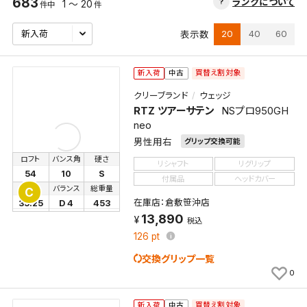
683
ランクについて
1 ～ 20
件中
件
20
40
60
表示数
買替え割対象
新入荷
中古
クリーブランド
ウェッジ
RTZ ツアーサテン
NSプロ950GH
neo
男性用右
グリップ交換可能
ロフト
バンス角
硬さ
リシャフト
リグリップ
54
10
S
付属品
ヘッドカバー
長さ
バランス
総重量
C
在庫店：倉敷笹沖店
35.25
D 4
453
13,890
税込
126
pt
交換グリップ一覧
0
買替え割対象
新入荷
中古