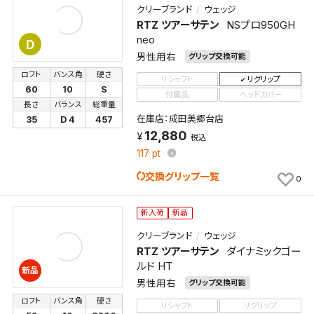
クリーブランド
ウェッジ
してください。
RTZ ツアーサテン
NSプロ950GH
neo
D
保存する
男性用右
グリップ交換可能
ロフト
バンス角
硬さ
リシャフト
リグリップ
キャンセル
60
10
S
付属品
ヘッドカバー
長さ
バランス
総重量
在庫店：成田美郷台店
35
D 4
457
12,880
税込
117
pt
交換グリップ一覧
0
新入荷
新品
クリーブランド
ウェッジ
RTZ ツアーサテン
ダイナミックゴー
ルド HT
新品
男性用右
グリップ交換可能
ロフト
バンス角
硬さ
リシャフト
リグリップ