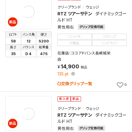
クリーブランド
ウェッジ
RTZ ツアーサテン
ダイナミックゴー
ルド HT
新品
男性用右
グリップ交換可能
ロフト
バンス角
硬さ
リシャフト
リグリップ
58
12
S200
付属品
ヘッドカバー
長さ
バランス
総重量
在庫店：ココアドバンス長崎城栄
35
D 4
475
店
14,900
税込
135
pt
交換グリップ一覧
0
新入荷
新品
クリーブランド
ウェッジ
RTZ ツアーサテン
ダイナミックゴー
ルド HT
新品
男性用右
グリップ交換可能