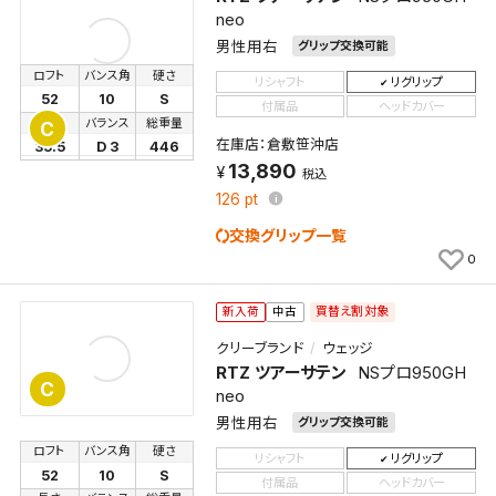
neo
男性用右
グリップ交換可能
ロフト
バンス角
硬さ
リシャフト
リグリップ
52
10
S
付属品
ヘッドカバー
長さ
バランス
総重量
C
在庫店：倉敷笹沖店
35.5
D 3
446
13,890
税込
126
pt
交換グリップ一覧
0
買替え割対象
新入荷
中古
クリーブランド
ウェッジ
RTZ ツアーサテン
NSプロ950GH
C
neo
男性用右
グリップ交換可能
ロフト
バンス角
硬さ
リシャフト
リグリップ
52
10
S
付属品
ヘッドカバー