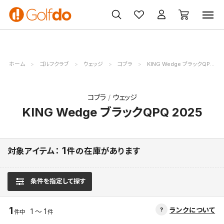
ゴルフ
ゴルフ用品
買取
クーポン
クラブ
ウェア
無料査定
一覧
ホーム
ゴルフクラブ
ウェッジ
コブラ
KING Wedge ブラックQPQ 2025
コブラ
ウェッジ
KING Wedge ブラックQPQ 2025
1
対象アイテム：
件の在庫があります
条件を指定して探す
1
ランクについて
1 ～ 1
件中
件