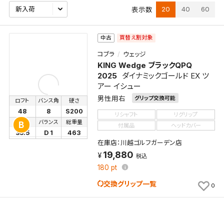
20
40
60
表示数
買替え割対象
中古
コブラ
ウェッジ
KING Wedge ブラックQPQ
2025
ダイナミックゴールド EX ツ
アー イシュー
男性用右
グリップ交換可能
ロフト
バンス角
硬さ
48
8
S200
リシャフト
リグリップ
長さ
バランス
総重量
B
付属品
ヘッドカバー
35.5
D 1
463
検索条件を保存
在庫店：川越ゴルフガーデン店
19,880
税込
180
pt
この検索条件をマイページ内「保存検索条件一覧」に
交換グリップ一覧
保存します。
0
よく探す商品を、毎回条件指定することなく簡単に開
くことができます。