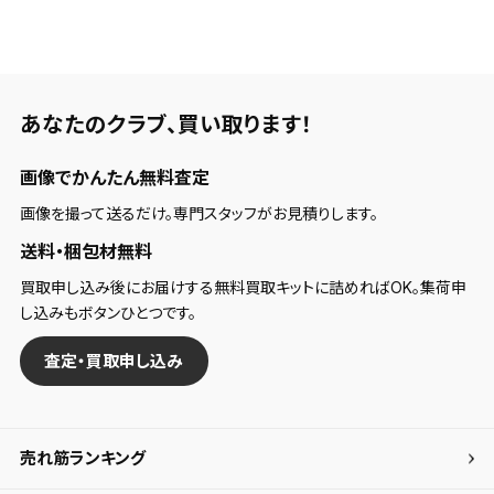
検索条件
検索条件を保存
あなたのクラブ、
買い取ります！
画像でかんたん無料査定
新着通知
検索条件を保存しました。
これまで保存した検索条件は、マイページの「保存検
画像を撮って送るだけ。専門スタッフがお見積りします。
新着通知を「する」にすると、この条件に一致する商品
索条件一覧」で確認できます。
送料・梱包材無料
が入荷した際に、メール及びお客様のアカウント内の
買取申し込み後にお届けする無料買取キットに詰めればOK。集荷申
「お知らせ」で通知します。
し込みもボタンひとつです。
保存された検索条件は変更できません。
査定・買取申し込み
条件を変更したい場合は、マイページの「保存検索条
件一覧」から画面を表示し、条件を変更の上、保存し直
してください。
売れ筋ランキング
保存する