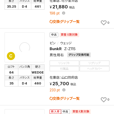
在庫店：花小金井店
長さ
バランス
総重量
21,880
35.25
D 4
461
税込
198
pt
交換グリップ一覧
0
買替え割対象
中古
ピン
ウェッジ
BunkR
Z-Z115
男性用右
グリップ交換可能
C
リシャフト
リグリップ
ロフト
バンス角
硬さ
付属品
ヘッドカバー
64
WEDGE
在庫店：山口防府店
長さ
バランス
総重量
25,700
35
D 4
460
税込
233
pt
交換グリップ一覧
0
買替え割対象
新入荷
中古