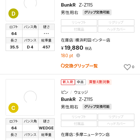
BunkR
Z-Z115
男性用右
グリップ交換可能
D
リシャフト
リグリップ
ロフト
バンス角
硬さ
付属品
ヘッドカバー
64
･･･
在庫店：横浜町田インター店
長さ
バランス
総重量
19,880
35.5
D 4
457
税込
180
pt
交換グリップ一覧
0
買替え割対象
新入荷
中古
ピン
ウェッジ
BunkR
Z-Z115
男性用右
グリップ交換可能
C
リシャフト
リグリップ
ロフト
バンス角
硬さ
付属品
ヘッドカバー
64
WEDGE
在庫店：多摩ニュータウン店
長さ
バランス
総重量