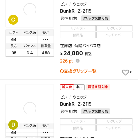
ピン
ウェッジ
新着通知
BunkR
Z-Z115
検索条件を保存しました。
男性用右
グリップ交換可能
C
これまで保存した検索条件は、マイページの「保存検
新着通知を「する」にすると、この条件に一致する商品
索条件一覧」で確認できます。
リシャフト
リグリップ
が入荷した際に、メール及びお客様のアカウント内の
ロフト
バンス角
硬さ
付属品
ヘッドカバー
64
･･･
「お知らせ」で通知します。
在庫店：菊陽バイパス店
長さ
バランス
総重量
24,880
35
D 4
458
税込
保存された検索条件は変更できません。
226
pt
条件を変更したい場合は、マイページの「保存検索条
件一覧」から画面を表示し、条件を変更の上、保存し直
交換グリップ一覧
0
してください。
買替え割対象
新入荷
中古
保存する
ピン
ウェッジ
BunkR
Z-Z115
キャンセル
男性用右
グリップ交換可能
リシャフト
リグリップ
D
ロフト
バンス角
硬さ
付属品
ヘッドカバー
64
･･･