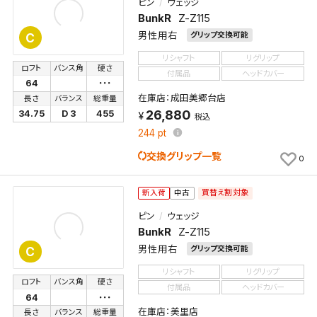
ピン
ウェッジ
BunkR
Z-Z115
男性用右
グリップ交換可能
C
リシャフト
リグリップ
ロフト
バンス角
硬さ
付属品
ヘッドカバー
64
･･･
在庫店：成田美郷台店
長さ
バランス
総重量
26,880
34.75
D 3
455
税込
244
pt
交換グリップ一覧
0
買替え割対象
新入荷
中古
ピン
ウェッジ
BunkR
Z-Z115
男性用右
グリップ交換可能
C
リシャフト
リグリップ
ロフト
バンス角
硬さ
付属品
ヘッドカバー
64
･･･
在庫店：美里店
長さ
バランス
総重量