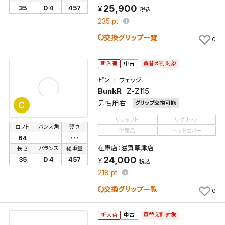
25,900
35
D 4
457
税込
235
pt
交換グリップ一覧
0
買替え割対象
新入荷
中古
検索条件を保存
ピン
ウェッジ
BunkR
Z-Z115
男性用右
グリップ交換可能
C
この検索条件をマイページ内「保存検索条件一覧」に
保存します。
リシャフト
リグリップ
ロフト
バンス角
硬さ
付属品
ヘッドカバー
よく探す商品を、毎回条件指定することなく簡単に開
64
･･･
くことができます。
在庫店：滋賀草津店
長さ
バランス
総重量
24,000
35
D 4
457
税込
検索条件
218
pt
交換グリップ一覧
0
検索条件を保存
買替え割対象
新入荷
中古