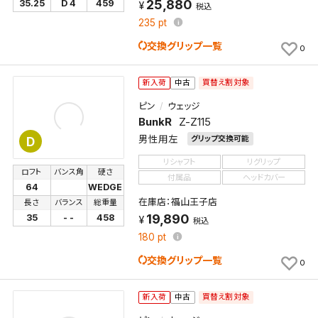
25,880
35.25
D 4
459
税込
235
pt
交換グリップ一覧
0
買替え割対象
新入荷
中古
ピン
ウェッジ
BunkR
Z-Z115
男性用左
グリップ交換可能
D
リシャフト
リグリップ
ロフト
バンス角
硬さ
付属品
ヘッドカバー
64
WEDGE
在庫店：福山王子店
長さ
バランス
総重量
19,890
35
- -
458
税込
180
pt
交換グリップ一覧
0
買替え割対象
新入荷
中古