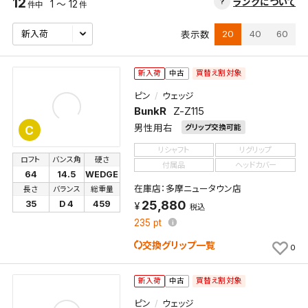
12
ランクについて
1 ～ 12
件中
件
20
40
60
表示数
買替え割対象
新入荷
中古
ピン
ウェッジ
BunkR
Z-Z115
男性用右
グリップ交換可能
C
リシャフト
リグリップ
ロフト
バンス角
硬さ
付属品
ヘッドカバー
64
14.5
WEDGE
在庫店：多摩ニュータウン店
長さ
バランス
総重量
25,880
35
D 4
459
税込
235
pt
交換グリップ一覧
0
買替え割対象
新入荷
中古
ピン
ウェッジ