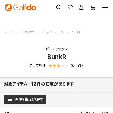
ゴルフ
ゴルフ用品
買取
クーポン
クラブ
ウェア
無料査定
一覧
ホーム
ゴルフクラブ
ウェッジ
ピン
BunkR
ピン
ウェッジ
BunkR
クラブ評価
3.4
（1件）
12
対象アイテム：
件の在庫があります
条件を指定して探す