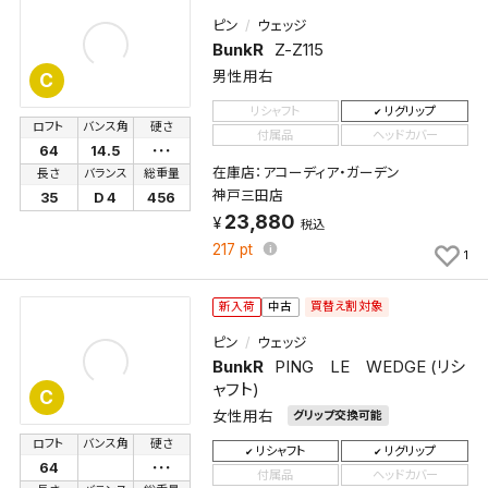
ピン
ウェッジ
BunkR
Z-Z115
男性用右
C
リシャフト
リグリップ
ロフト
バンス角
硬さ
付属品
ヘッドカバー
64
14.5
･･･
在庫店：アコーディア・ガーデン
長さ
バランス
総重量
神戸三田店
35
D 4
456
23,880
税込
217
pt
1
買替え割対象
新入荷
中古
ピン
ウェッジ
BunkR
PING LE WEDGE (リシ
ャフト)
C
女性用右
グリップ交換可能
ロフト
バンス角
硬さ
リシャフト
リグリップ
64
･･･
付属品
ヘッドカバー