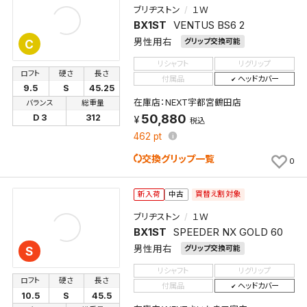
ブリヂストン
１Ｗ
BX1ST
VENTUS BS6 2
男性用右
グリップ交換可能
C
リシャフト
リグリップ
ロフト
硬さ
長さ
付属品
ヘッドカバー
9.5
S
45.25
在庫店：NEXT宇都宮鶴田店
バランス
総重量
50,880
D 3
312
税込
462
pt
交換グリップ一覧
0
買替え割対象
新入荷
中古
ブリヂストン
１Ｗ
BX1ST
SPEEDER NX GOLD 60
男性用右
グリップ交換可能
S
リシャフト
リグリップ
ロフト
硬さ
長さ
付属品
ヘッドカバー
10.5
S
45.5