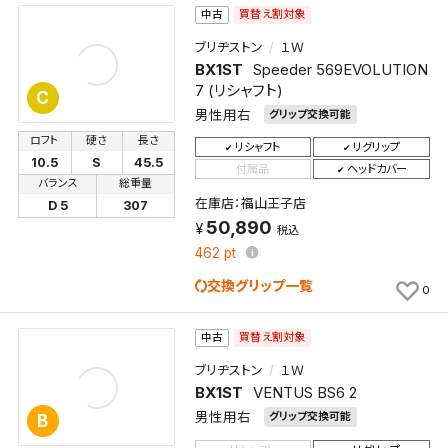
買替え割対象
中古
ブリヂストン
１Ｗ
BX1ST
Speeder 569EVOLUTION
7 (リシャフト)
C
男性用右
グリップ交換可能
ロフト
硬さ
長さ
リシャフト
リグリップ
10.5
S
45.5
付属品
ヘッドカバー
バランス
総重量
在庫店：福山王子店
D 5
307
50,890
税込
462
pt
交換グリップ一覧
0
買替え割対象
中古
ブリヂストン
１Ｗ
BX1ST
VENTUS BS6 2
男性用右
グリップ交換可能
B