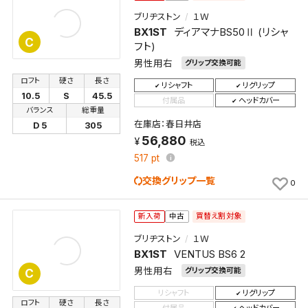
ブリヂストン
１Ｗ
BX1ST
ディアマナBS50Ⅱ (リシャ
C
フト)
男性用右
グリップ交換可能
ロフト
硬さ
長さ
リシャフト
リグリップ
10.5
S
45.5
付属品
ヘッドカバー
バランス
総重量
在庫店：春日井店
D 5
305
56,880
税込
517
pt
交換グリップ一覧
0
買替え割対象
新入荷
中古
ブリヂストン
１Ｗ
BX1ST
VENTUS BS6 2
男性用右
グリップ交換可能
C
リシャフト
リグリップ
ロフト
硬さ
長さ