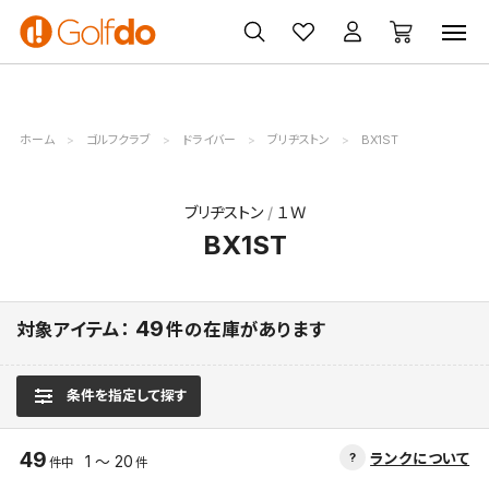
ゴルフ
ゴルフ用品
買取
クーポン
クラブ
ウェア
無料査定
一覧
ホーム
ゴルフクラブ
ドライバー
ブリヂストン
BX1ST
ブリヂストン
１Ｗ
BX1ST
49
対象アイテム：
件の在庫があります
条件を指定して探す
49
ランクについて
1 ～ 20
件中
件