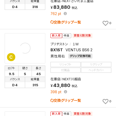
在庫店：NEXTさいたま三室店
バランス
総重量
83,880
D 4
316
税込
762
pt
交換グリップ一覧
0
買替え割対象
新入荷
中古
ブリヂストン
１Ｗ
BX1ST
VENTUS BS6 2
男性用右
グリップ交換可能
C
リシャフト
リグリップ
ロフト
硬さ
長さ
付属品
ヘッドカバー
9.5
S
45
在庫店：NEXT川越店
バランス
総重量
43,880
D 4
315
税込
398
pt
交換グリップ一覧
0
買替え割対象
新入荷
中古