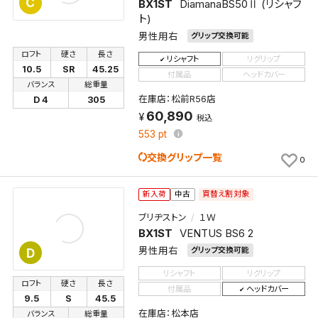
C
BX1ST
DiamanaBS50Ⅱ (リシャフ
ト)
男性用右
グリップ交換可能
ロフト
硬さ
長さ
リシャフト
リグリップ
10.5
SR
45.25
付属品
ヘッドカバー
バランス
総重量
在庫店：松前R56店
D 4
305
60,890
税込
553
pt
交換グリップ一覧
0
買替え割対象
新入荷
中古
ブリヂストン
１Ｗ
BX1ST
VENTUS BS6 2
男性用右
グリップ交換可能
D
リシャフト
リグリップ
ロフト
硬さ
長さ
付属品
ヘッドカバー
9.5
S
45.5
在庫店：松本店
バランス
総重量