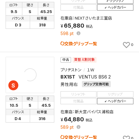
リシャフト
リグリップ
ロフト
硬さ
長さ
付属品
ヘッドカバー
9.5
S
45.25
在庫店：NEXTさいたま三室店
バランス
総重量
65,880
D 3
318
税込
598
pt
交換グリップ一覧
0
買替え割対象
中古
ブリヂストン
１Ｗ
BX1ST
VENTUS BS6 2
男性用右
グリップ交換可能
S
リシャフト
リグリップ
ロフト
硬さ
長さ
付属品
ヘッドカバー
10.5
S
45.5
在庫店：新大宮バイパス浦和店
バランス
総重量
64,880
D 4
316
税込
589
pt
交換グリップ一覧
0