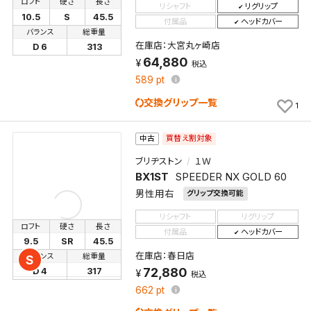
ロフト
硬さ
長さ
検索条件を保存
リシャフト
リグリップ
10.5
S
45.5
付属品
ヘッドカバー
バランス
総重量
新着通知
在庫店：大宮丸ヶ崎店
D 6
313
検索条件を保存しました。
64,880
これまで保存した検索条件は、マイページの「保存検
税込
589
pt
新着通知を「する」にすると、この条件に一致する商品
索条件一覧」で確認できます。
が入荷した際に、メール及びお客様のアカウント内の
交換グリップ一覧
1
「お知らせ」で通知します。
買替え割対象
中古
保存された検索条件は変更できません。
条件を変更したい場合は、マイページの「保存検索条
ブリヂストン
１Ｗ
BX1ST
SPEEDER NX GOLD 60
件一覧」から画面を表示し、条件を変更の上、保存し直
してください。
男性用右
グリップ交換可能
リシャフト
リグリップ
ロフト
硬さ
長さ
保存する
付属品
ヘッドカバー
9.5
SR
45.5
在庫店：春日店
バランス
総重量
S
キャンセル
72,880
D 4
317
税込
662
pt