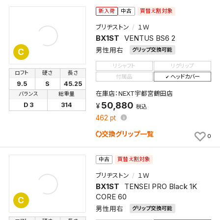
買替え割対象
新入荷
中古
ブリヂストン
１Ｗ
BX1ST
VENTUS BS6 2
男性用右
グリップ交換可能
C
リシャフト
リグリップ
ロフト
硬さ
長さ
付属品
ヘッドカバー
9.5
S
45.25
検索条件を保存
在庫店：NEXT宇都宮鶴田店
バランス
総重量
50,880
D 3
314
税込
462
pt
この検索条件をマイページ内「保存検索条件一覧」に
保存します。
交換グリップ一覧
0
よく探す商品を、毎回条件指定することなく簡単に開
くことができます。
買替え割対象
中古
ブリヂストン
１Ｗ
検索条件
BX1ST
TENSEI PRO Black 1K
CORE 60
C
男性用右
グリップ交換可能