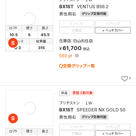
BX1ST
VENTUS BS6 2
男性用右
グリップ交換可能
リシャフト
リグリップ
ロフト
硬さ
長さ
付属品
ヘッドカバー
10.5
S
45.5
在庫店：白山松任店
バランス
総重量
S
61,700
D 3
315
税込
560
pt
交換グリップ一覧
1
買替え割対象
中古
ブリヂストン
１Ｗ
BX1ST
SPEEDER NX GOLD 50
男性用右
グリップ交換可能
S
リシャフト
リグリップ
ロフト
硬さ
長さ
付属品
ヘッドカバー