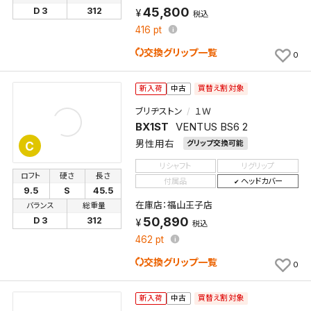
45,800
D 3
312
税込
416
pt
交換グリップ一覧
0
買替え割対象
新入荷
中古
ブリヂストン
１Ｗ
BX1ST
VENTUS BS6 2
男性用右
グリップ交換可能
C
リシャフト
リグリップ
ロフト
硬さ
長さ
付属品
ヘッドカバー
9.5
S
45.5
在庫店：福山王子店
バランス
総重量
50,890
D 3
312
税込
462
pt
交換グリップ一覧
0
買替え割対象
新入荷
中古