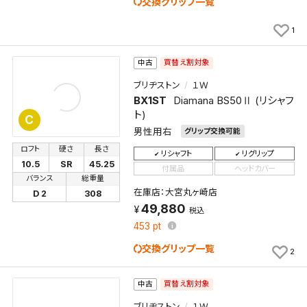
交換グリップ一覧
1
買替え割対象
中古
ブリヂストン
１Ｗ
BX1ST
Diamana BS50Ⅱ (リシャフ
ト)
C
男性用右
グリップ交換可能
ロフト
硬さ
長さ
リシャフト
リグリップ
10.5
SR
45.25
付属品
ヘッドカバー
バランス
総重量
在庫店：大宮丸ヶ崎店
D 2
308
49,880
税込
453
pt
交換グリップ一覧
2
買替え割対象
中古
ブリヂストン
１Ｗ