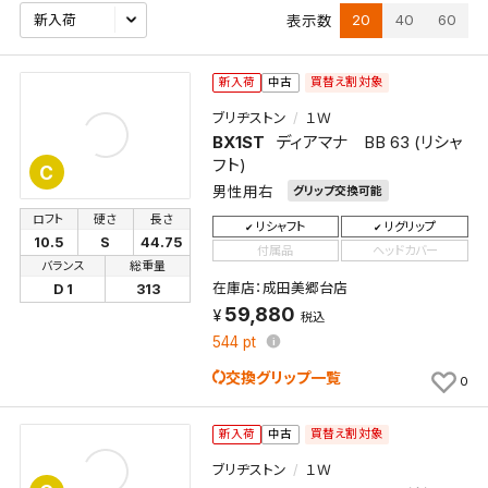
20
40
60
表示数
買替え割対象
新入荷
中古
ブリヂストン
１Ｗ
BX1ST
ディアマナ BB 63 (リシャ
フト)
C
男性用右
グリップ交換可能
ロフト
硬さ
長さ
リシャフト
リグリップ
10.5
S
44.75
付属品
ヘッドカバー
バランス
総重量
在庫店：成田美郷台店
D 1
313
59,880
税込
544
pt
交換グリップ一覧
0
買替え割対象
新入荷
中古
ブリヂストン
１Ｗ