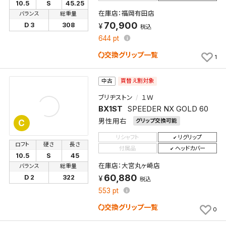
10.5
S
45.25
在庫店：福岡有田店
バランス
総重量
70,900
D 3
308
税込
644
pt
交換グリップ一覧
1
買替え割対象
中古
ブリヂストン
１Ｗ
BX1ST
SPEEDER NX GOLD 60
男性用右
グリップ交換可能
C
リシャフト
リグリップ
ロフト
硬さ
長さ
付属品
ヘッドカバー
10.5
S
45
在庫店：大宮丸ヶ崎店
バランス
総重量
60,880
D 2
322
税込
553
pt
交換グリップ一覧
0