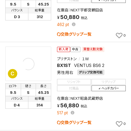
付属品
ヘッドカバー
9.5
S
45.25
在庫店：NEXT宇都宮鶴田店
バランス
総重量
50,880
D 3
312
税込
462
pt
交換グリップ一覧
0
買替え割対象
新入荷
中古
ブリヂストン
１Ｗ
BX1ST
VENTUS BS6 2
男性用右
グリップ交換可能
C
リシャフト
リグリップ
ロフト
硬さ
長さ
付属品
ヘッドカバー
9.5
S
45.25
在庫店：NEXT昭島武蔵野店
バランス
総重量
56,880
D 4
314
税込
517
pt
交換グリップ一覧
0