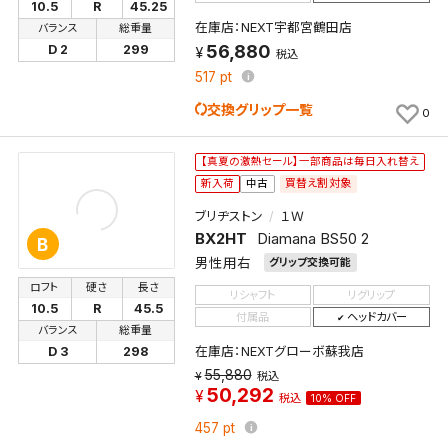
10.5
R
45.25
在庫店：NEXT宇都宮鶴田店
バランス
総重量
56,880
D 2
299
税込
517
pt
交換グリップ一覧
0
【真夏の激熱セール】一部商品は毎日入れ替え
買替え割対象
新入荷
中古
ブリヂストン
１Ｗ
BX2HT
Diamana BS50 2
B
男性用右
グリップ交換可能
ロフト
硬さ
長さ
リシャフト
リグリップ
10.5
R
45.5
付属品
ヘッドカバー
バランス
総重量
在庫店：NEXTグローボ蘇我店
D 3
298
55,880
税込
50,292
税込
10% OFF
457
pt