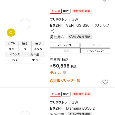
買替え割対象
新入荷
中古
ブリヂストン
１Ｗ
BX2HT
VENTUS BS6Ⅱ (リシャフ
ト)
C
男性用右
グリップ交換可能
ロフト
硬さ
長さ
リシャフト
リグリップ
9.5
S
45.5
付属品
ヘッドカバー
バランス
総重量
在庫店：柏店
D 2
310
50,898
税込
462
pt
交換グリップ一覧
1
買替え割対象
新入荷
中古
ブリヂストン
１Ｗ
BX2HT
Diamana BS50 2
男性用右
グリップ交換可能