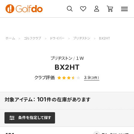
ゴルフ
ゴルフ用品
買取
クーポン
クラブ
ウェア
無料査定
一覧
ホーム
ゴルフクラブ
ドライバー
ブリヂストン
BX2HT
ブリヂストン
１Ｗ
BX2HT
クラブ評価
3.9
（3件）
101
対象アイテム：
件の在庫があります
条件を指定して探す