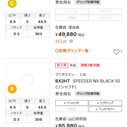
男性用右
グリップ交換可能
C
リシャフト
リグリップ
ロフト
硬さ
長さ
付属品
ヘッドカバー
9.5
S
45.5
在庫店：深谷店
バランス
総重量
49,880
D 3
303
税込
453
pt
交換グリップ一覧
1
買替え割対象
新入荷
中古
ブリヂストン
１Ｗ
BX2HT
SPEEDER NX BLACK 50
(リシャフト)
B
男性用右
グリップ交換可能
ロフト
硬さ
長さ
リシャフト
リグリップ
9.5
S
45.5
付属品
ヘッドカバー
バランス
総重量
在庫店：山口防府店
D 3
306
65,880
税込