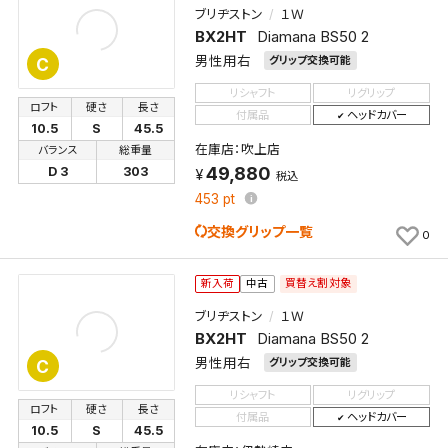
ブリヂストン
１Ｗ
BX2HT
Diamana BS50 2
男性用右
グリップ交換可能
C
リシャフト
リグリップ
ロフト
硬さ
長さ
付属品
ヘッドカバー
10.5
S
45.5
在庫店：吹上店
バランス
総重量
49,880
D 3
303
税込
453
pt
交換グリップ一覧
0
買替え割対象
新入荷
中古
ブリヂストン
１Ｗ
BX2HT
Diamana BS50 2
男性用右
グリップ交換可能
C
リシャフト
リグリップ
ロフト
硬さ
長さ
付属品
ヘッドカバー
10.5
S
45.5