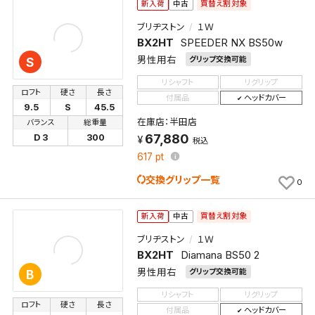
買替え割対象
新入荷
中古
検索条件を保存
ブリヂストン
１Ｗ
BX2HT
SPEEDER NX BS50w
男性用右
グリップ交換可能
S
新着通知
検索条件を保存しました。
リシャフト
リグリップ
これまで保存した検索条件は、マイページの「保存検
ロフト
硬さ
長さ
付属品
ヘッドカバー
新着通知を「する」にすると、この条件に一致する商品
索条件一覧」で確認できます。
9.5
S
45.5
が入荷した際に、メール及びお客様のアカウント内の
在庫店：半田店
バランス
総重量
「お知らせ」で通知します。
67,880
D 3
300
税込
617
pt
保存された検索条件は変更できません。
交換グリップ一覧
0
条件を変更したい場合は、マイページの「保存検索条
件一覧」から画面を表示し、条件を変更の上、保存し直
してください。
買替え割対象
新入荷
中古
ブリヂストン
１Ｗ
BX2HT
Diamana BS50 2
保存する
男性用右
グリップ交換可能
B
キャンセル
リシャフト
リグリップ
ロフト
硬さ
長さ
付属品
ヘッドカバー