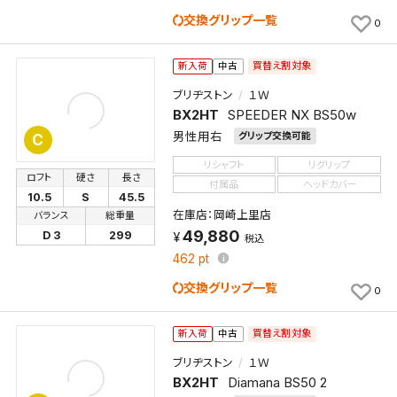
交換グリップ一覧
0
買替え割対象
新入荷
中古
ブリヂストン
１Ｗ
BX2HT
SPEEDER NX BS50w
男性用右
グリップ交換可能
C
リシャフト
リグリップ
ロフト
硬さ
長さ
付属品
ヘッドカバー
10.5
S
45.5
在庫店：岡崎上里店
バランス
総重量
49,880
D 3
299
税込
462
pt
交換グリップ一覧
0
買替え割対象
新入荷
中古
ブリヂストン
１Ｗ
BX2HT
Diamana BS50 2