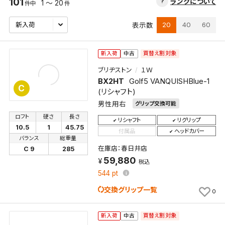
101
ランクについて
1 ～ 20
件中
件
20
40
60
表示数
買替え割対象
新入荷
中古
ブリヂストン
１Ｗ
BX2HT
Golf5 VANQUISHBlue-1
C
(リシャフト)
男性用右
グリップ交換可能
ロフト
硬さ
長さ
リシャフト
リグリップ
10.5
1
45.75
付属品
ヘッドカバー
バランス
総重量
在庫店：春日井店
C 9
285
59,880
税込
544
pt
交換グリップ一覧
0
買替え割対象
新入荷
中古