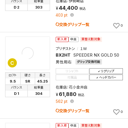
在庫店：伊勢崎店
バランス
総重量
44,400
D 2
303
税込
403
pt
交換グリップ一覧
0
買替え割対象
新入荷
中古
ブリヂストン
１Ｗ
BX2HT
SPEEDER NX GOLD 50
男性用右
グリップ交換可能
C
リシャフト
リグリップ
ロフト
硬さ
長さ
付属品
ヘッドカバー
9.5
SR
45.25
在庫店：花小金井店
バランス
総重量
61,880
D 1
304
税込
562
pt
交換グリップ一覧
0
買替え割対象
新入荷
中古