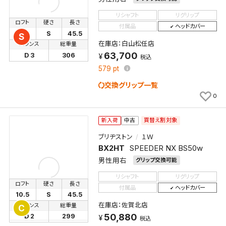
リシャフト
リグリップ
ロフト
硬さ
長さ
付属品
ヘッドカバー
10.5
S
45.5
S
在庫店：白山松任店
バランス
総重量
63,700
D 3
306
税込
579
pt
交換グリップ一覧
0
買替え割対象
新入荷
中古
ブリヂストン
１Ｗ
BX2HT
SPEEDER NX BS50w
男性用右
グリップ交換可能
リシャフト
リグリップ
ロフト
硬さ
長さ
付属品
ヘッドカバー
10.5
S
45.5
在庫店：佐賀北店
バランス
総重量
C
50,880
D 2
299
税込