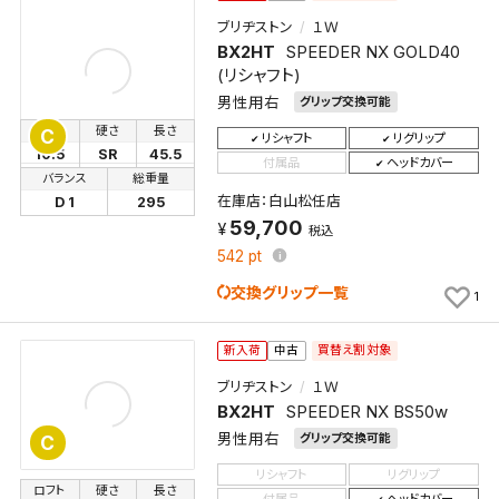
ブリヂストン
１Ｗ
BX2HT
SPEEDER NX GOLD40
(リシャフト)
男性用右
グリップ交換可能
ロフト
硬さ
長さ
C
リシャフト
リグリップ
10.5
SR
45.5
付属品
ヘッドカバー
バランス
総重量
在庫店：白山松任店
D 1
295
59,700
税込
542
pt
交換グリップ一覧
1
買替え割対象
新入荷
中古
ブリヂストン
１Ｗ
BX2HT
SPEEDER NX BS50w
男性用右
グリップ交換可能
C
リシャフト
リグリップ
ロフト
硬さ
長さ
付属品
ヘッドカバー