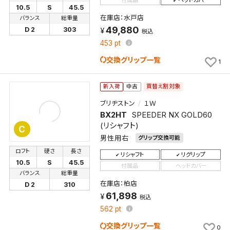
10.5
S
45.5
在庫店：水戸店
バランス
総重量
49,880
D 2
303
税込
453
pt
交換グリップ一覧
1
買替え割対象
新入荷
中古
ブリヂストン
１Ｗ
BX2HT
SPEEDER NX GOLD60
(リシャフト)
C
男性用右
グリップ交換可能
ロフト
硬さ
長さ
リシャフト
リグリップ
10.5
S
45.5
付属品
ヘッドカバー
バランス
総重量
在庫店：柏店
D 2
310
61,898
税込
562
pt
交換グリップ一覧
0