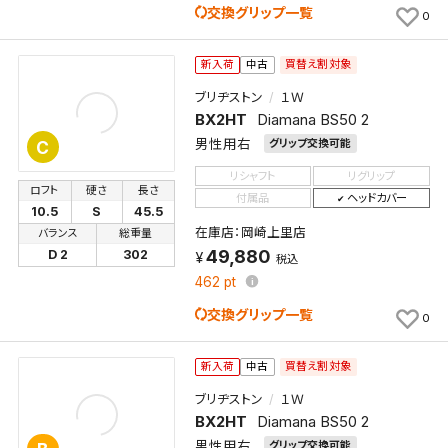
交換グリップ一覧
0
買替え割対象
新入荷
中古
ブリヂストン
１Ｗ
BX2HT
Diamana BS50 2
男性用右
グリップ交換可能
C
リシャフト
リグリップ
ロフト
硬さ
長さ
付属品
ヘッドカバー
10.5
S
45.5
在庫店：岡崎上里店
バランス
総重量
49,880
D 2
302
税込
462
pt
交換グリップ一覧
0
買替え割対象
新入荷
中古
ブリヂストン
１Ｗ
BX2HT
Diamana BS50 2
男性用右
グリップ交換可能