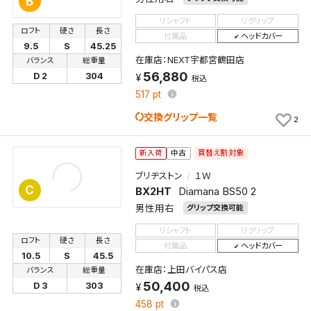
B
リシャフト
リグリップ
ロフト
硬さ
長さ
付属品
ヘッドカバー
9.5
S
45.25
在庫店：NEXT宇都宮鶴田店
バランス
総重量
56,880
D 2
304
税込
517
pt
交換グリップ一覧
2
買替え割対象
新入荷
中古
ブリヂストン
１Ｗ
C
BX2HT
Diamana BS50 2
男性用右
グリップ交換可能
リシャフト
リグリップ
ロフト
硬さ
長さ
付属品
ヘッドカバー
10.5
S
45.5
在庫店：上田バイパス店
バランス
総重量
50,400
D 3
303
税込
458
pt