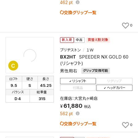
462
pt
交換グリップ一覧
0
買替え割対象
新入荷
中古
ブリヂストン
１Ｗ
BX2HT
SPEEDER NX GOLD 60
(リシャフト)
C
検索条件を保存
男性用右
グリップ交換可能
ロフト
硬さ
長さ
リシャフト
リグリップ
この検索条件をマイページ内「保存検索条件一覧」に
9.5
S
45.25
付属品
ヘッドカバー
保存します。
バランス
総重量
在庫店：大宮丸ヶ崎店
D 4
315
よく探す商品を、毎回条件指定することなく簡単に開
61,880
税込
くことができます。
562
pt
検索条件
交換グリップ一覧
0