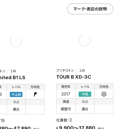
マーク・表記の説明
ブリヂストン
１Ｗ
トン
１Ｗ
TOUR B XD-3C
ited B1 LS
発売年
レベル
方向性
年
レベル
方向性
2017
3
中級
中上級
弾道
SLE
道
SLE
調整可
適合
適合
3
19
9,900～17,880
880～47,890
税込