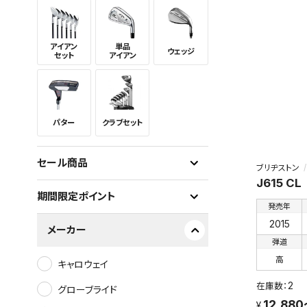
アイアン
単品
ウェッジ
セット
アイアン
パター
クラブセット
セール商品
ブリヂストン
J615 CL
期間限定ポイント
発売年
2015
メーカー
弾道
高
キャロウェイ
2
グローブライド
12,88