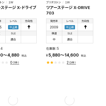
トン
１Ｗ
ブリヂストン
１Ｗ
ステージ X-ドライブ
ツアーステージ X-DRIVE
703
年
レベル
方向性
発売年
レベル
方向性
5
2009
中上級
中上級
道
SLE
弾道
SLE
適合
中
適合
4
5
00～4,880
5,880～14,600
税込
税込
0
2
（1件）
（3件）