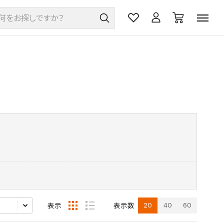
20
40
60
表示
表示数