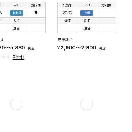
年
レベル
方向性
発売年
レベル
方向性
5
2002
中上級
上級
道
SLE
弾道
SLE
適合
適合
6
1
80～5,880
2,900～2,900
税込
税込
0
（2件）