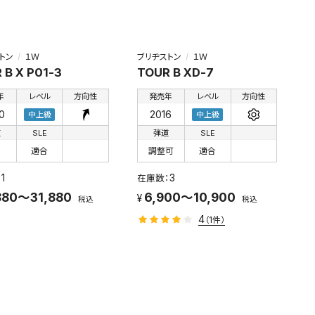
トン
１Ｗ
ブリヂストン
１Ｗ
 B X P01-3
TOUR B XD-7
年
レベル
方向性
発売年
レベル
方向性
0
2016
中上級
中上級
道
SLE
弾道
SLE
適合
調整可
適合
1
3
880～31,880
6,900～10,900
税込
税込
4
（1件）