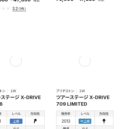
税込
3.2
（1件）
トン
１Ｗ
ブリヂストン
１Ｗ
ステージ X-DRIVE
ツアーステージ X-DRIVE
6
709 LIMITED
年
レベル
方向性
発売年
レベル
方向性
1
2013
上級
中上級
道
SLE
弾道
SLE