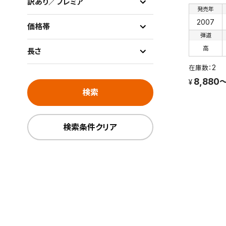
訳あり／プレミア
発売年
2007
価格帯
弾道
高
長さ
2
8,880～
検索
検索条件クリア