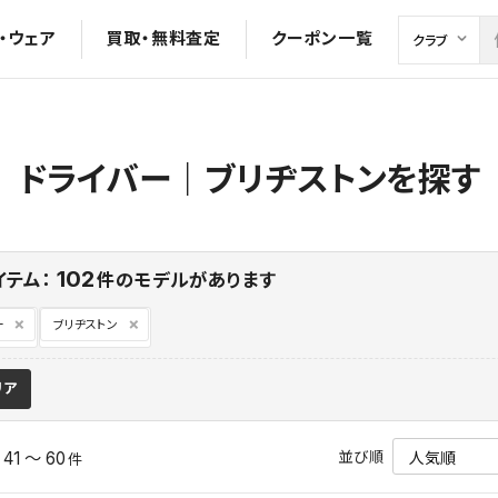
・ウェア
買取・無料査定
クーポン一覧
ドライバー｜ブリヂストンを探す
102
イテム：
件のモデルがあります
ー
ブリヂストン
リア
並び順
41 ～ 60
中
件