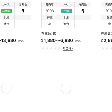
レベル
方向性
発売年
レベル
方向性
発売
2008
200
初中級
中級
SLE
弾道
SLE
弾
適合
高
適合
中
10
13,880
1,880～6,880
2,8
税込
税込
0
（2件）