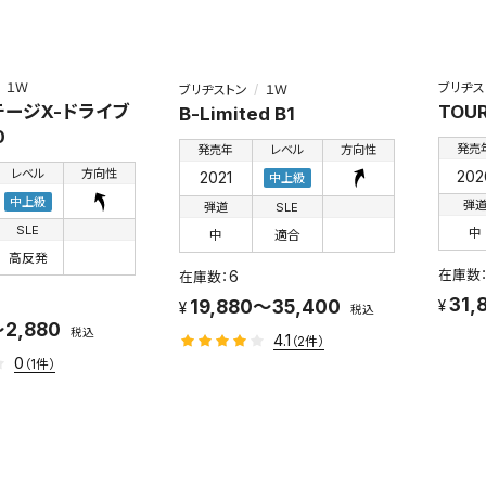
１Ｗ
ブリヂス
ブリヂストン
１Ｗ
ージX-ドライブ
TOUR
B-Limited B1
0
発売
発売年
レベル
方向性
レベル
方向性
202
2021
中上級
中上級
弾
弾道
SLE
SLE
中
中
適合
高反発
6
31,
19,880～35,400
税込
～2,880
税込
4.1
（2件）
0
（1件）