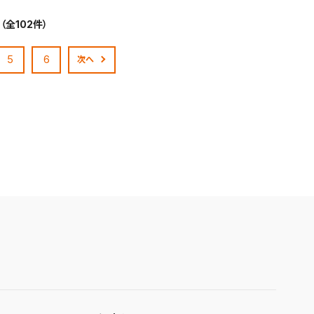
（全102件）
5
6
次へ