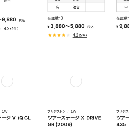
適合
高
適合
中
3
～9,880
税込
3,880～5,880
9,8
税込
4.2
（4件）
4.2
（5件）
１Ｗ
ブリヂストン
１Ｗ
ブリヂス
ジ V-iQ CL
ツアーステージ X-DRIVE
ツアー
GR (2009)
435