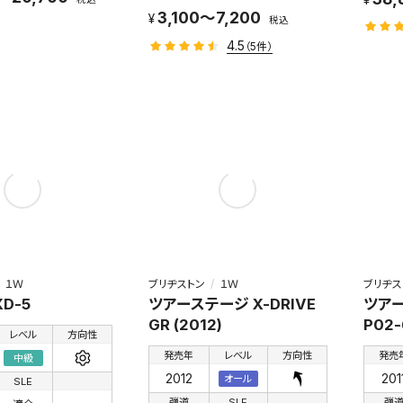
3,100～7,200
税込
4.5
（5件）
１Ｗ
ブリヂストン
１Ｗ
ブリヂス
XD-5
ツアーステージ X-DRIVE
ツアー
GR (2012)
P02-
レベル
方向性
発売年
レベル
方向性
発売
中級
2012
201
オール
SLE
弾道
SLE
弾