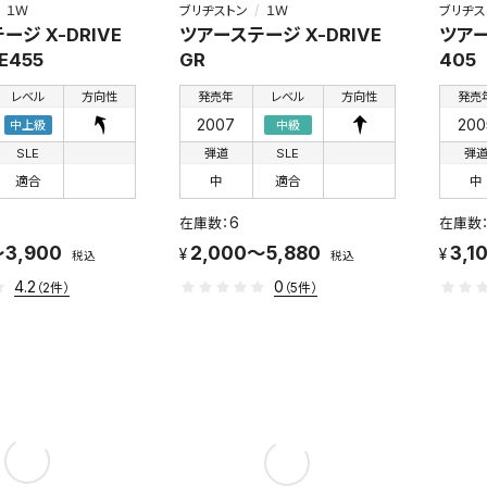
１Ｗ
ブリヂストン
１Ｗ
ブリヂス
ージ X-DRIVE
ツアーステージ X-DRIVE
ツアー
E455
GR
405
レベル
方向性
発売年
レベル
方向性
発売
2007
200
中上級
中級
SLE
弾道
SLE
弾
適合
中
適合
中
6
～3,900
2,000～5,880
3,1
税込
税込
4.2
0
（2件）
（5件）