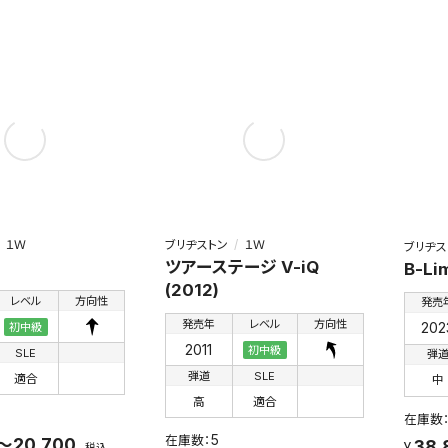
１Ｗ
ブリヂストン
１Ｗ
ブリヂス
ツアーステージ V-iQ
B-Lim
(2012)
レベル
方向性
発売
発売年
レベル
方向性
202
初中級
2011
初中級
SLE
弾
弾道
SLE
適合
中
高
適合
5
0～20,700
38,
税込