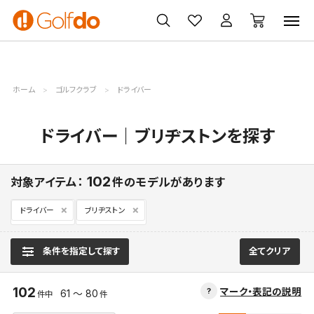
ゴルフ
ゴルフ用品
買取
クーポン
クラブ
ウェア
無料査定
一覧
ホーム
ゴルフクラブ
ドライバー
ドライバー｜ブリヂストンを探す
102
対象アイテム：
件のモデルがあります
ドライバー
ブリヂストン
条件を指定して探す
全てクリア
102
マーク・表記の説明
61 ～ 80
件中
件