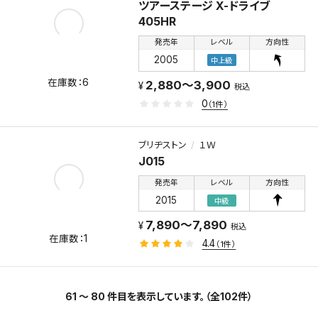
ツアーステージ X-ドライブ
405HR
発売年
レベル
方向性
2005
中上級
6
2,880～3,900
税込
0
（1件）
ブリヂストン
１Ｗ
J015
発売年
レベル
方向性
2015
中級
7,890～7,890
税込
1
4.4
（1件）
61 ～ 80 件目を表示しています。（全102件）