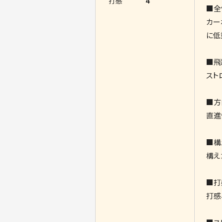
打感
4
■全
カー
に低
■飛
スト
■方
直進
■構
構え
■打
打感