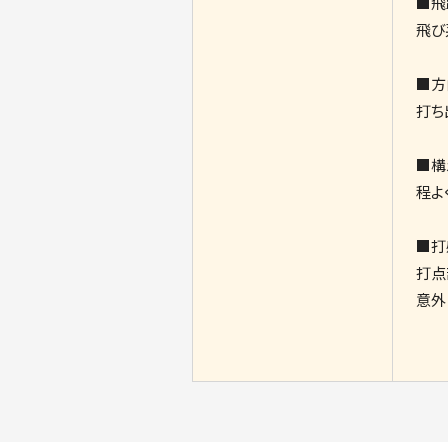
■飛
飛び
■方
打ち
■構
程よ
■打
打点
意外