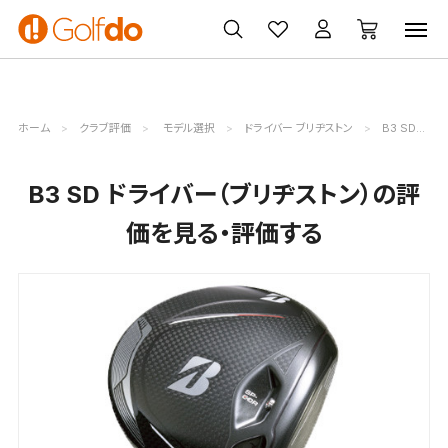
ゴルフ
ゴルフ用品
買取
クーポン
クラブ
ウェア
無料査定
一覧
ホーム
クラブ評価
モデル選択
ドライバー ブリヂストン
B3 SD評価詳細
B3 SD ドライバー（ブリヂストン）の評
価を見る・評価する