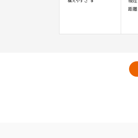
現在
構えやすさ
5
距離