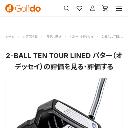
ゴルフ
ゴルフ用品
買取
クーポン
クラブ
ウェア
無料査定
一覧
ホーム
クラブ評価
モデル選択
パター オデッセイ
2-BALL TEN TOUR LINED評価詳細
2-BALL TEN TOUR LINED パター（オ
デッセイ）の評価を見る・評価する