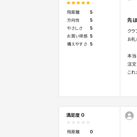
飛距離
5
先ほ
方向性
5
やさしさ
5
クラ
お買い得感
5
お礼
構えやすさ
5
本当
注文
これ
0
満足度
飛距離
0