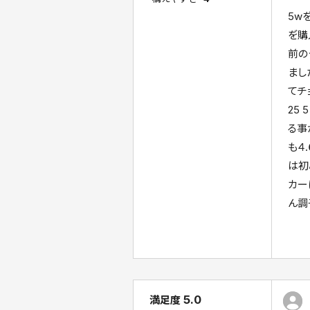
5w
を゙
前の
まし
てチ
25
る事
も４
は初
カー
ん調
5.0
満足度