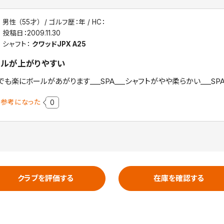
男性 （55才）
ゴルフ歴：年
HC：
投稿日：
2009.11.30
シャフト：
クワッドJPX A25
ールが上がりやすい
でも楽にボールがあがります___SPA___シャフトがやや柔らかい___SP
参考になった
0
クラブを評価する
在庫を確認する