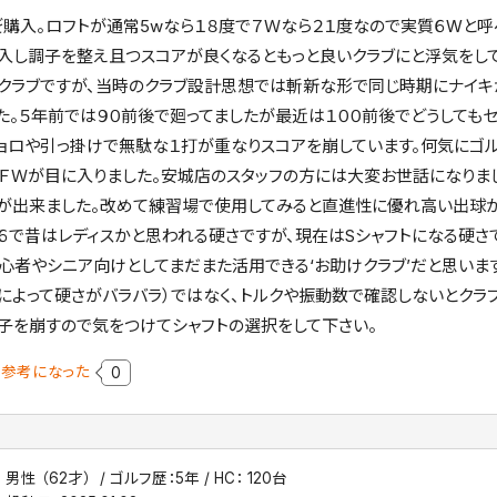
を゙購入。ロフトが通常5wなら１８度で７Ｗなら２１度なので実質６Wと
購入し調子を整え且つスコアが良くなるともっと良いクラブにと浮気をし
クラブですが、当時のクラブ設計思想では斬新な形で同じ時期にナイキが
た。５年前では９０前後で廻ってましたが最近は１００前後でどうしても
ョロや引っ掛けで無駄な１打が重なりスコアを崩しています。何気にゴル
 5ＦＷが目に入りました。安城店のスタッフの方には大変お世話になりま
が出来ました。改めて練習場で使用してみると直進性に優れ高い出球が
.６で昔はレディスかと思われる硬さですが、現在はSシャフトになる硬さ
心者やシニア向けとしてまだまた活用できる‘お助けクラブ’だと思います。
によって硬さがバラバラ）ではなく、トルクや振動数で確認しないとクラ
子を崩すので気をつけてシャフトの選択をして下さい。
参考になった
0
男性 （62才）
ゴルフ歴：5年
HC： 120台