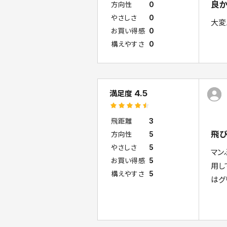
良か
方向性
0
やさしさ
0
大変
お買い得感
0
構えやすさ
0
4.5
満足度
飛距離
3
飛び
方向性
5
やさしさ
5
マン
お買い得感
5
用し
構えやすさ
5
はグ